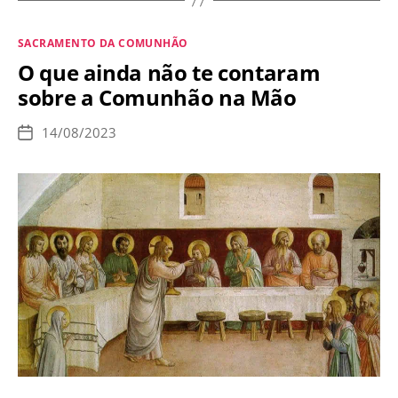
unem
em
Categorias
SACRAMENTO DA COMUNHÃO
Campanha
O que ainda não te contaram
pela
sobre a Comunhão na Mão
Comunhão
na
14/08/2023
Data
Boca
de
publicação
e
de
Joelhos