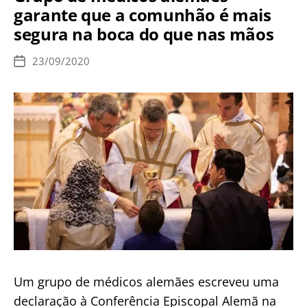
garante que a comunhão é mais
negam
segura na boca do que nas mãos
a
Sagrada
23/09/2020
Data
Comunhão
de
publicação
a
fieis
Um grupo de médicos alemães escreveu uma
declaração à Conferência Episcopal Alemã na