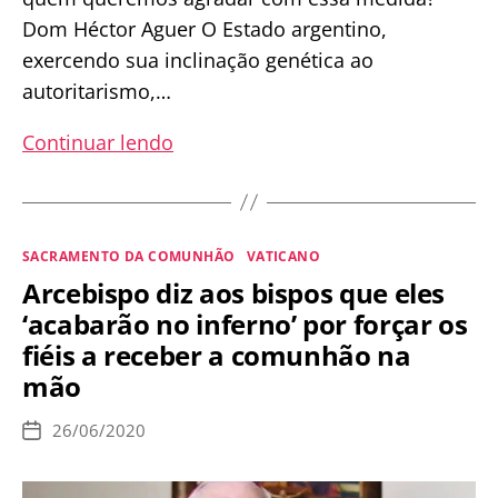
Dom Héctor Aguer O Estado argentino,
exercendo sua inclinação genética ao
autoritarismo,…
Bispo
Continuar lendo
alerta:
“É
desnecessário
Categorias
SACRAMENTO DA COMUNHÃO
VATICANO
e
Arcebispo diz aos bispos que eles
perigoso
‘acabarão no inferno’ por forçar os
que
fiéis a receber a comunhão na
usem
mão
a
pandemia
26/06/2020
Data
para
de
publicação
impor