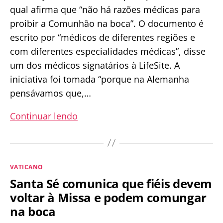
qual afirma que “não há razões médicas para
proibir a Comunhão na boca”. O documento é
escrito por “médicos de diferentes regiões e
com diferentes especialidades médicas”, disse
um dos médicos signatários à LifeSite. A
iniciativa foi tomada “porque na Alemanha
pensávamos que,…
Grupo
Continuar lendo
de
médicos
alemães
Categorias
VATICANO
garante
Santa Sé comunica que fiéis devem
que
voltar à Missa e podem comungar
a
na boca
comunhão