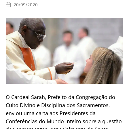
é
20/09/2020
Data
mais
de
publicação
segura
na
boca
do
que
nas
mãos
O Cardeal Sarah, Prefeito da Congregação do
Culto Divino e Disciplina dos Sacramentos,
enviou uma carta aos Presidentes da
Conferências do Mundo inteiro sobre a questão