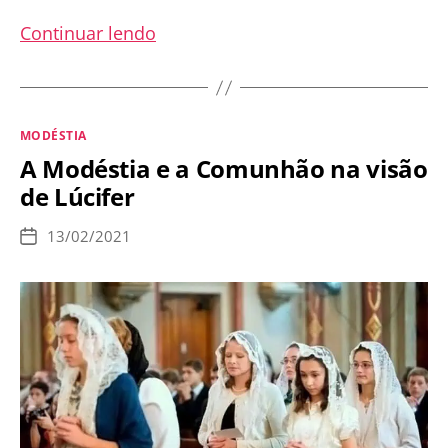
Peça
Continuar lendo
ao
seu
anjo
Categorias
MODÉSTIA
para
A Modéstia e a Comunhão na visão
recolher
de Lúcifer
as
partículas
13/02/2021
Data
consagradas
de
publicação
perdidas
durante
a
comunhão