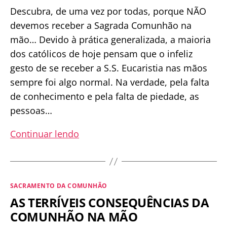
Descubra, de uma vez por todas, porque NÃO
devemos receber a Sagrada Comunhão na
mão… Devido à prática generalizada, a maioria
dos católicos de hoje pensam que o infeliz
gesto de se receber a S.S. Eucaristia nas mãos
sempre foi algo normal. Na verdade, pela falta
de conhecimento e pela falta de piedade, as
pessoas…
O
Continuar lendo
que
ainda
não
Categorias
SACRAMENTO DA COMUNHÃO
te
AS TERRÍVEIS CONSEQUÊNCIAS DA
contaram
COMUNHÃO NA MÃO
sobre