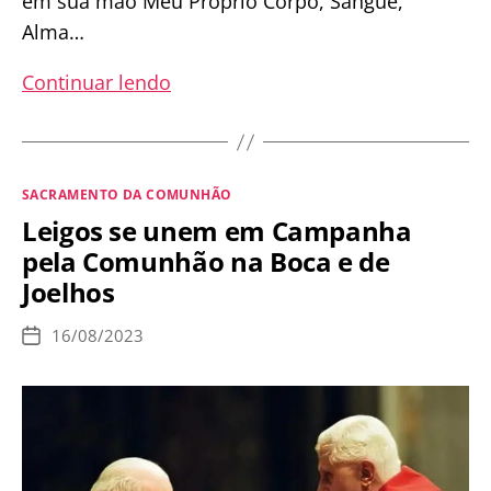
em sua mão Meu Próprio Corpo, Sangue,
Alma…
PROMESSAS
Continuar lendo
DE
JESUS
AOS
Categorias
SACRAMENTO DA COMUNHÃO
QUE
Leigos se unem em Campanha
NÃO
pela Comunhão na Boca e de
RECEBEM
Joelhos
A
SAGRADA
16/08/2023
Data
COMUNHÃO
de
publicação
NA
MÃO