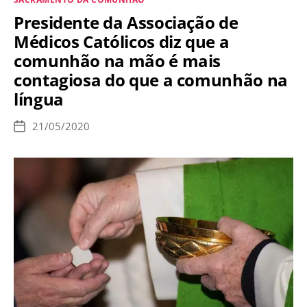
ter
Presidente da Associação de
sido
Médicos Católicos diz que a
evitado
comunhão na mão é mais
em
contagiosa do que a comunhão na
Fátima
língua
21/05/2020
Data
de
publicação