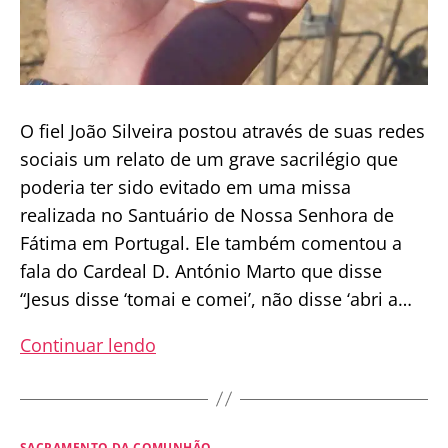
a
comunhão
na
mão
O fiel João Silveira postou através de suas redes
sociais um relato de um grave sacrilégio que
poderia ter sido evitado em uma missa
realizada no Santuário de Nossa Senhora de
Fátima em Portugal. Ele também comentou a
fala do Cardeal D. António Marto que disse
“Jesus disse ‘tomai e comei’, não disse ‘abri a…
O
Continuar lendo
Sacrilégio
que
poderia
Categorias
SACRAMENTO DA COMUNHÃO