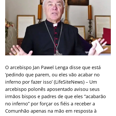
a
comunhão
na
mão”
O arcebispo Jan Pawel Lenga disse que está
‘pedindo que parem, ou eles vão acabar no
inferno por fazer isso’ (LifeSiteNews) – Um
arcebispo polonês aposentado avisou seus
irmãos bispos e padres de que eles “acabarão
no inferno” por forçar os fiéis a receber a
Comunhão apenas na mão em resposta à