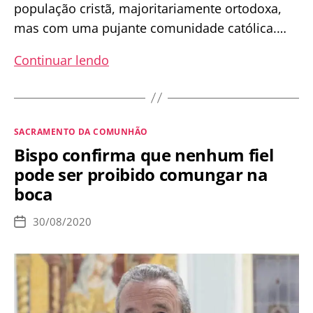
população cristã, majoritariamente ortodoxa,
mas com uma pujante comunidade católica.…
A
Continuar lendo
comunhão
na
mão
Categorias
SACRAMENTO DA COMUNHÃO
é
Bispo confirma que nenhum fiel
de
pode ser proibido comungar na
origem
boca
calvinista
e
30/08/2020
Data
não
de
publicação
era
costume
entre