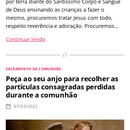
por terra diante do Santíssimo Corpo e Sangue
de Deus ensinando as crianças a fazer o
mesmo, procuremos tratar Jesus com todo,
respeito reverência e adoração. Procuremos…
AS
Continuar lendo
TERRÍVEIS
CONSEQUÊNCIAS
DA
Categorias
SACRAMENTO DA COMUNHÃO
COMUNHÃO
Peça ao seu anjo para recolher as
NA
partículas consagradas perdidas
MÃO
durante a comunhão
07/03/2021
Data
de
publicação