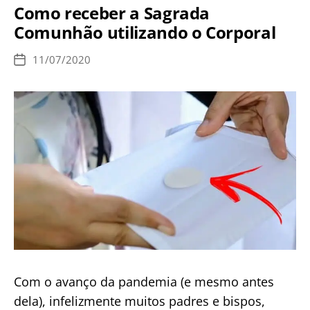
Como receber a Sagrada
recusa
Comunhão utilizando o Corporal
do
clero
11/07/2020
Data
em
de
publicação
obrigar
os
fiéis
a
receber
a
Comunhão
na
mão
Com o avanço da pandemia (e mesmo antes
dela), infelizmente muitos padres e bispos,