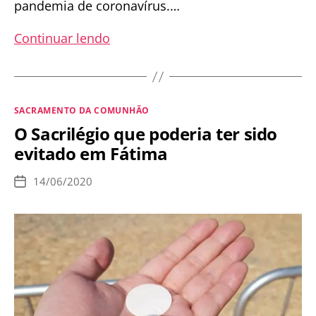
pandemia de coronavírus.…
Arcebispo
Continuar lendo
diz
aos
bispos
Categorias
SACRAMENTO DA COMUNHÃO
que
O Sacrilégio que poderia ter sido
eles
evitado em Fátima
‘acabarão
no
14/06/2020
Data
inferno’
de
publicação
por
forçar
os
fiéis
a
receber