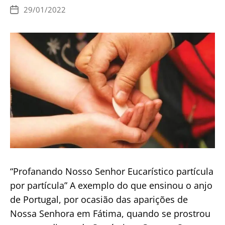
a
29/01/2022
Data
Comunhão
de
publicação
na
Mão
“Profanando Nosso Senhor Eucarístico partícula
por partícula” A exemplo do que ensinou o anjo
de Portugal, por ocasião das aparições de
Nossa Senhora em Fátima, quando se prostrou