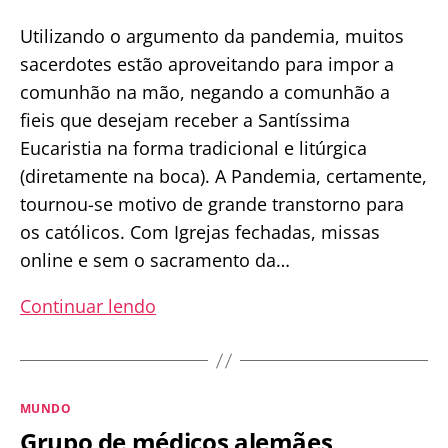
Utilizando o argumento da pandemia, muitos
sacerdotes estão aproveitando para impor a
comunhão na mão, negando a comunhão a
fieis que desejam receber a Santíssima
Eucaristia na forma tradicional e litúrgica
(diretamente na boca). A Pandemia, certamente,
tournou-se motivo de grande transtorno para
os católicos. Com Igrejas fechadas, missas
online e sem o sacramento da…
Em
Continuar lendo
desobediência
à
Santa
Categorias
MUNDO
Sé,
Grupo de médicos alemães
padres