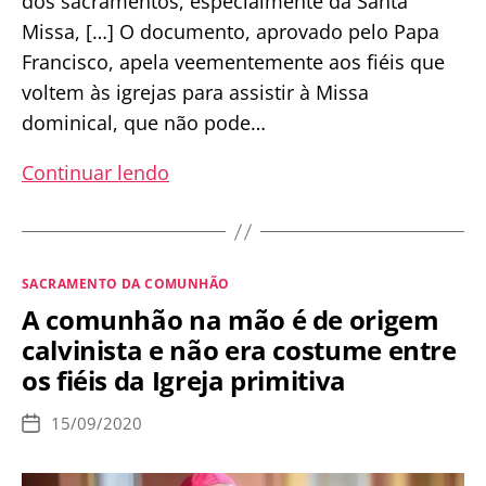
dos sacramentos, especialmente da Santa
Missa, […] O documento, aprovado pelo Papa
Francisco, apela veementemente aos fiéis que
voltem às igrejas para assistir à Missa
dominical, que não pode…
Santa
Continuar lendo
Sé
comunica
que
Categorias
SACRAMENTO DA COMUNHÃO
fiéis
A comunhão na mão é de origem
devem
calvinista e não era costume entre
voltar
os fiéis da Igreja primitiva
à
Missa
15/09/2020
Data
e
de
publicação
podem