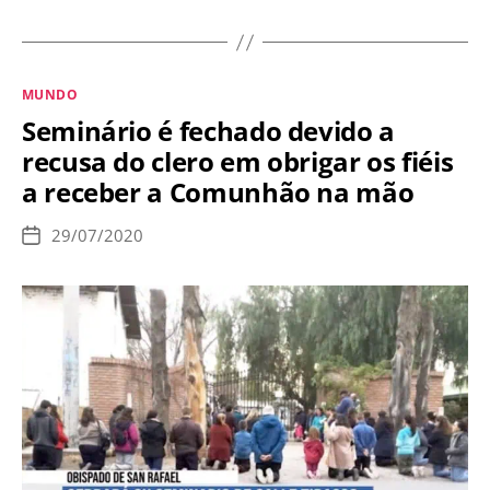
confirma
que
nenhum
Categorias
MUNDO
fiel
Seminário é fechado devido a
pode
recusa do clero em obrigar os fiéis
ser
a receber a Comunhão na mão
proibido
comungar
29/07/2020
Data
na
de
publicação
boca