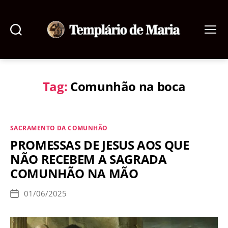
Pesquisar
Menu
Templário
de
Maria
Tag:
Comunhão na boca
Categorias
SACRAMENTO DA COMUNHÃO
PROMESSAS DE JESUS AOS QUE
NÃO RECEBEM A SAGRADA
COMUNHÃO NA MÃO
01/06/2025
Data
de
publicação