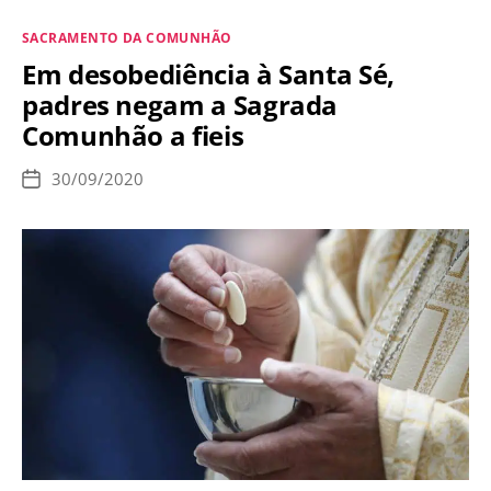
a
Categorias
SACRAMENTO DA COMUNHÃO
Comunhão
Em desobediência à Santa Sé,
na
padres negam a Sagrada
visão
Comunhão a fieis
de
Lúcifer
30/09/2020
Data
de
publicação