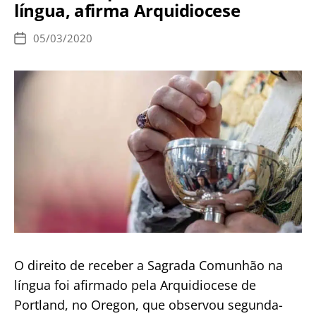
língua, afirma Arquidiocese
que
a
05/03/2020
Data
comunhão
de
publicação
na
mão
é
mais
contagiosa
do
que
a
comunhão
na
O direito de receber a Sagrada Comunhão na
língua
língua foi afirmado pela Arquidiocese de
Portland, no Oregon, que observou segunda-