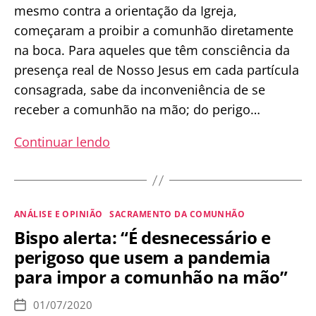
mesmo contra a orientação da Igreja,
começaram a proibir a comunhão diretamente
na boca. Para aqueles que têm consciência da
presença real de Nosso Jesus em cada partícula
consagrada, sabe da inconveniência de se
receber a comunhão na mão; do perigo…
Como
Continuar lendo
receber
a
Sagrada
Categorias
ANÁLISE E OPINIÃO
SACRAMENTO DA COMUNHÃO
Comunhão
Bispo alerta: “É desnecessário e
utilizando
perigoso que usem a pandemia
o
para impor a comunhão na mão”
Corporal
01/07/2020
Data