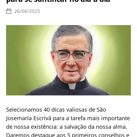
Maria
Goretti
26/06/2025
Data
–
de
publicação
Testemunho
de
conversão
Selecionamos 40 dicas valiosas de São
Josemaría Escrivá para a tarefa mais importante
de nossa existência: a salvação da nossa alma.
Daremos destaque aos 5 primeiros conselhos e