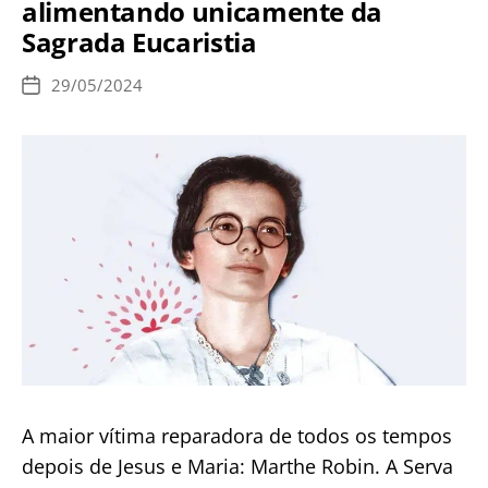
alimentando unicamente da
conservador
Sagrada Eucaristia
católico
humilde
29/05/2024
Data
diante
de
publicação
de
Cristo”
A maior vítima reparadora de todos os tempos
depois de Jesus e Maria: Marthe Robin. A Serva