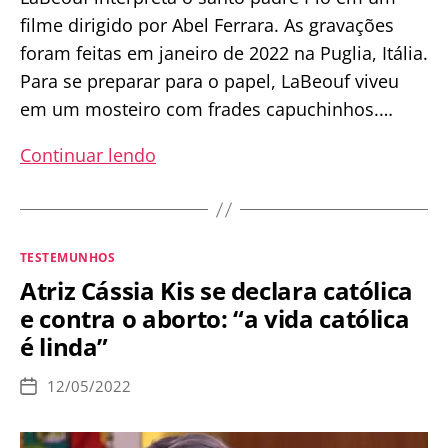
filme dirigido por Abel Ferrara. As gravações
foram feitas em janeiro de 2022 na Puglia, Itália.
Para se preparar para o papel, LaBeouf viveu
em um mosteiro com frades capuchinhos.…
Ator
Continuar lendo
de
Transformers
se
Categorias
TESTEMUNHOS
converte
Atriz Cássia Kis se declara católica
ao
e contra o aborto: “a vida católica
catolicismo
é linda”
depois
de
12/05/2022
Data
interpretar
de
publicação
padre