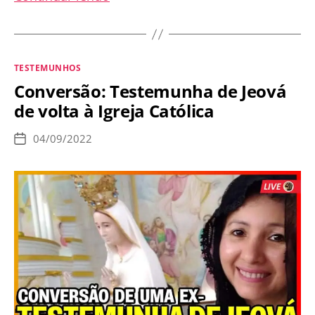
de
Conversão:
da
Categorias
TESTEMUNHOS
Assembleia
Conversão: Testemunha de Jeová
de
de volta à Igreja Católica
Deus
para
04/09/2022
Data
a
de
publicação
Igreja
Católica