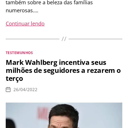
também sobre a beleza das famílias
numerosas.…
Atriz
Continuar lendo
Cássia
Kis
se
Categorias
TESTEMUNHOS
declara
Mark Wahlberg incentiva seus
católica
milhões de seguidores a rezarem o
e
terço
contra
o
26/04/2022
Data
aborto:
de
publicação
“a
vida
católica
é