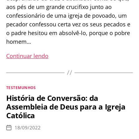
aos pés de um grande crucifixo junto ao
confessionário de uma igreja de povoado, um
pecador confessou certa vez os seus pecados e
o padre hesitou em absolvê-lo, porque o pobre
homem…
Quando
Continuar lendo
o
braço
de
Categorias
TESTEMUNHOS
Cristo
História de Conversão: da
se
Assembleia de Deus para a Igreja
soltou
Católica
de
um
18/09/2022
Data
crucifixo
de