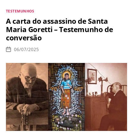
de
Categorias
TESTEMUNHOS
Barrabás
A carta do assassino de Santa
Maria Goretti – Testemunho de
conversão
06/07/2025
Data
de
publicação