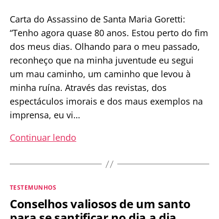
Carta do Assassino de Santa Maria Goretti:
“Tenho agora quase 80 anos. Estou perto do fim
dos meus dias. Olhando para o meu passado,
reconheço que na minha juventude eu segui
um mau caminho, um caminho que levou à
minha ruína. Através das revistas, dos
espectáculos imorais e dos maus exemplos na
imprensa, eu vi…
A
Continuar lendo
carta
do
assassino
Categorias
TESTEMUNHOS
de
Conselhos valiosos de um santo
Santa
para se santificar no dia a dia