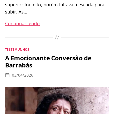
superior foi feito, porém faltava a escada para
subir. As…
O
Continuar lendo
Milagre
da
Escada
Categorias
TESTEMUNHOS
de
A Emocionante Conversão de
São
Barrabás
José
03/04/2026
Data
de
publicação