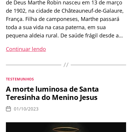
de Deus Marthe Robin nasceu em 13 de março
de 1902, na cidade de Châteauneuf-de-Galaure,
França. Filha de camponeses, Marthe passará
toda a sua vida na casa paterna, em sua
pequena aldeia rural. De saúde frágil desde a…
Marthe
Continuar lendo
Robin:
Mais
de
Categorias
TESTEMUNHOS
50
A morte luminosa de Santa
anos
Teresinha do Menino Jesus
se
alimentando
01/10/2023
Data
unicamente
de
publicação
da
Sagrada