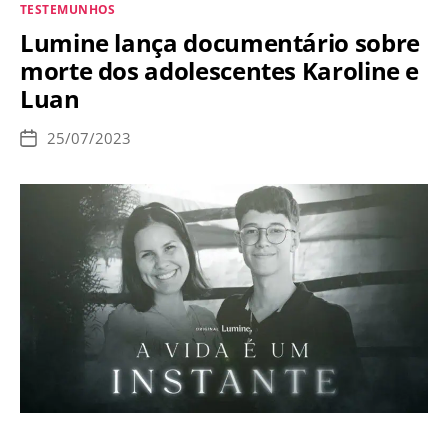
Categorias
TESTEMUNHOS
que
Lumine lança documentário sobre
morreu
morte dos adolescentes Karoline e
de
Luan
felicidade
25/07/2023
Data
de
publicação