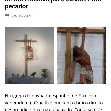
adolescentes
pecador
Karoline
e
28/06/2023
Data
Luan
de
publicação
Na igreja do povoado espanhol de Furelos é
venerado um Crucifixo que tem o braço direito
desprendido da cruz e abaixado. Conta-se que,