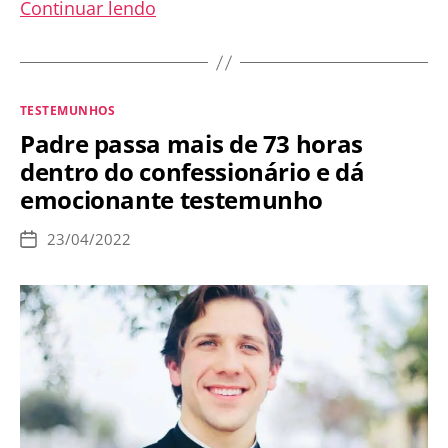
Mark
Continuar lendo
Wahlberg
incentiva
seus
Categorias
TESTEMUNHOS
milhões
Padre passa mais de 73 horas
de
dentro do confessionário e dá
seguidores
emocionante testemunho
a
rezarem
23/04/2022
Data
o
de
publicação
terço