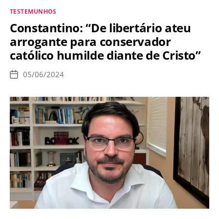
São
Categorias
TESTEMUNHOS
Luis
Constantino: “De libertário ateu
IX
arrogante para conservador
para
católico humilde diante de Cristo”
o
seu
05/06/2024
Data
filho
de
publicação
amado