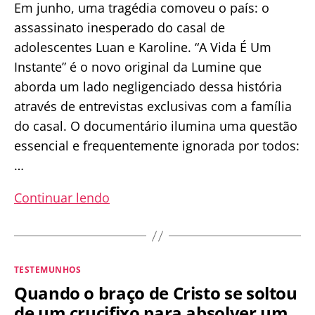
Em junho, uma tragédia comoveu o país: o
assassinato inesperado do casal de
adolescentes Luan e Karoline. “A Vida É Um
Instante” é o novo original da Lumine que
aborda um lado negligenciado dessa história
através de entrevistas exclusivas com a família
do casal. O documentário ilumina uma questão
essencial e frequentemente ignorada por todos:
…
Lumine
Continuar lendo
lança
documentário
sobre
Categorias
TESTEMUNHOS
morte
Quando o braço de Cristo se soltou
dos
de um crucifixo para absolver um