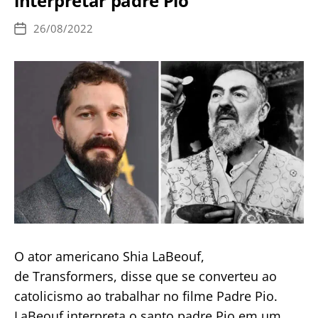
interpretar padre Pio
Igreja
Católica
26/08/2022
Data
de
publicação
O ator americano Shia LaBeouf,
de Transformers, disse que se converteu ao
catolicismo ao trabalhar no filme Padre Pio.
LaBeouf interpreta o santo padre Pio em um