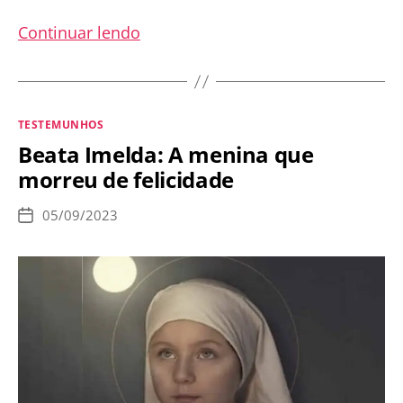
A
Continuar lendo
morte
luminosa
de
Categorias
TESTEMUNHOS
Santa
Beata Imelda: A menina que
Teresinha
morreu de felicidade
do
Menino
05/09/2023
Data
Jesus
de
publicação