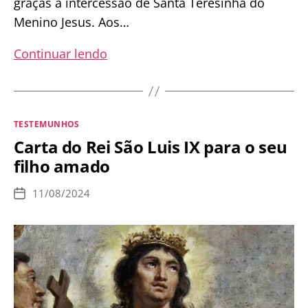
graças à intercessão de Santa Teresinha do
Menino Jesus. Aos…
O
Continuar lendo
menino
que,
guiado
Categorias
TESTEMUNHOS
pela
Carta do Rei São Luis IX para o seu
Virgem,
filho amado
revelou
ao
11/08/2024
Data
Papa
de
publicação
o
dogma
da
Assunção