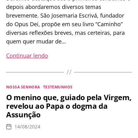
depois abordaremos diversos temas
brevemente. São Josemaria Escrivá, fundador
do Opus Dei, propõe em seu livro “Caminho”
diversas reflexões breves, mas certeiras, para
quem quer mudar de…
Conselhos
Continuar lendo
valiosos
de
um
Categorias
NOSSA SENHORA
TESTEMUNHOS
santo
O menino que, guiado pela Virgem,
para
revelou ao Papa o dogma da
se
Assunção
santificar
no
14/08/2024
Data
dia
de