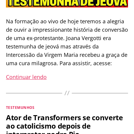
Na formação ao vivo de hoje teremos a alegria
de ouvir a impressionante história de conversão
de uma ex-protestante. Joana Vergotti era
testemunha de jeová mas através da
Intercessão da Virgem Maria recebeu a graça de
uma cura milagrosa. Para assistir, acesse:
Conversão:
Continuar lendo
Testemunha
de
Jeová
Categorias
TESTEMUNHOS
de
Ator de Transformers se converte
volta
ao catolicismo depois de
à