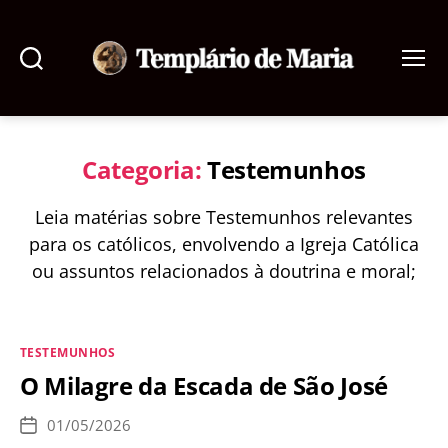
Pesquisar
Menu
Templário
de
Maria
Categoria:
Testemunhos
Leia matérias sobre Testemunhos relevantes
para os católicos, envolvendo a Igreja Católica
ou assuntos relacionados à doutrina e moral;
Categorias
TESTEMUNHOS
O Milagre da Escada de São José
01/05/2026
Data
de