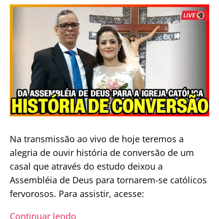
publicação
para
absolver
um
pecador
Na transmissão ao vivo de hoje teremos a
alegria de ouvir história de conversão de um
casal que através do estudo deixou a
Assembléia de Deus para tornarem-se católicos
fervorosos. Para assistir, acesse:
História
Continuar lendo