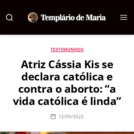
Pesquisar
Menu
Templário
de
Maria
Categorias
TESTEMUNHOS
Atriz Cássia Kis se
declara católica e
contra o aborto: “a
vida católica é linda”
12/05/2022
Data
de
publicação