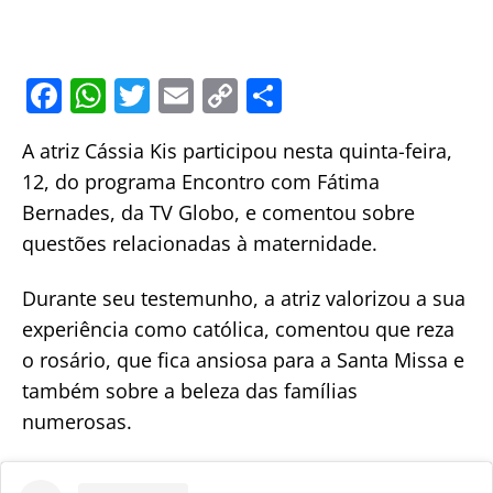
F
W
T
E
C
S
a
h
w
m
o
h
A atriz Cássia Kis participou nesta quinta-feira,
c
at
itt
ai
p
ar
12, do programa Encontro com Fátima
e
s
er
l
y
e
Bernades, da TV Globo, e comentou sobre
b
A
Li
questões relacionadas à maternidade.
o
p
n
o
p
k
Durante seu testemunho, a atriz valorizou a sua
experiência como católica, comentou que reza
k
o rosário, que fica ansiosa para a Santa Missa e
também sobre a beleza das famílias
numerosas.