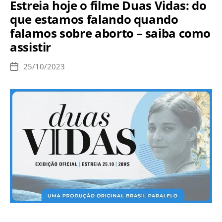
Estreia hoje o filme Duas Vidas: do
a
que estamos falando quando
luta
falamos sobre aborto – saiba como
contra
assistir
o
aborto
25/10/2023
Data
de
publicação