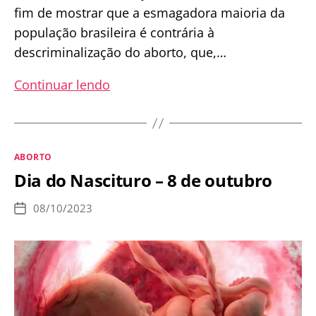
fim de mostrar que a esmagadora maioria da
população brasileira é contrária à
descriminalização do aborto, que,…
Urgente:
Continuar lendo
Convocação
para
a
Categorias
ABORTO
Caminhada
Dia do Nascituro – 8 de outubro
pela
vida
08/10/2023
Data
de
publicação