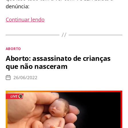
denúncia:
Jornalista
Continuar lendo
católico
denuncia
escândalo
Categorias
ABORTO
de
Aborto: assassinato de crianças
aborto
que não nasceram
que
chocou
26/06/2022
Data
os
de
publicação
EUA