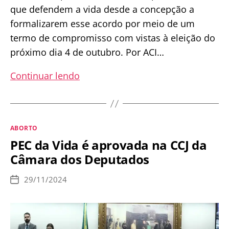
que defendem a vida desde a concepção a
formalizarem esse acordo por meio de um
termo de compromisso com vistas à eleição do
próximo dia 4 de outubro. Por ACI…
Movimento
Continuar lendo
Brasil
Sem
Aborto
Categorias
ABORTO
inicia
PEC da Vida é aprovada na CCJ da
campanha
Câmara dos Deputados
para
identificar
29/11/2024
Data
candidatos
de
publicação
pró-
vida