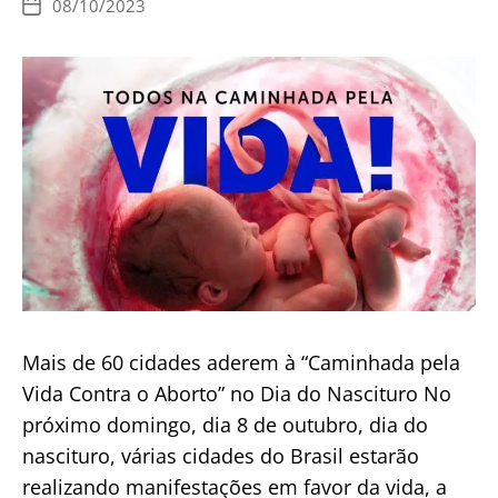
08/10/2023
Data
estamos
de
publicação
falando
quando
falamos
sobre
aborto
–
saiba
como
assistir
Mais de 60 cidades aderem à “Caminhada pela
Vida Contra o Aborto” no Dia do Nascituro No
próximo domingo, dia 8 de outubro, dia do
nascituro, várias cidades do Brasil estarão
realizando manifestações em favor da vida, a