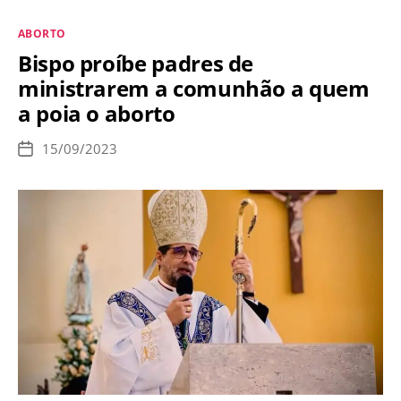
–
Categorias
ABORTO
8
Bispo proíbe padres de
de
ministrarem a comunhão a quem
outubro
a poia o aborto
15/09/2023
Data
de
publicação