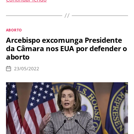
busca
se
tornar
Categorias
ABORTO
líder
Arcebispo excomunga Presidente
pró-
da Câmara nos EUA por defender o
vida
aborto
no
mundo
23/05/2022
Data
promovendo
de
publicação
adesões
a
tratado
contra
aborto