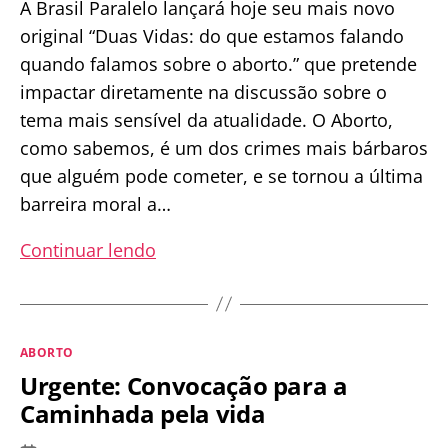
A Brasil Paralelo lançará hoje seu mais novo
original “Duas Vidas: do que estamos falando
quando falamos sobre o aborto.” que pretende
impactar diretamente na discussão sobre o
tema mais sensível da atualidade. O Aborto,
como sabemos, é um dos crimes mais bárbaros
que alguém pode cometer, e se tornou a última
barreira moral a…
Estreia
Continuar lendo
hoje
o
filme
Categorias
ABORTO
Duas
Urgente: Convocação para a
Vidas:
Caminhada pela vida
do
que