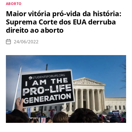
Categorias
ABORTO
que
Maior vitória pró-vida da história:
não
Suprema Corte dos EUA derruba
nasceram
direito ao aborto
24/06/2022
Data
de
publicação