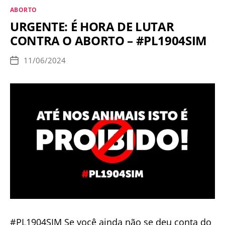
Igreja,
Categorias
ABORTO
Franciscanos
URGENTE: É HORA DE LUTAR
defendem
CONTRA O ABORTO – #PL1904SIM
o
aborto
11/06/2024
Data
no
de
publicação
Brasil!
#PL1904SIM Se você ainda não se deu conta do