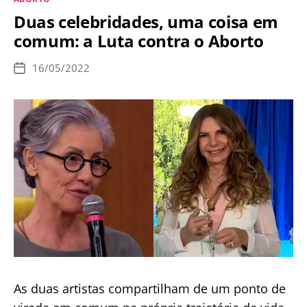
Câmara
Duas celebridades, uma coisa em
nos
comum: a Luta contra o Aborto
EUA
por
16/05/2022
Data
defender
de
publicação
o
aborto
As duas artistas compartilham de um ponto de