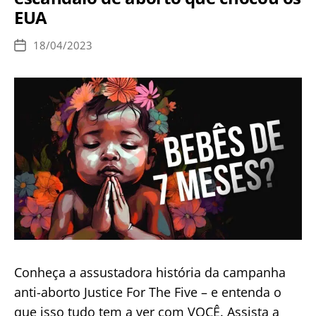
comunhão
EUA
a
quem
18/04/2023
Data
a
de
publicação
poia
o
aborto
Conheça a assustadora história da campanha
anti-aborto Justice For The Five – e entenda o
que isso tudo tem a ver com VOCÊ. Assista a