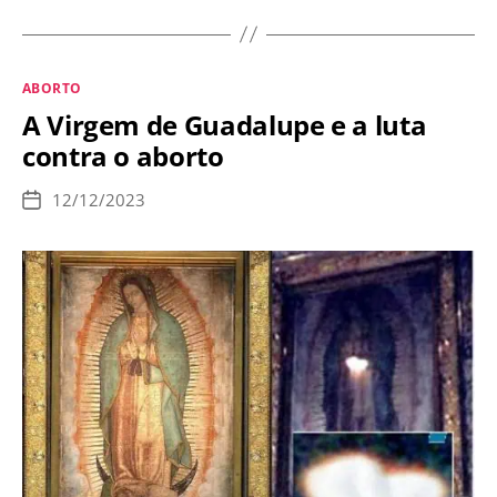
um
direito
constitucional
Categorias
ABORTO
na
A Virgem de Guadalupe e a luta
França.
contra o aborto
O
que
12/12/2023
Data
vem
de
publicação
a
seguir?