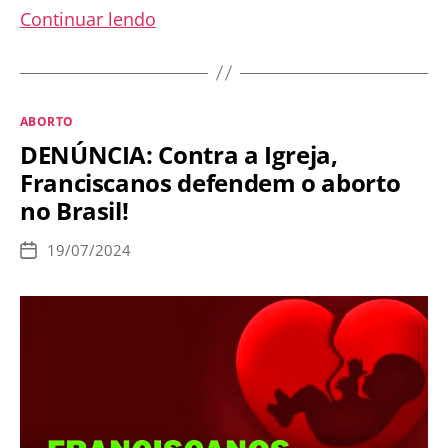
PEC
Continuar lendo
da
Vida
é
Categorias
ABORTO
aprovada
DENÚNCIA: Contra a Igreja,
na
Franciscanos defendem o aborto
CCJ
no Brasil!
da
Câmara
19/07/2024
Data
dos
de
publicação
Deputados