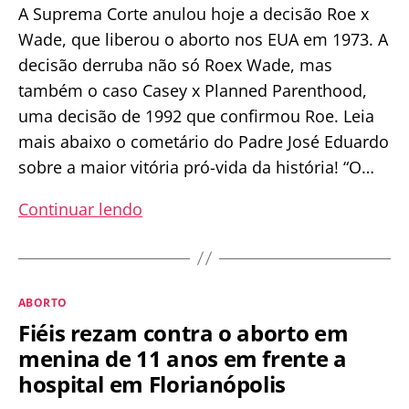
A Suprema Corte anulou hoje a decisão Roe x
Wade, que liberou o aborto nos EUA em 1973. A
decisão derruba não só Roex Wade, mas
também o caso Casey x Planned Parenthood,
uma decisão de 1992 que confirmou Roe. Leia
mais abaixo o cometário do Padre José Eduardo
sobre a maior vitória pró-vida da história! “O…
Maior
Continuar lendo
vitória
pró-
vida
Categorias
ABORTO
da
Fiéis rezam contra o aborto em
história:
menina de 11 anos em frente a
Suprema
hospital em Florianópolis
Corte