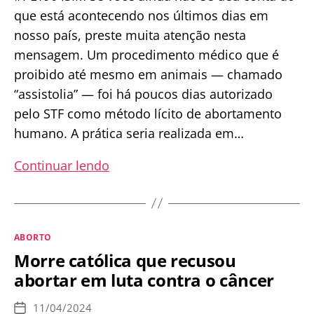
que está acontecendo nos últimos dias em
nosso país, preste muita atenção nesta
mensagem. Um procedimento médico que é
proibido até mesmo em animais — chamado
“assistolia” — foi há poucos dias autorizado
pelo STF como método lícito de abortamento
humano. A prática seria realizada em…
URGENTE:
Continuar lendo
É
HORA
DE
Categorias
ABORTO
LUTAR
Morre católica que recusou
CONTRA
abortar em luta contra o câncer
O
ABORTO
11/04/2024
Data