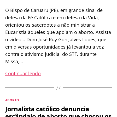
O Bispo de Caruaru (PE), em grande sinal de
defesa da Fé Católica e em defesa da Vida,
orientou os sacerdotes a não ministrar a
Eucaristia àqueles que apoiam o aborto. Assista
o vídeo… Dom José Ruy Gonçalves Lopes, que
em diversas oportunidades já levantou a voz
contra o ativismo judicial do STF, durante
Missa,…
Bispo
Continuar lendo
proíbe
padres
de
Categorias
ABORTO
ministrarem
Jornalista católico denuncia
a
escândalo de aborto que chocou os