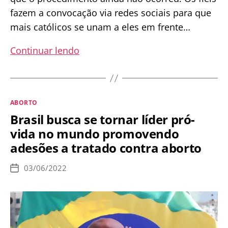
fazem a convocação via redes sociais para que
mais católicos se unam a eles em frente…
Fiéis
Continuar lendo
rezam
contra
o
Categorias
ABORTO
aborto
Brasil busca se tornar líder pró-
em
vida no mundo promovendo
menina
adesões a tratado contra aborto
de
11
03/06/2022
Data
anos
de
publicação
em
frente
a