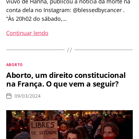
viúvo de Hanna, publicou a notícia da morte na
conta dela no Instagram: @blessedbycancer .
“Às 20h02 do sábado,…
Morre
Continuar lendo
católica
que
recusou
Categorias
ABORTO
abortar
Aborto, um direito constitucional
em
na França. O que vem a seguir?
luta
contra
09/03/2024
Data
o
de
publicação
câncer