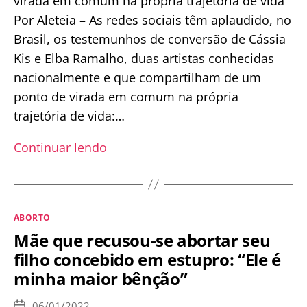
virada em comum na própria trajetória de vida
Por Aleteia – As redes sociais têm aplaudido, no
Brasil, os testemunhos de conversão de Cássia
Kis e Elba Ramalho, duas artistas conhecidas
nacionalmente e que compartilham de um
ponto de virada em comum na própria
trajetória de vida:…
Duas
Continuar lendo
celebridades,
uma
coisa
Categorias
ABORTO
em
Mãe que recusou-se abortar seu
comum:
filho concebido em estupro: “Ele é
a
minha maior bênção”
Luta
contra
06/01/2022
Data