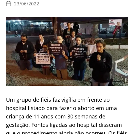
dos
23/06/2022
Data
EUA
de
publicação
derruba
direito
ao
aborto
Um grupo de fiéis faz vigília em frente ao
hospital listado para fazer o aborto em uma
criança de 11 anos com 30 semanas de
gestação. Fontes ligadas ao hospital disseram
que o procedimento ainda não ocorreu. Os fiéis