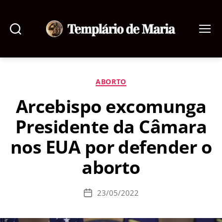
Pesquisar
Menu
Templário
de
Maria
Categorias
ABORTO
Arcebispo excomunga
Presidente da Câmara
nos EUA por defender o
aborto
23/05/2022
Data
de
publicação