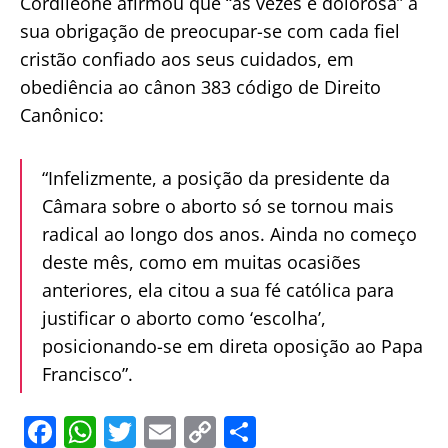
Cordileone afirmou que “às vezes é dolorosa” a
sua obrigação de preocupar-se com cada fiel
cristão confiado aos seus cuidados, em
obediência ao cânon 383 código de Direito
Canônico:
“Infelizmente, a posição da presidente da
Câmara sobre o aborto só se tornou mais
radical ao longo dos anos. Ainda no começo
deste mês, como em muitas ocasiões
anteriores, ela citou a sua fé católica para
justificar o aborto como ‘escolha’,
posicionando-se em direta oposição ao Papa
Francisco”.
F
W
T
E
C
S