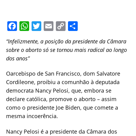
F
W
T
E
C
S
a
h
w
m
o
h
“Infelizmente, a posição da presidente da Câmara
c
at
itt
ai
p
ar
sobre o aborto só se tornou mais radical ao longo
e
s
er
l
y
e
dos anos”
b
A
Li
o
p
n
Oarcebispo de San Francisco, dom Salvatore
o
p
k
Cordileone, proibiu a comunhão à deputada
democrata Nancy Pelosi, que, embora se
k
declare católica, promove o aborto – assim
como o presidente Joe Biden, que comete a
mesma incoerência.
Nancy Pelosi é a presidente da Câmara dos