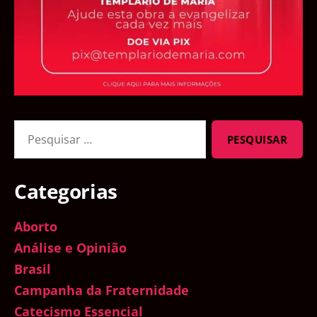
Pesquisar
por:
Categorias
Aborto
Análise e Opinião
Brasil
Campanha da Fraternidade
Catecismo Essencial