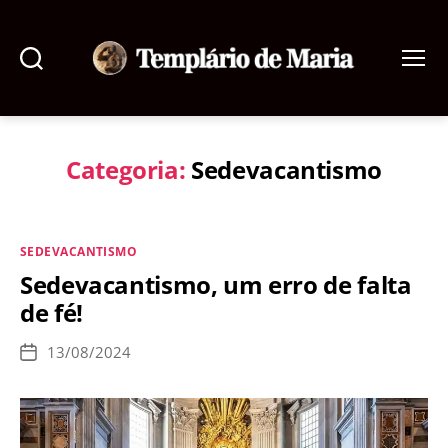
Pesquisar
Menu
Templário
de
Maria
Categoria:
Sedevacantismo
Categorias
SEDEVACANTISMO
Sedevacantismo, um erro de falta
de fé!
13/08/2024
Data
de
publicação