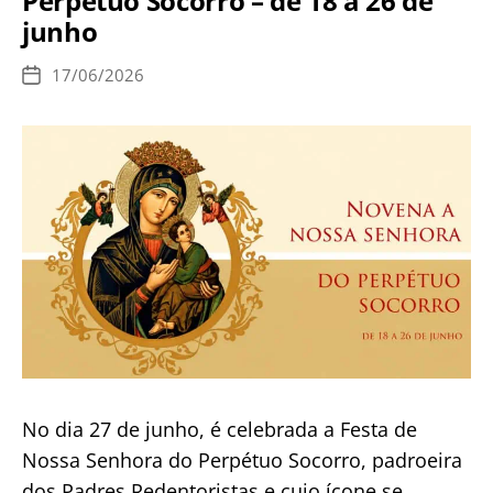
Perpétuo Socorro – de 18 a 26 de
Filomena
junho
17/06/2026
Data
de
publicação
No dia 27 de junho, é celebrada a Festa de
Nossa Senhora do Perpétuo Socorro, padroeira
dos Padres Redentoristas e cujo ícone se