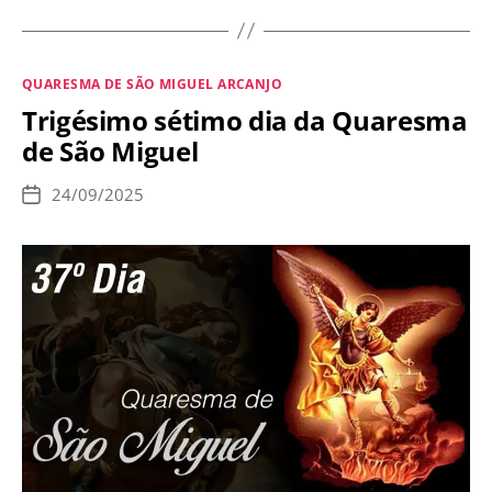
dia
da
Quaresma
Categorias
QUARESMA DE SÃO MIGUEL ARCANJO
de
Trigésimo sétimo dia da Quaresma
São
de São Miguel
Miguel
24/09/2025
Data
de
publicação