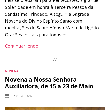
fiéis se preparam para Pentecostes, a grande
Solenidade em honra à Terceira Pessoa da
Santíssima Trindade. A seguir, a Sagrada
Novena do Divino Espírito Santo com
meditações de Santo Afonso Maria de Ligório.
Orações iniciais para todos os…
Sagrada
Continuar lendo
Novena
do
Divino
Categorias
NOVENAS
Espírito
Novena a Nossa Senhora
Santo
Auxiliadora, de 15 a 23 de Maio
|
Pentecostes
14/05/2026
Data
de
publicação