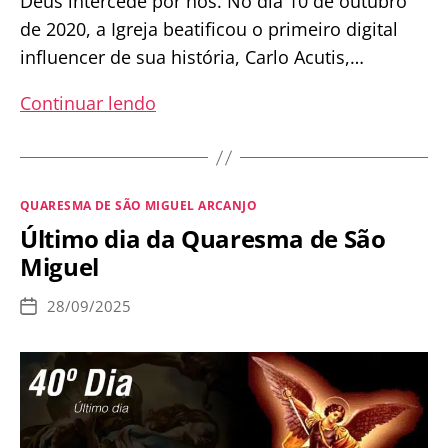
Deus intercede por nós. No dia 10 de outubro
de 2020, a Igreja beatificou o primeiro digital
influencer de sua história, Carlo Acutis,…
Novena
Continuar lendo
a
São
Carlo
Categorias
QUARESMA DE SÃO MIGUEL ARCANJO
Acutis
Último dia da Quaresma de São
–
Miguel
de
3
28/09/2025
Data
a
de
publicação
11
de
Outubro