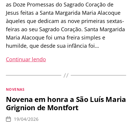
as Doze Promessas do Sagrado Coração de
Jesus feitas a Santa Margarida Maria Alacoque
àqueles que dedicam as nove primeiras sextas-
feiras ao seu Sagrado Coração. Santa Margarida
Maria Alacoque foi uma freira simples e
humilde, que desde sua infância foi…
Devoção
Continuar lendo
das
nove
primeiras
Categorias
NOVENAS
sextas-
Novena em honra a São Luís Maria
feiras
Grignion de Montfort
ao
Sagrado
19/04/2026
Data
Coração
de