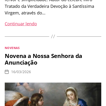
Tratado da Verdadeira Devoção à Santíssima
Virgem, através do…
Novena
Continuar lendo
em
honra
a
Categorias
NOVENAS
São
Novena a Nossa Senhora da
Luís
Anunciação
Maria
Grignion
16/03/2026
Data
de
de
publicação
Montfort