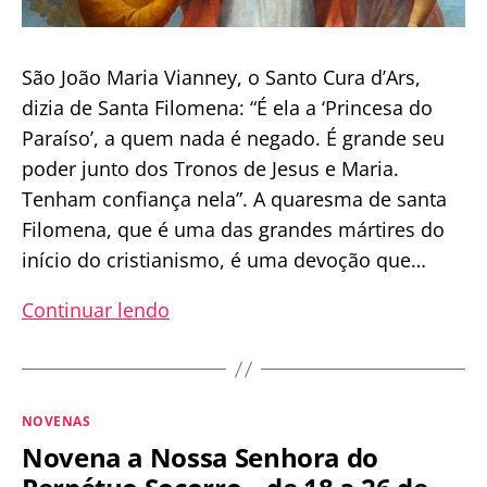
São João Maria Vianney, o Santo Cura d’Ars,
dizia de Santa Filomena: “É ela a ‘Princesa do
Paraíso’, a quem nada é negado. É grande seu
poder junto dos Tronos de Jesus e Maria.
Tenham confiança nela”. A quaresma de santa
Filomena, que é uma das grandes mártires do
início do cristianismo, é uma devoção que…
Reze
Continuar lendo
conosco
a
Quaresma
Categorias
NOVENAS
de
Novena a Nossa Senhora do
Santa