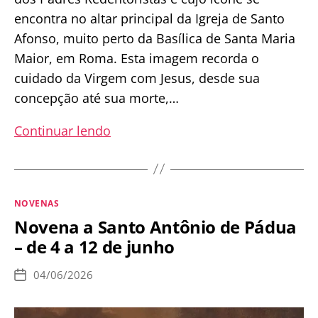
encontra no altar principal da Igreja de Santo
Afonso, muito perto da Basílica de Santa Maria
Maior, em Roma. Esta imagem recorda o
cuidado da Virgem com Jesus, desde sua
concepção até sua morte,…
Novena
Continuar lendo
a
Nossa
Senhora
Categorias
NOVENAS
do
Novena a Santo Antônio de Pádua
Perpétuo
– de 4 a 12 de junho
Socorro
–
04/06/2026
Data
de
de
publicação
18