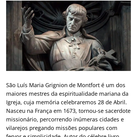
publicação
de
Jesus
São Luís Maria Grignion de Montfort é um dos
maiores mestres da espiritualidade mariana da
Igreja, cuja memória celebraremos 28 de Abril.
Nasceu na França em 1673, tornou-se sacerdote
missionário, percorrendo inúmeras cidades e
vilarejos pregando missões populares com
fervor e simplicidade. Autor do célebre livro