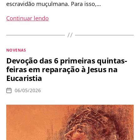
escravidão muçulmana. Para isso,…
Novena
Continuar lendo
a
Nossa
Senhora
Categorias
NOVENAS
Auxiliadora,
Devoção das 6 primeiras quintas-
de
feiras em reparação à Jesus na
15
Eucaristia
a
23
06/05/2026
Data
de
de
publicação
Maio