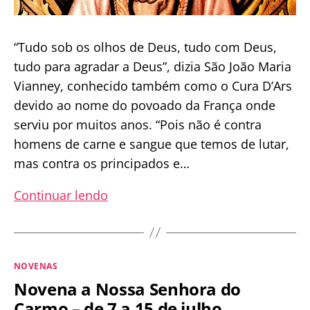
“Tudo sob os olhos de Deus, tudo com Deus,
tudo para agradar a Deus”, dizia São João Maria
Vianney, conhecido também como o Cura D’Ars
devido ao nome do povoado da França onde
serviu por muitos anos. “Pois não é contra
homens de carne e sangue que temos de lutar,
mas contra os principados e…
Novena
Continuar lendo
a
São
João
Categorias
NOVENAS
Maria
Novena a Nossa Senhora do
Vianney
Carmo – de 7 a 15 de julho