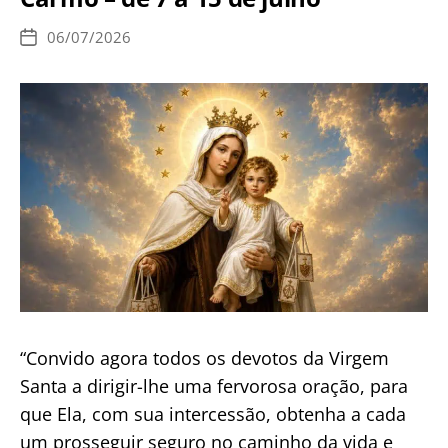
–
de
06/07/2026
Data
26
de
publicação
de
julho
a
3
de
agosto
“Convido agora todos os devotos da Virgem
Santa a dirigir-lhe uma fervorosa oração, para
que Ela, com sua intercessão, obtenha a cada
um prosseguir seguro no caminho da vida e