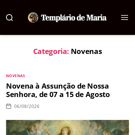
Pesquisar
Menu
Templário
de
Maria
Categoria:
Novenas
Categorias
NOVENAS
Novena à Assunção de Nossa
Senhora, de 07 a 15 de Agosto
06/08/2026
Data
de
publicação