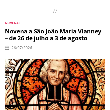
à
Assunção
de
Categorias
NOVENAS
Nossa
Novena a São João Maria Vianney
Senhora,
– de 26 de julho a 3 de agosto
de
07
26/07/2026
Data
a
de
publicação
15
de
Agosto