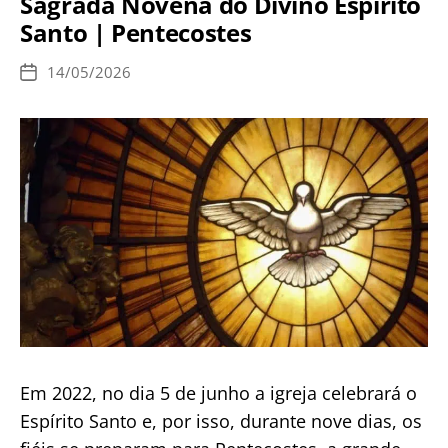
Sagrada Novena do Divino Espírito
Jesus
Santo | Pentecostes
14/05/2026
Data
de
publicação
Em 2022, no dia 5 de junho a igreja celebrará o
Espírito Santo e, por isso, durante nove dias, os