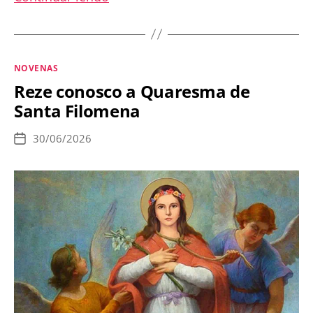
a
São
Bento,
Categorias
NOVENAS
de
Reze conosco a Quaresma de
02
Santa Filomena
a
10
30/06/2026
Data
de
de
publicação
julho