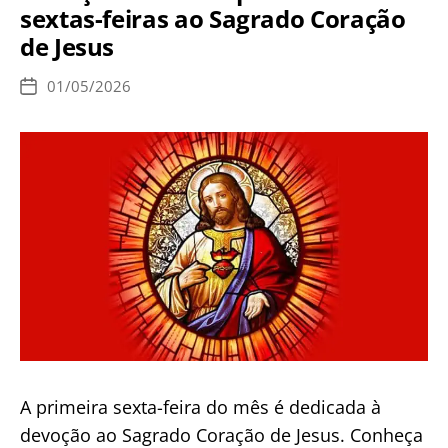
sextas-feiras ao Sagrado Coração
–
de Jesus
de
4
01/05/2026
Data
a
de
publicação
12
de
Maio
A primeira sexta-feira do mês é dedicada à
devoção ao Sagrado Coração de Jesus. Conheça