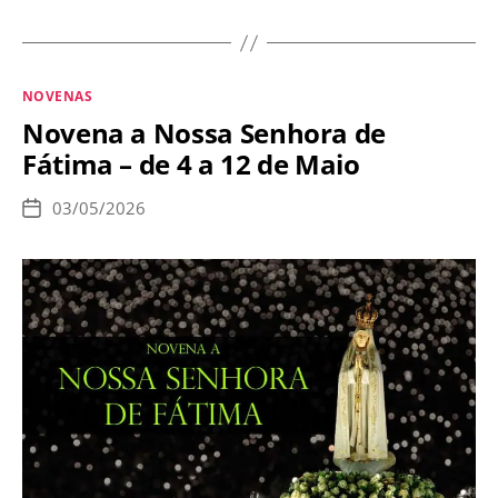
das
6
primeiras
Categorias
NOVENAS
quintas-
Novena a Nossa Senhora de
feiras
Fátima – de 4 a 12 de Maio
em
reparação
03/05/2026
Data
à
de
publicação
Jesus
na
Eucaristia