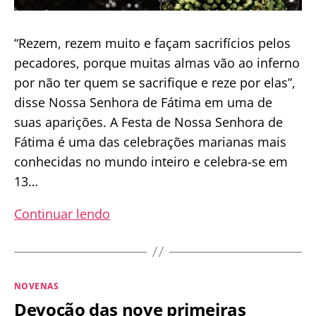
“Rezem, rezem muito e façam sacrifícios pelos
pecadores, porque muitas almas vão ao inferno
por não ter quem se sacrifique e reze por elas”,
disse Nossa Senhora de Fátima em uma de
suas aparições. A Festa de Nossa Senhora de
Fátima é uma das celebrações marianas mais
conhecidas no mundo inteiro e celebra-se em
13…
Novena
Continuar lendo
a
Nossa
Senhora
Categorias
NOVENAS
de
Devoção das nove primeiras
Fátima