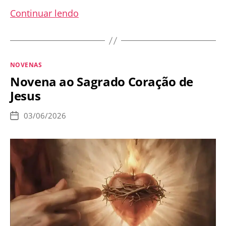
Novena
Continuar lendo
a
Santo
Antônio
Categorias
NOVENAS
de
Novena ao Sagrado Coração de
Pádua
Jesus
–
de
03/06/2026
Data
4
de
publicação
a
12
de
junho