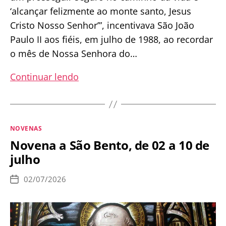
‘alcançar felizmente ao monte santo, Jesus
Cristo Nosso Senhor’”, incentivava São João
Paulo II aos fiéis, em julho de 1988, ao recordar
o mês de Nossa Senhora do…
Novena
Continuar lendo
a
Nossa
Senhora
Categorias
NOVENAS
do
Novena a São Bento, de 02 a 10 de
Carmo
julho
–
de
02/07/2026
Data
7
de
publicação
a
15