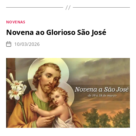
Nossa
Senhora
Categorias
NOVENAS
da
Novena ao Glorioso São José
Anunciação
10/03/2026
Data
de
publicação