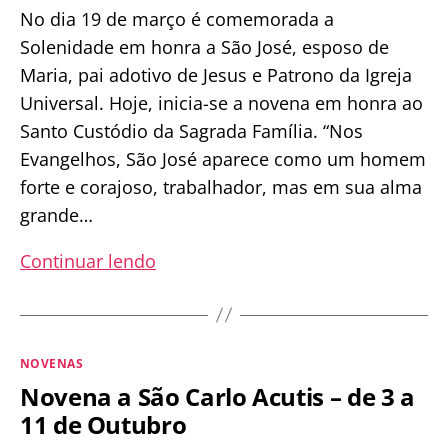
No dia 19 de março é comemorada a
Solenidade em honra a São José, esposo de
Maria, pai adotivo de Jesus e Patrono da Igreja
Universal. Hoje, inicia-se a novena em honra ao
Santo Custódio da Sagrada Família. “Nos
Evangelhos, São José aparece como um homem
forte e corajoso, trabalhador, mas em sua alma
grande…
Novena
Continuar lendo
ao
Glorioso
São
Categorias
NOVENAS
José
Novena a São Carlo Acutis – de 3 a
11 de Outubro