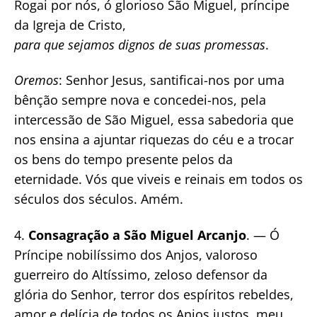
Rogai por nós, ó glorioso São Miguel, príncipe
da Igreja de Cristo,
para que sejamos dignos de suas promessas
.
Oremos
: Senhor Jesus, santificai-nos por uma
bênção sempre nova e concedei-nos, pela
intercessão de São Miguel, essa sabedoria que
nos ensina a ajuntar riquezas do céu e a trocar
os bens do tempo presente pelos da
eternidade. Vós que viveis e reinais em todos os
séculos dos séculos. Amém.
4.
Consagração a São Miguel Arcanjo
. — Ó
Príncipe nobilíssimo dos Anjos, valoroso
guerreiro do Altíssimo, zeloso defensor da
glória do Senhor, terror dos espíritos rebeldes,
amor e delícia de todos os Anjos justos, meu