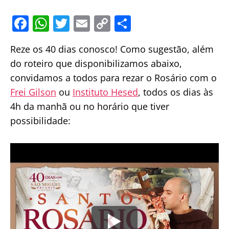
F
W
T
E
C
S
a
h
w
m
o
h
Reze os 40 dias conosco! Como sugestão, além
c
at
itt
ai
p
ar
do roteiro que disponibilizamos abaixo,
e
s
er
l
y
e
convidamos a todos para rezar o Rosário com o
b
A
Li
Frei Gilson
ou
Instituto Hesed
, todos os dias às
o
p
n
4h da manhã ou no horário que tiver
o
p
k
possibilidade:
k