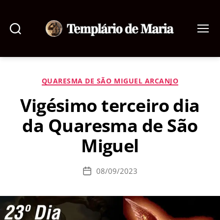
Pesquisar
Menu
Templário
de
Maria
Categorias
QUARESMA DE SÃO MIGUEL ARCANJO
Vigésimo terceiro dia
da Quaresma de São
Miguel
08/09/2023
Data
de
publicação