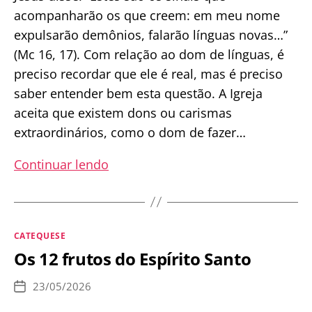
acompanharão os que creem: em meu nome
expulsarão demônios, falarão línguas novas…”
(Mc 16, 17). Com relação ao dom de línguas, é
preciso recordar que ele é real, mas é preciso
saber entender bem esta questão. A Igreja
aceita que existem dons ou carismas
extraordinários, como o dom de fazer…
O
Continuar lendo
que
a
Igreja
Categorias
CATEQUESE
Católica
Os 12 frutos do Espírito Santo
ensina
sobre
23/05/2026
Data
o
de