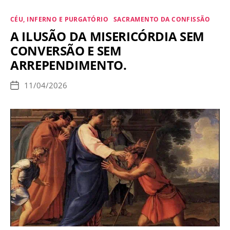
de
Categorias
CÉU, INFERNO E PURGATÓRIO
SACRAMENTO DA CONFISSÃO
Misericórdia
A ILUSÃO DA MISERICÓRDIA SEM
é
CONVERSÃO E SEM
o
ARREPENDIMENTO.
que
mais
11/04/2026
Data
tem
de
publicação
levado
almas
para
o
Inferno