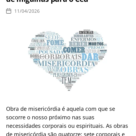
E
SEM
11/04/2026
Data
ARREPENDIMENTO.
de
publicação
Obra de misericórdia é aquela com que se
socorre o nosso próximo nas suas
necessidades corporais ou espirituais. As obras
de misericórdia são quatorze: sete corporais e