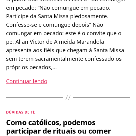
em pecado: “Não comungue em pecado.
Participe da Santa Missa piedosamente.
Confesse-se e comungue depois” Não
comungar em pecado: este é o convite que o
pe. Allan Victor de Almeida Marandola
apresenta aos fiéis que chegam à Santa Missa
sem terem sacramentalmente confessado os
próprios pecados,…
“Nunca
Continuar lendo
comungue
em
pecado
Categorias
DÚVIDAS DE FÉ
mortal,
Como católicos, podemos
confesse
participar de rituais ou comer
para