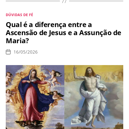
pelas
almas
Categorias
DÚVIDAS DE FÉ
do
Qual é a diferença entre a
purgatório
Ascensão de Jesus e a Assunção de
revelada
Maria?
por
Jesus
16/05/2026
Data
a
de
publicação
Santa
Gertrudes