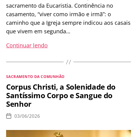
sacramento da Eucaristia. Continência no
casamento, “viver como irmão e irmã”: o
caminho que a Igreja sempre indicou aos casais
que vivem em segunda…
“Para
Continuar lendo
receber
a
Comunhão,
Categorias
SACRAMENTO DA COMUNHÃO
meus
Corpus Christi, a Solenidade do
pais
Santíssimo Corpo e Sangue do
viveram
Senhor
como
irmãos
03/06/2026
Data
por
de
publicação
25