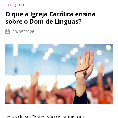
CONTRA
Categorias
CATEQUESE
O
O que a Igreja Católica ensina
ESPÍRITO
sobre o Dom de Línguas?
SANTO
23/05/2026
Data
de
publicação
Jesus disse: “Estes são os sinais que