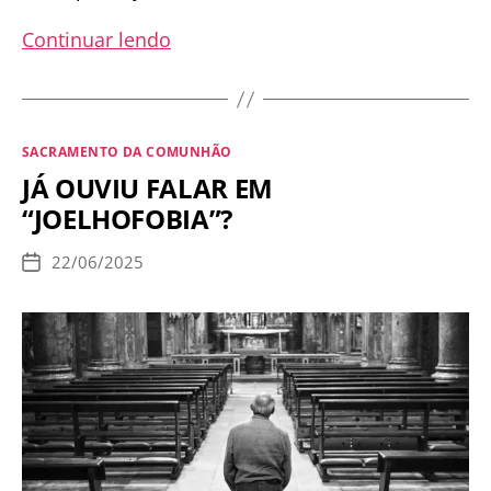
Infeliz
Continuar lendo
de
quem
peca
Categorias
SACRAMENTO DA COMUNHÃO
contando
JÁ OUVIU FALAR EM
com
“JOELHOFOBIA”?
o
perdão
22/06/2025
Data
de
publicação