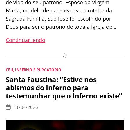
de vida do seu patrono. Esposo da Virgem
Maria, modelo de pai e esposo, protetor da
Sagrada Família, São José foi escolhido por
Deus para ser o patrono de toda a Igreja de…
Atividades
Continuar lendo
para
crianças
na
Categorias
CÉU, INFERNO E PURGATÓRIO
Solenidade
Santa Faustina: “Estive nos
São
abismos do Inferno para
José
testemunhar que o Inferno existe”
11/04/2026
Data
de
publicação