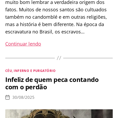
muito bom lembrar a verdadeira origem dos
fatos. Muitos de nossos santos são cultuados
também no candomblé e em outras religiões,
mas a história é bem diferente. Na época da
escravatura no Brasil, os escravos…
Como
Continuar lendo
católicos,
podemos
participar
Categorias
CÉU, INFERNO E PURGATÓRIO
de
Infeliz de quem peca contando
rituais
com o perdão
ou
comer
30/08/2025
Data
doces
de
publicação
de
São