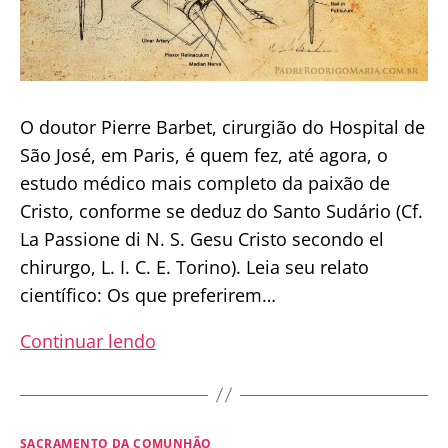
O doutor Pierre Barbet, cirurgião do Hospital de
São José, em Paris, é quem fez, até agora, o
estudo médico mais completo da paixão de
Cristo, conforme se deduz do Santo Sudário (Cf.
La Passione di N. S. Gesu Cristo secondo el
chirurgo, L. I. C. E. Torino). Leia seu relato
científico: Os que preferirem…
A
Continuar lendo
crucificação
de
Jesus
Categorias
SACRAMENTO DA COMUNHÃO