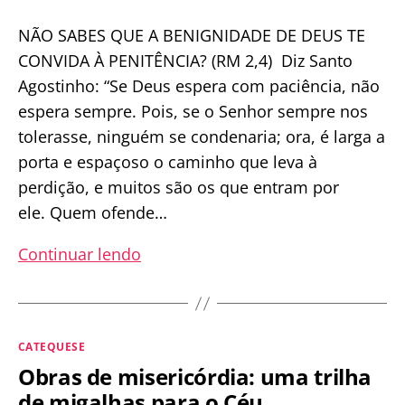
NÃO SABES QUE A BENIGNIDADE DE DEUS TE
CONVIDA À PENITÊNCIA? (RM 2,4) Diz Santo
Agostinho: “Se Deus espera com paciência, não
espera sempre. Pois, se o Senhor sempre nos
tolerasse, ninguém se condenaria; ora, é larga a
porta e espaçoso o caminho que leva à
perdição, e muitos são os que entram por
ele. Quem ofende…
A
Continuar lendo
ILUSÃO
DA
MISERICÓRDIA
Categorias
CATEQUESE
SEM
Obras de misericórdia: uma trilha
CONVERSÃO
de migalhas para o Céu