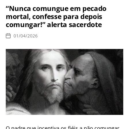
na
“Nunca comungue em pecado
visão
mortal, confesse para depois
de
comungar!” alerta sacerdote
um
médico
01/04/2026
Data
de
publicação
O padre que incentiva os fiéis a não comungar