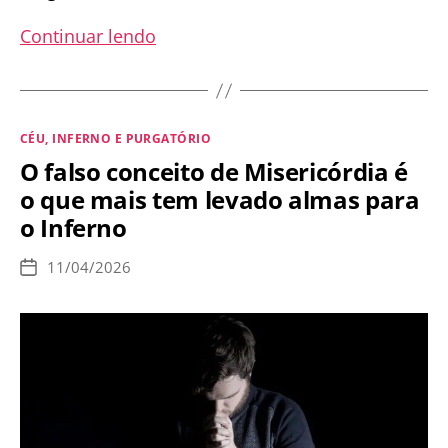
Santa
Continuar lendo
Faustina:
“Estive
nos
Categorias
CÉU, INFERNO E PURGATÓRIO
abismos
O falso conceito de Misericórdia é
do
o que mais tem levado almas para
Inferno
o Inferno
para
testemunhar
11/04/2026
Data
que
de
publicação
o
Inferno
existe”