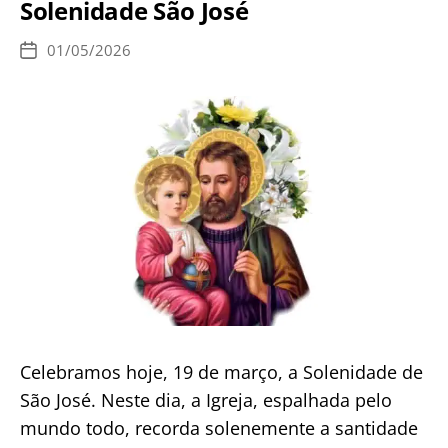
Solenidade São José
Ascensão
de
01/05/2026
Data
Jesus
de
publicação
e
a
Assunção
de
Maria?
Celebramos hoje, 19 de março, a Solenidade de
São José. Neste dia, a Igreja, espalhada pelo
mundo todo, recorda solenemente a santidade