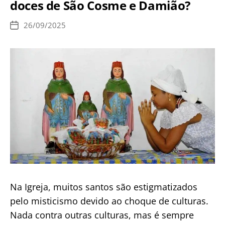
doces de São Cosme e Damião?
depois
comungar!”
26/09/2025
Data
alerta
de
publicação
sacerdote
Na Igreja, muitos santos são estigmatizados
pelo misticismo devido ao choque de culturas.
Nada contra outras culturas, mas é sempre