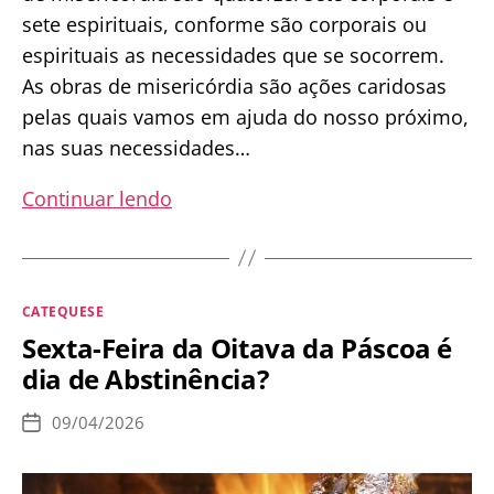
sete espirituais, conforme são corporais ou
espirituais as necessidades que se socorrem.
As obras de misericórdia são ações caridosas
pelas quais vamos em ajuda do nosso próximo,
nas suas necessidades…
Obras
Continuar lendo
de
misericórdia:
uma
Categorias
CATEQUESE
trilha
Sexta-Feira da Oitava da Páscoa é
de
dia de Abstinência?
migalhas
para
09/04/2026
Data
o
de
publicação
Céu