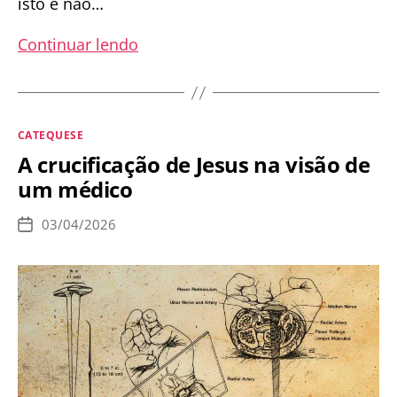
isto é não…
Sexta-
Continuar lendo
Feira
da
Oitava
Categorias
CATEQUESE
da
A crucificação de Jesus na visão de
Páscoa
um médico
é
dia
03/04/2026
Data
de
de
publicação
Abstinência?