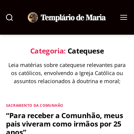
Pesquisar
Menu
Templário
de
Maria
Categoria:
Catequese
Leia matérias sobre catequese relevantes para
os católicos, envolvendo a Igreja Católica ou
assuntos relacionados à doutrina e moral;
Categorias
SACRAMENTO DA COMUNHÃO
“Para receber a Comunhão, meus
pais viveram como irmãos por 25
anos”