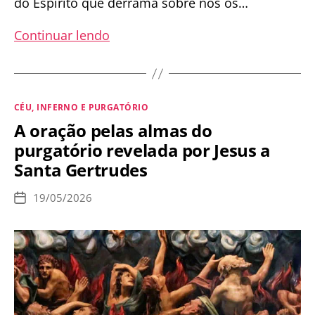
do Espírito que derrama sobre nós os…
Os
Continuar lendo
12
frutos
do
Categorias
CÉU, INFERNO E PURGATÓRIO
Espírito
A oração pelas almas do
Santo
purgatório revelada por Jesus a
Santa Gertrudes
19/05/2026
Data
de
publicação