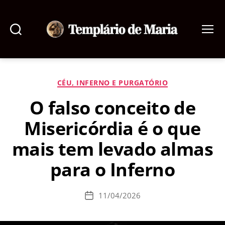
Pesquisar
Menu
Templário
de
Maria
Categorias
CÉU, INFERNO E PURGATÓRIO
O falso conceito de
Misericórdia é o que
mais tem levado almas
para o Inferno
11/04/2026
Data
de
publicação