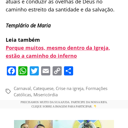
atuais e conduzir as ovelhas de Deus no
caminho estreito da santidade e da salvação.
Templário de Maria
Leia também
Porque muitos, mesmo dentro da Igreja,
estão a caminho do inferno
F
W
T
E
C
S
a
h
w
m
o
h
c
at
itt
ai
p
ar
Carnaval
,
Catequese
,
Crise na igreja
,
Formações
Tags
Católicas
,
Misericórdia
e
s
er
l
y
e
PRECISAMOS MUITO DA SUA AJUDA. PARTICIPE DA NOSSA RIFA.
b
A
Li
CLIQUE SOBRE A IMAGEM PARA PARTICIPAR.
o
p
n
o
p
k