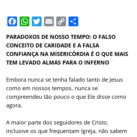
F
W
T
E
C
S
a
h
w
m
o
h
PARADOXOS DE NOSSO TEMPO: O FALSO
c
at
itt
ai
p
ar
CONCEITO DE CARIDADE E A FALSA
e
s
er
l
y
e
CONFIANÇA NA MISERICÓRDIA É O QUE MAIS
b
A
Li
TEM LEVADO ALMAS PARA O INFERNO
o
p
n
o
p
k
Embora nunca se tenha falado tanto de Jesus
k
como em nossos tempos, nunca se
compreendeu tão pouco o que Ele disse como
agora.
A maior parte dos seguidores de Cristo,
inclusive os que frequentam Igreja, não sabem