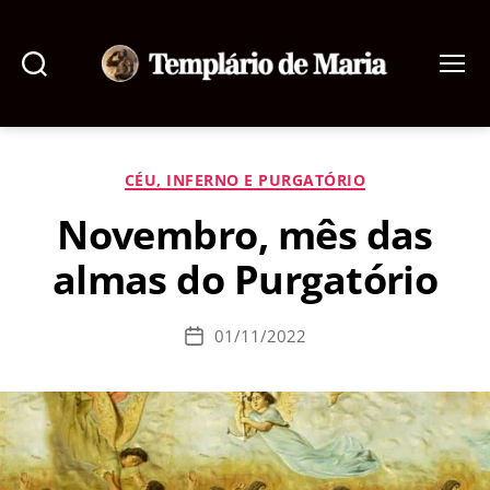
Pesquisar
Menu
Templário
de
Maria
Categorias
CÉU, INFERNO E PURGATÓRIO
Novembro, mês das
almas do Purgatório
01/11/2022
Data
de
publicação