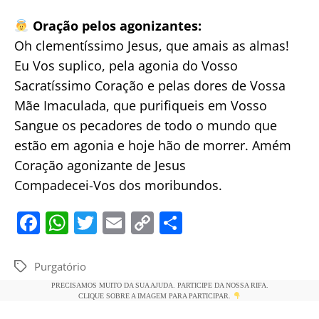
Oração pelos agonizantes:
Oh clementíssimo Jesus, que amais as almas!
Eu Vos suplico, pela agonia do Vosso
Sacratíssimo Coração e pelas dores de Vossa
Mãe Imaculada, que purifiqueis em Vosso
Sangue os pecadores de todo o mundo que
estão em agonia e hoje hão de morrer. Amém
Coração agonizante de Jesus
Compadecei-Vos dos moribundos.
F
W
T
E
C
S
a
h
w
m
o
h
c
at
itt
ai
p
ar
Purgatório
Tags
e
s
er
l
y
e
PRECISAMOS MUITO DA SUA AJUDA. PARTICIPE DA NOSSA RIFA.
CLIQUE SOBRE A IMAGEM PARA PARTICIPAR.
b
A
Li