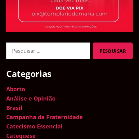
Pesquisar
por:
Categorias
Aborto
Análise e Opinião
Brasil
Campanha da Fraternidade
Catecismo Essencial
Catequese