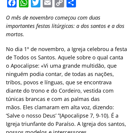
F
W
T
E
C
S
a
h
w
m
o
h
O mês de novembro começou com duas
c
at
itt
ai
p
ar
importantes festas litúrgicas: a dos santos e a dos
e
s
er
l
y
e
mortos.
b
A
Li
o
p
n
No dia 1º de novembro, a Igreja celebrou a festa
o
p
k
de Todos os Santos. Aquele sobre o qual canta
o Apocalipse: «Vi uma grande multidão, que
k
ninguém podia contar, de todas as nações,
tribos, povos e línguas, que se encontrava
diante do trono e do Cordeiro, vestida com
túnicas brancas e com as palmas das
mãos. Eles clamaram em alta voz, dizendo:
‘Salve o nosso Deus’ ”(Apocalipse 7, 9-10). É a
Igreja triunfante do Paraíso. A Igreja dos santos,
nossos modelos e intercessores.