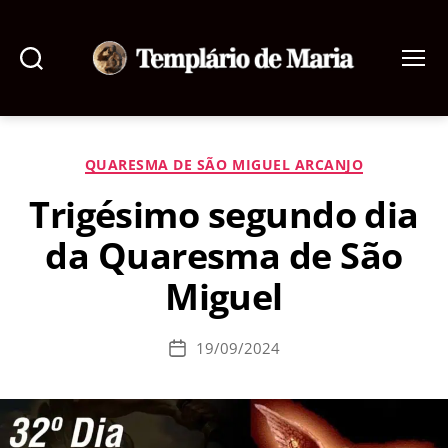
Pesquisar
Menu
Templário
de
Maria
Categorias
QUARESMA DE SÃO MIGUEL ARCANJO
Trigésimo segundo dia
da Quaresma de São
Miguel
19/09/2024
Data
de
publicação