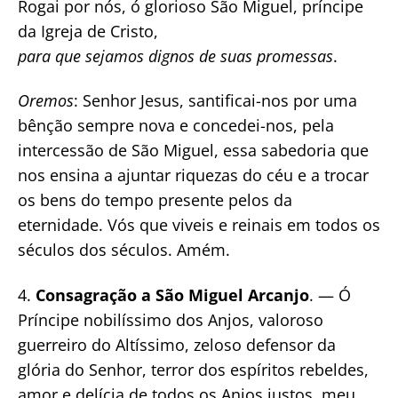
Rogai por nós, ó glorioso São Miguel, príncipe
da Igreja de Cristo,
para que sejamos dignos de suas promessas
.
Oremos
: Senhor Jesus, santificai-nos por uma
bênção sempre nova e concedei-nos, pela
intercessão de São Miguel, essa sabedoria que
nos ensina a ajuntar riquezas do céu e a trocar
os bens do tempo presente pelos da
eternidade. Vós que viveis e reinais em todos os
séculos dos séculos. Amém.
4.
Consagração a São Miguel Arcanjo
. — Ó
Príncipe nobilíssimo dos Anjos, valoroso
guerreiro do Altíssimo, zeloso defensor da
glória do Senhor, terror dos espíritos rebeldes,
amor e delícia de todos os Anjos justos, meu