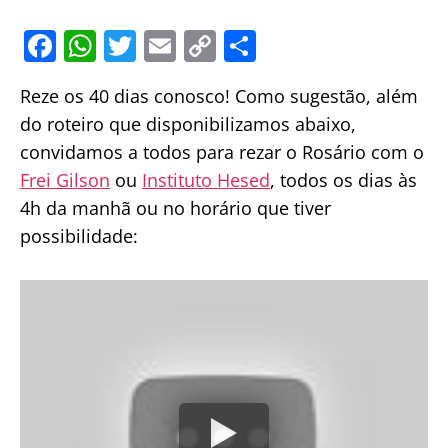
F
W
T
E
C
S
a
h
w
m
o
h
Reze os 40 dias conosco! Como sugestão, além
c
at
itt
ai
p
ar
do roteiro que disponibilizamos abaixo,
e
s
er
l
y
e
convidamos a todos para rezar o Rosário com o
b
A
Li
Frei Gilson
ou
Instituto Hesed
, todos os dias às
o
p
n
4h da manhã ou no horário que tiver
o
p
k
possibilidade:
k