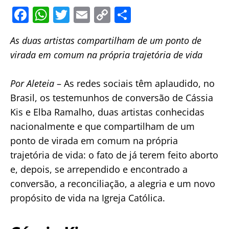
F
W
T
E
C
S
a
h
w
m
o
h
As duas artistas compartilham de um ponto de
c
at
itt
ai
p
ar
virada em comum na própria trajetória de vida
e
s
er
l
y
e
b
A
Li
Por Aleteia
– As redes sociais têm aplaudido, no
o
p
n
Brasil, os testemunhos de conversão de Cássia
o
p
k
Kis e Elba Ramalho, duas artistas conhecidas
k
nacionalmente e que compartilham de um
ponto de virada em comum na própria
trajetória de vida: o fato de já terem feito aborto
e, depois, se arrependido e encontrado a
conversão, a reconciliação, a alegria e um novo
propósito de vida na Igreja Católica.