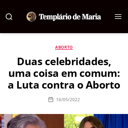
Pesquisar
Menu
Templário
de
Maria
Categorias
ABORTO
Duas celebridades,
uma coisa em comum:
a Luta contra o Aborto
16/05/2022
Data
de
publicação