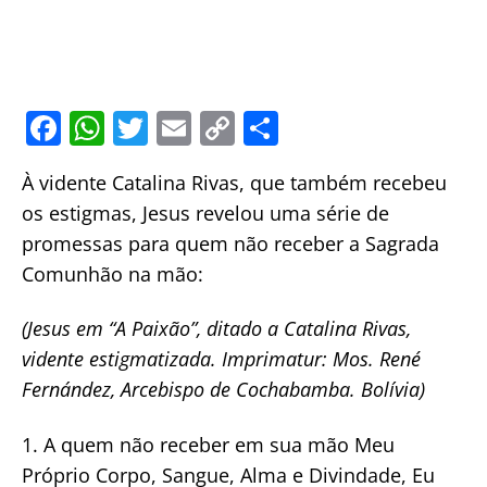
F
W
T
E
C
S
a
h
w
m
o
h
À vidente Catalina Rivas, que também recebeu
c
at
itt
ai
p
ar
os estigmas, Jesus revelou uma série de
e
s
er
l
y
e
promessas para quem não receber a Sagrada
b
A
Li
Comunhão na mão:
o
p
n
o
p
k
(Jesus em “A Paixão”, ditado a Catalina Rivas,
vidente estigmatizada. Imprimatur: Mos. René
k
Fernández, Arcebispo de Cochabamba. Bolívia)
1. A quem não receber em sua mão Meu
Próprio Corpo, Sangue, Alma e Divindade, Eu