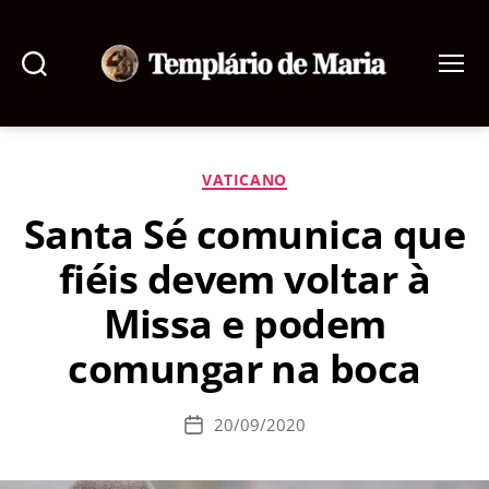
Pesquisar
Menu
Templário
de
Maria
Categorias
VATICANO
Santa Sé comunica que
fiéis devem voltar à
Missa e podem
comungar na boca
20/09/2020
Data
de
publicação