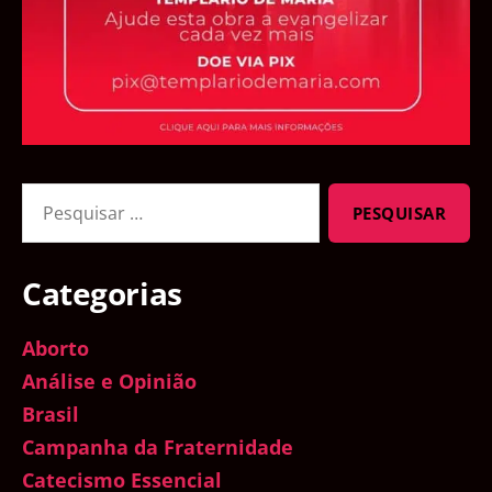
Pesquisar
por:
Categorias
Aborto
Análise e Opinião
Brasil
Campanha da Fraternidade
Catecismo Essencial