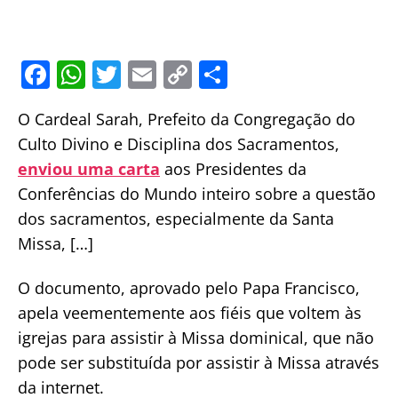
F
W
T
E
C
S
a
h
w
m
o
h
O Cardeal Sarah, Prefeito da Congregação do
c
at
itt
ai
p
ar
Culto Divino e Disciplina dos Sacramentos,
e
s
er
l
y
e
enviou uma carta
aos Presidentes da
b
A
Li
Conferências do Mundo inteiro sobre a questão
o
p
n
dos sacramentos, especialmente da Santa
o
p
k
Missa, […]
k
O documento, aprovado pelo Papa Francisco,
apela veementemente aos fiéis que voltem às
igrejas para assistir à Missa dominical, que não
pode ser substituída por assistir à Missa através
da internet.