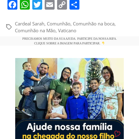
F
W
T
E
C
S
a
h
w
m
o
h
c
at
itt
ai
p
ar
Cardeal Sarah
,
Comunhão
,
Comunhão na boca
,
Tags
Comunhão na Mão
,
Vaticano
e
s
er
l
y
e
PRECISAMOS MUITO DA SUA AJUDA. PARTICIPE DA NOSSA RIFA.
b
A
Li
CLIQUE SOBRE A IMAGEM PARA PARTICIPAR.
o
p
n
o
p
k
k