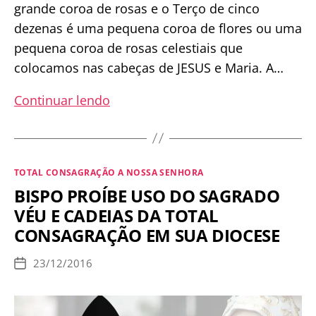
grande coroa de rosas e o Terço de cinco
dezenas é uma pequena coroa de flores ou uma
pequena coroa de rosas celestiais que
colocamos nas cabeças de JESUS e Maria. A…
O
Continuar lendo
Santo
Rosário
é
Categorias
TOTAL CONSAGRAÇÃO A NOSSA SENHORA
a
BISPO PROÍBE USO DO SAGRADO
mais
VÉU E CADEIAS DA TOTAL
poderosa
CONSAGRAÇÃO EM SUA DIOCESE
das
orações
23/12/2016
Data
depois
de
publicação
da