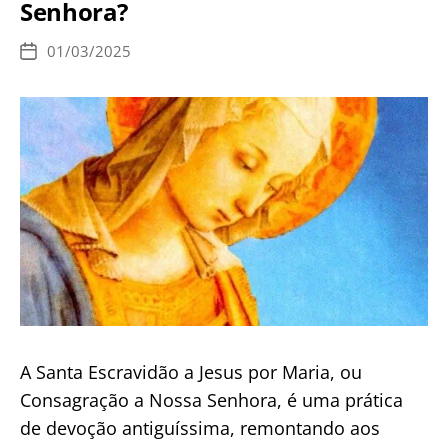
Senhora?
M
a
01/03/2025
Data
r
de
publicação
i
a
,
M
ã
e
d
e
D
e
A Santa Escravidão a Jesus por Maria, ou
u
Consagração a Nossa Senhora, é uma prática
s
de devoção antiguíssima, remontando aos
–