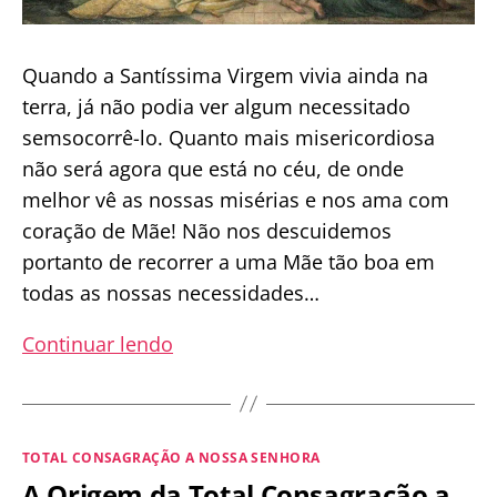
Quando a Santíssima Virgem vivia ainda na
terra, já não podia ver algum necessitado
semsocorrê-lo. Quanto mais misericordiosa
não será agora que está no céu, de onde
melhor vê as nossas misérias e nos ama com
coração de Mãe! Não nos descuidemos
portanto de recorrer a uma Mãe tão boa em
todas as nossas necessidades…
A
Continuar lendo
GRANDEZA
DA
MISERICÓRDIA
Categorias
TOTAL CONSAGRAÇÃO A NOSSA SENHORA
DE
A Origem da Total Consagração a