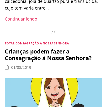
calcedônia, jóia de quartzo pura e translúcida,
cujo tom varia entre…
Relíquia
Continuar lendo
do
anel
de
Categorias
TOTAL CONSAGRAÇÃO A NOSSA SENHORA
noiva
Crianças podem fazer a
usado
Consagração à Nossa Senhora?
pela
Virgem
01/08/2019
Data
Maria
de
publicação
em
seu
casamento
com
São