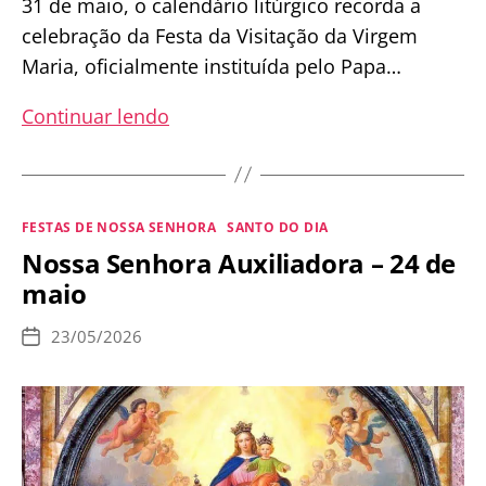
31 de maio, o calendário litúrgico recorda a
celebração da Festa da Visitação da Virgem
Maria, oficialmente instituída pelo Papa…
Festa
Continuar lendo
da
Visitação
de
Categorias
FESTAS DE NOSSA SENHORA
SANTO DO DIA
Nossa
Nossa Senhora Auxiliadora – 24 de
Senhora
maio
–
31
23/05/2026
Data
de
de
publicação
Maio