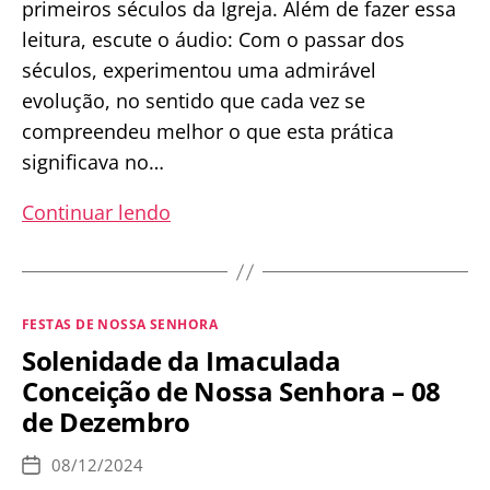
primeiros séculos da Igreja. Além de fazer essa
01
leitura, escute o áudio: Com o passar dos
de
séculos, experimentou uma admirável
Janeiro
evolução, no sentido que cada vez se
compreendeu melhor o que esta prática
significava no…
O
Continuar lendo
que
é
a
Categorias
FESTAS DE NOSSA SENHORA
Consagração
Solenidade da Imaculada
a
Conceição de Nossa Senhora – 08
Nossa
de Dezembro
Senhora?
08/12/2024
Data