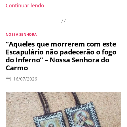
Festa
Continuar lendo
de
Nossa
Senhora
Categorias
NOSSA SENHORA
das
“Aqueles que morrerem com este
Neves
Escapulário não padecerão o fogo
–
do Inferno” – Nossa Senhora do
5
Carmo
de
agosto
16/07/2026
Data
de
publicação