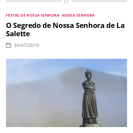
fazer
a
Categorias
FESTAS DE NOSSA SENHORA
NOSSA SENHORA
Consagração
O Segredo de Nossa Senhora de La
à
Salette
Nossa
Senhora?
30/07/2019
Data
de
publicação