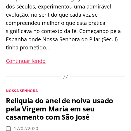
dos séculos, experimentou uma admirável
evolução, no sentido que cada vez se
compreendeu melhor o que esta prática
significava no contexto da fé. Começando pela
Espanha onde Nossa Senhora do Pilar (Sec. I)
tinha prometido…
A
Continuar lendo
Origem
da
Total
Categorias
NOSSA SENHORA
Consagração
Relíquia do anel de noiva usado
a
pela Virgem Maria em seu
Nossa
casamento com São José
Senhora
17/02/2020
Data