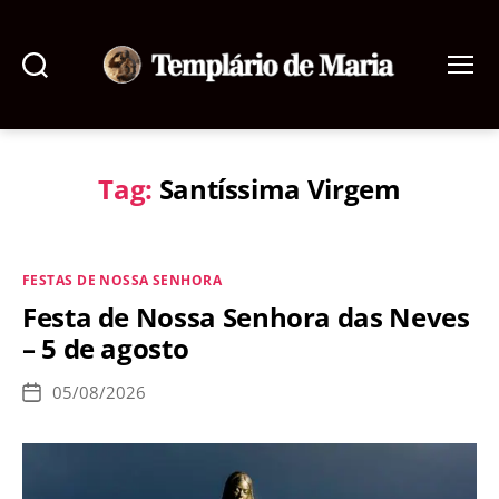
Pesquisar
Menu
Templário
de
Maria
Tag:
Santíssima Virgem
Categorias
FESTAS DE NOSSA SENHORA
Festa de Nossa Senhora das Neves
– 5 de agosto
05/08/2026
Data
de
publicação