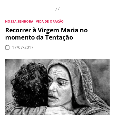
erros
mais
comuns
Categorias
NOSSA SENHORA
VIDA DE ORAÇÃO
sobre
Recorrer à Virgem Maria no
a
momento da Tentação
Total
Consagração
17/07/2017
Data
à
de
publicação
Santíssima
Virgem