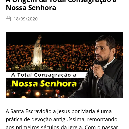
MARIA
Nossa Senhora
SANTÍSSIMA
18/09/2020
Data
de
publicação
A Santa Escravidão a Jesus por Maria é uma
prática de devoção antiguíssima, remontando
aos primeiros séculos da Igreja. Com o passar