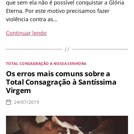
que sem ela não é possível conquistar a Glória
Eterna. Por este motivo precisamos fazer
violência contra as…
Aprenda
Continuar lendo
a
rezar
uma
Categorias
TOTAL CONSAGRAÇÃO A NOSSA SENHORA
poderosa
Os erros mais comuns sobre a
Oração
Total Consagração à Santíssima
pela
Virgem
Pureza
24/07/2019
Data
de
publicação