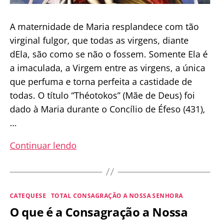
A maternidade de Maria resplandece com tão
virginal fulgor, que todas as virgens, diante
dEla, são como se não o fossem. Somente Ela é
a imaculada, a Virgem entre as virgens, a única
que perfuma e torna perfeita a castidade de
todas. O título “Théotokos” (Mãe de Deus) foi
dado à Maria durante o Concílio de Éfeso (431),
…
Solenidade
Continuar lendo
S
a
n
Categorias
CATEQUESE
TOTAL CONSAGRAÇÃO A NOSSA SENHORA
t
O que é a Consagração a Nossa
a