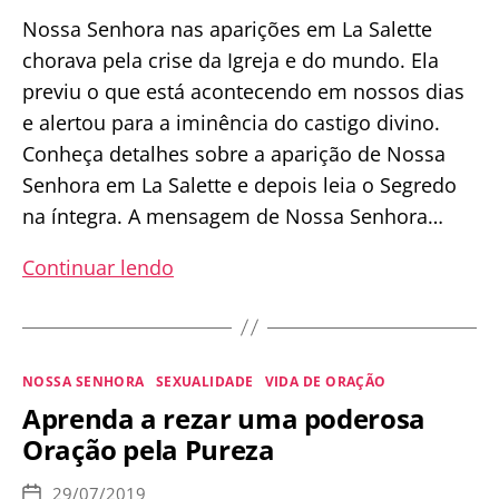
Nossa Senhora nas aparições em La Salette
chorava pela crise da Igreja e do mundo. Ela
previu o que está acontecendo em nossos dias
e alertou para a iminência do castigo divino.
Conheça detalhes sobre a aparição de Nossa
Senhora em La Salette e depois leia o Segredo
na íntegra. A mensagem de Nossa Senhora…
O
Continuar lendo
Segredo
de
Nossa
Categorias
NOSSA SENHORA
SEXUALIDADE
VIDA DE ORAÇÃO
Senhora
Aprenda a rezar uma poderosa
de
Oração pela Pureza
La
Salette
29/07/2019
Data