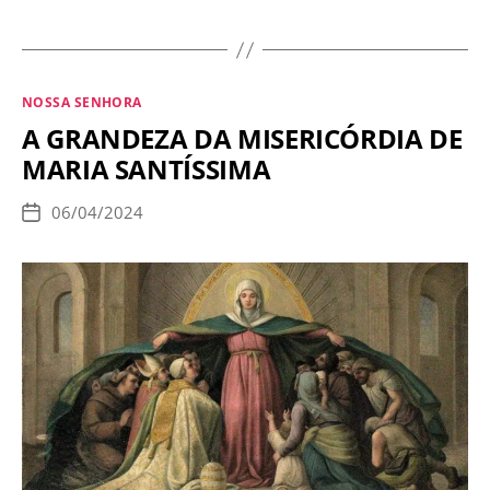
menino
que,
guiado
Categorias
NOSSA SENHORA
pela
A GRANDEZA DA MISERICÓRDIA DE
Virgem,
MARIA SANTÍSSIMA
revelou
ao
06/04/2024
Data
Papa
de
publicação
o
dogma
da
Assunção