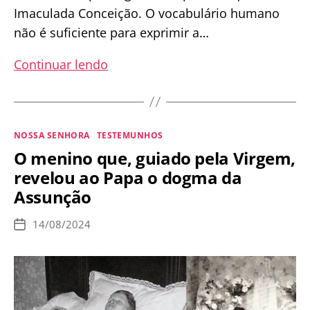
Imaculada Conceição. O vocabulário humano
não é suficiente para exprimir a…
Solenidade
Continuar lendo
da
Imaculada
Conceição
Categorias
NOSSA SENHORA
TESTEMUNHOS
de
O menino que, guiado pela Virgem,
Nossa
revelou ao Papa o dogma da
Senhora
Assunção
–
08
14/08/2024
Data
de
de
publicação
Dezembro