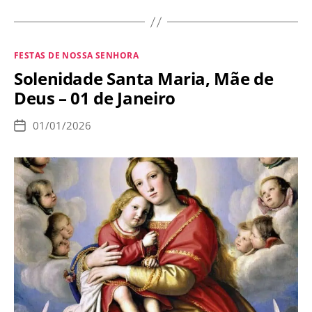
Senhora
Auxiliadora
–
Categorias
FESTAS DE NOSSA SENHORA
24
Solenidade
Santa Maria, Mãe de
de
Deus
– 01 de Janeiro
maio
01/01/2026
Data
de
publicação