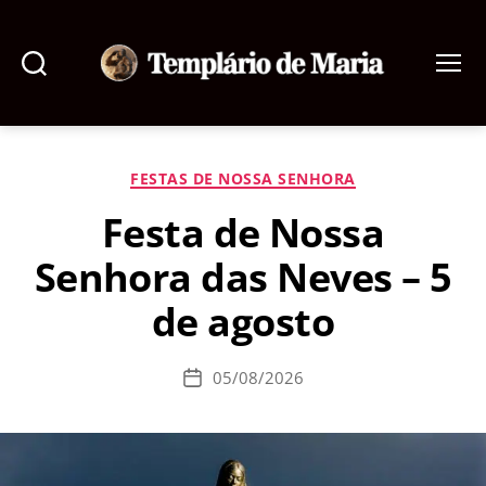
Pesquisar
Menu
Templário
de
Maria
Categorias
FESTAS DE NOSSA SENHORA
Festa de Nossa
Senhora das Neves – 5
de agosto
05/08/2026
Data
de
publicação