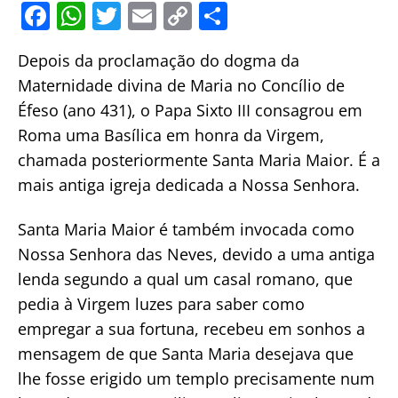
F
W
T
E
C
S
a
h
w
m
o
h
Depois da proclamação do dogma da
c
at
itt
ai
p
ar
Maternidade divina de Maria no Concílio de
e
s
er
l
y
e
Éfeso (ano 431), o Papa Sixto III consagrou em
b
A
Li
Roma uma Basílica em honra da Virgem,
o
p
n
chamada posteriormente Santa Maria Maior. É a
o
p
k
mais antiga igreja dedicada a Nossa Senhora.
k
Santa Maria Maior é também invocada como
Nossa Senhora das Neves, devido a uma antiga
lenda segundo a qual um casal romano, que
pedia à Virgem luzes para saber como
empregar a sua fortuna, recebeu em sonhos a
mensagem de que Santa Maria desejava que
lhe fosse erigido um templo precisamente num