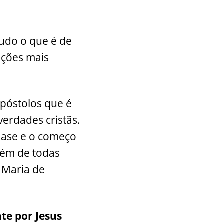
tudo o que é de
ações mais
póstolos que é
verdades cristãs.
 base e o começo
mbém de todas
 Maria de
te por Jesus