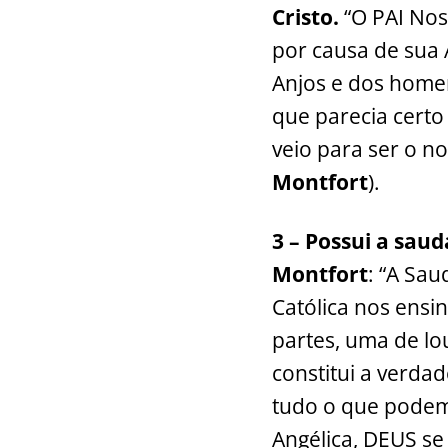
Cristo.
“O PAI Nos
por causa de sua
Anjos e dos homen
que parecia cert
veio para ser o no
Montfort
).
3 – Possui a sau
Montfort
: “A Sau
Católica nos ensin
partes, uma de lo
constitui a verda
tudo o que podem
Angélica, DEUS s