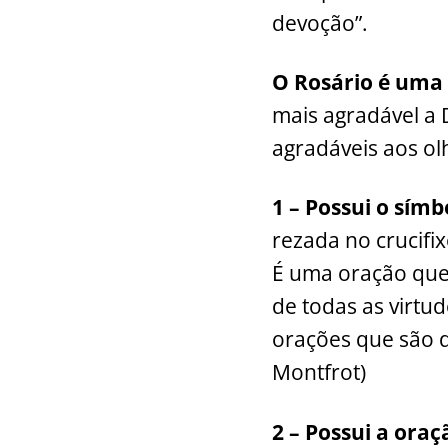
devoção”.
O Rosário é uma 
mais agradável a 
agradáveis aos ol
1 – Possui o sím
rezada no crucifi
É uma oração que 
de todas as virtu
orações que são 
Montfrot)
2 – Possui a ora