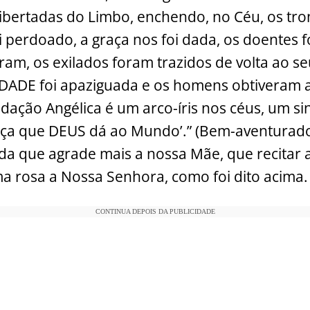
libertadas do Limbo, enchendo, no Céu, os tro
oi perdoado, a graça nos foi dada, os doentes 
am, os exilados foram trazidos de volta ao seu 
ADE foi apaziguada e os homens obtiveram a 
udação Angélica é um arco-íris nos céus, um si
raça que DEUS dá ao Mundo’.” (Bem-aventurad
a que agrade mais a nossa Mãe, que recitar a
 rosa a Nossa Senhora, como foi dito acima.
CONTINUA DEPOIS DA PUBLICIDADE