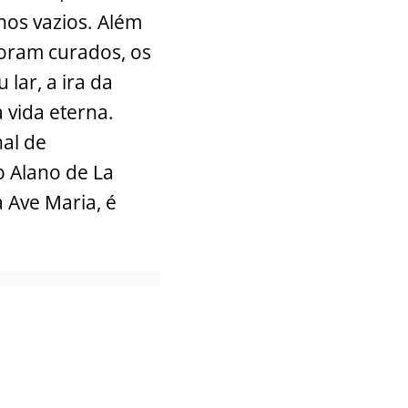
nos vazios. Além
foram curados, os
lar, a ira da
vida eterna.
nal de
o Alano de La
 Ave Maria, é