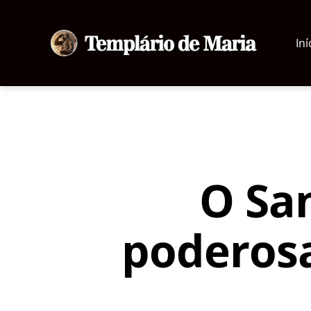
Iní
Templário
de
Maria
O San
poderosa