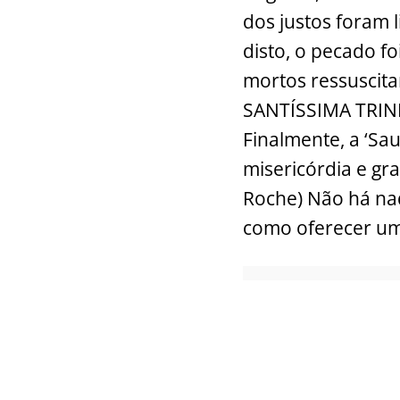
dos justos foram 
disto, o pecado f
mortos ressuscitar
SANTÍSSIMA TRIND
Finalmente, a ‘Sa
misericórdia e g
Roche) Não há nad
como oferecer uma