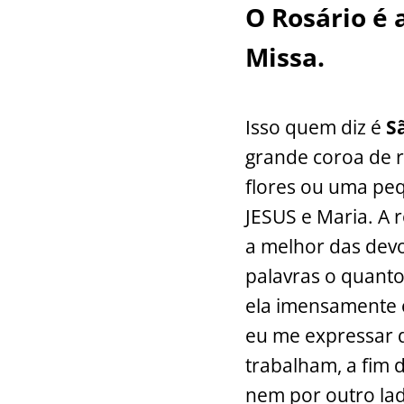
c
at
itt
a
O Rosário é 
e
s
er
l
b
A
Missa
.
o
p
o
p
Isso quem diz é
S
k
grande coroa de 
flores ou uma peq
JESUS e Maria. A r
a melhor das devo
palavras o quant
ela imensamente 
eu me expressar 
trabalham, a fim d
nem por outro lad