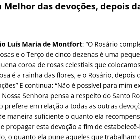
i
p
ar
a Melhor das devoções, depois d
y
e
Li
n
k
ão Luís Maria de Montfort
: “O Rosário compl
rosas e o Terço de cinco dezenas é uma pequ
uena coroa de rosas celestiais que colocamo
osa é a rainha das flores, e o Rosário, depois
ções” E continua: “Não é possível para mim 
o Nossa Senhora pensa a respeito do Santo Ro
o prefere em relação a todas as outras devo
de maneira suficiente o quanto ela recompen
e propagar esta devoção a fim de estabelecê-la
o, o quanto ela pune aqueles que trabalham 