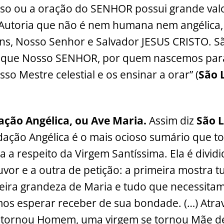
so ou a oração do SENHOR possui grande val
 Autoria que não é nem humana nem angélica,
s, Nosso Senhor e Salvador JESUS CRISTO. Sã
o que Nosso SENHOR, por quem nascemos para 
sso Mestre celestial e os ensinar a orar” (
São 
dação Angélica, ou Ave Maria.
Assim diz
São L
dação Angélica é o mais ocioso sumário que to
a a respeito da Virgem Santíssima. Ela é divi
uvor e a outra de petição: a primeira mostra 
deira grandeza de Maria e tudo que necessitam
os esperar receber de sua bondade. (…) Atra
e tornou Homem, uma virgem se tornou Mãe d