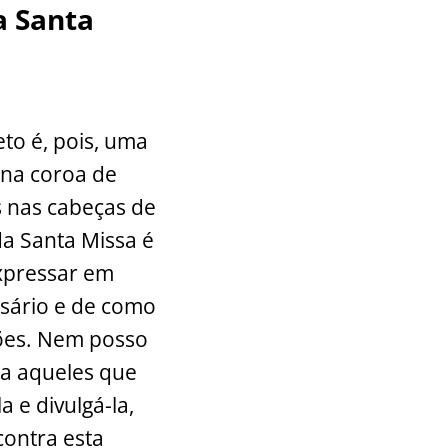
a Santa
eto é, pois, uma
ena coroa de
s nas cabeças de
 da Santa Missa é
expressar em
sário e de como
ções. Nem posso
sa aqueles que
 e divulgá-la,
contra esta