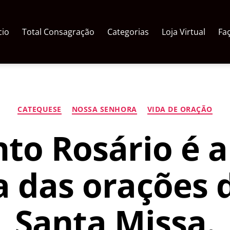
cio
Total Consagração
Categorias
Loja Virtual
Fa
Categorias
CATEQUESE
NOSSA SENHORA
VIDA DE ORAÇÃO
to Rosário é 
 das orações 
Santa Missa.