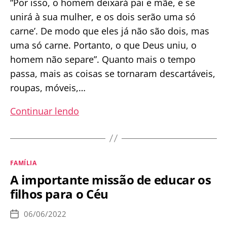
“Por isso, o homem deixará pai e mãe, e se
unirá à sua mulher, e os dois serão uma só
carne’. De modo que eles já não são dois, mas
uma só carne. Portanto, o que Deus uniu, o
homem não separe”. Quanto mais o tempo
passa, mais as coisas se tornaram descartáveis,
roupas, móveis,…
Casamentos
Continuar lendo
inválidos,
nulidade,
divórcio
Categorias
FAMÍLIA
e
A importante missão de educar os
segunda
filhos para o Céu
união
06/06/2022
Data
de