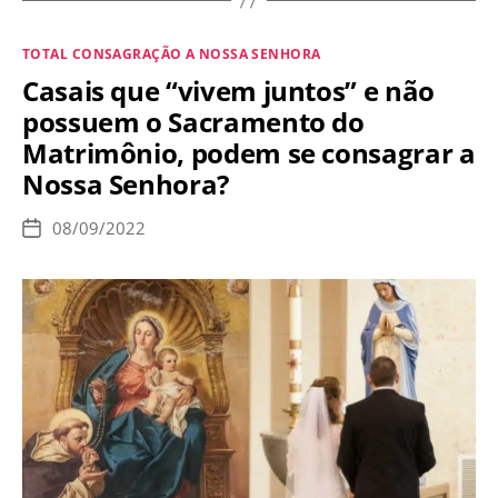
deve
a
Categorias
TOTAL CONSAGRAÇÃO A NOSSA SENHORA
esposa
Casais que “vivem juntos” e não
estar
possuem o Sacramento do
sujeita
Matrimônio, podem se consagrar a
ao
Nossa Senhora?
marido?
08/09/2022
Data
de
publicação