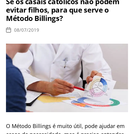
Se os casais católicos não podem
ao
evitar filhos, para que serve o
oficiar
Método Billings?
falso
casamento
08/07/2019
Data
religioso
de
publicação
entre
homem
e
transexual
O Método Billings é muito útil, pode ajudar em