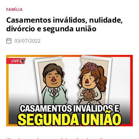
juntos”
Categorias
FAMÍLIA
e
Casamentos inválidos, nulidade,
não
divórcio e segunda união
possuem
o
03/07/2022
Data
Sacramento
de
publicação
do
Matrimônio,
podem
se
consagrar
a
Nossa
Senhora?