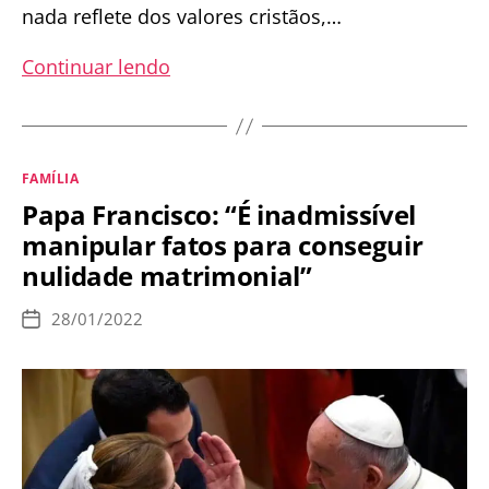
nada reflete dos valores cristãos,…
A
Continuar lendo
importante
missão
de
Categorias
FAMÍLIA
educar
Papa Francisco: “É inadmissível
os
manipular fatos para conseguir
filhos
nulidade matrimonial”
para
o
28/01/2022
Data
Céu
de
publicação