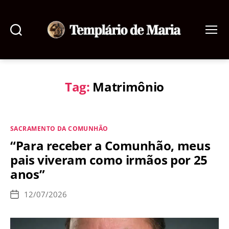
Pesquisar
Menu
Templário
de
Maria
Tag:
Matrimônio
Categorias
SACRAMENTO DA COMUNHÃO
“Para receber a Comunhão, meus
pais viveram como irmãos por 25
anos”
12/07/2026
Data
de
publicação