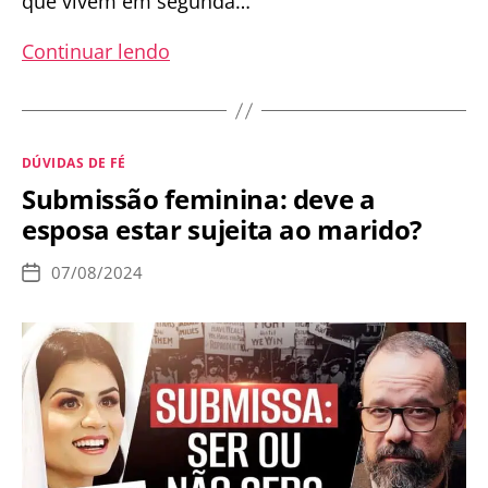
que vivem em segunda…
“Para
Continuar lendo
receber
a
Comunhão,
Categorias
DÚVIDAS DE FÉ
meus
Submissão feminina: deve a
pais
esposa estar sujeita ao marido?
viveram
como
07/08/2024
Data
irmãos
de
publicação
por
25
anos”