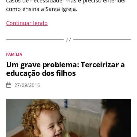
casos de necessidade, mas é preciso entender
como ensina a Santa Igreja.
Se
Continuar lendo
os
casais
católicos
Categorias
FAMÍLIA
não
Um grave problema: Terceirizar a
podem
educação dos filhos
evitar
filhos,
27/09/2016
Data
para
de
publicação
que
serve
o
Método
Billings?