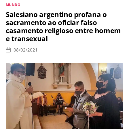
Categorias
MUNDO
podem
Salesiano argentino profana o
receber
sacramento ao oficiar falso
o
casamento religioso entre homem
Sacramento
e transexual
da
Comunhão?
08/02/2021
Data
de
publicação