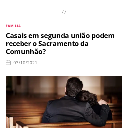
Francisco:
“É
inadmissível
Categorias
FAMÍLIA
manipular
Casais em segunda união podem
fatos
receber o Sacramento da
para
Comunhão?
conseguir
nulidade
03/10/2021
Data
matrimonial”
de
publicação