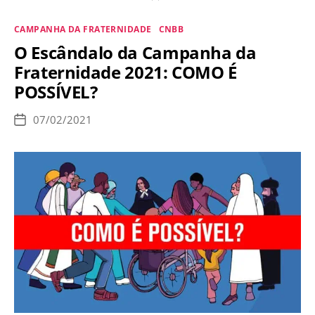
comenta
Categorias
CAMPANHA DA FRATERNIDADE
CNBB
Campanha
O Escândalo da Campanha da
da
Fraternidade 2021: COMO É
Fraternidade:
POSSÍVEL?
Não
percam
07/02/2021
Data
tempo
de
publicação
com
a
Teologia
da
Libertação