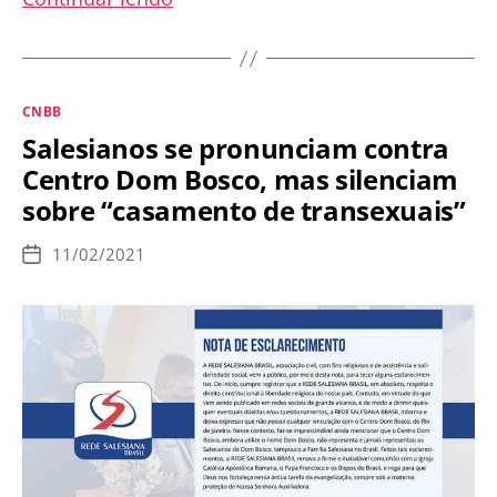
promovem
abaixo-
assinado
Categorias
CNBB
contra
Salesianos se pronunciam contra
Campanha
Centro Dom Bosco, mas silenciam
da
sobre “casamento de transexuais”
Fraternidade
11/02/2021
Data
de
publicação