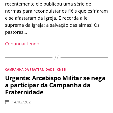
recentemente ele publicou uma série de
normas para reconquistar os fiéis que esfriaram
e se afastaram da Igreja. E recorda a lei
suprema da Igreja: a salvação das almas! Os
pastores…
Dom
Continuar lendo
Rifan
condena
Campanha
Categorias
CAMPANHA DA FRATERNIDADE
CNBB
da
Urgente: Arcebispo Militar se nega
Fraternidade
a participar da Campanha da
e
Fraternidade
estabelece
normas
14/02/2021
Data
para
de