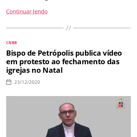
Bispo
Continuar lendo
de
Formosa
denuncia
Categorias
CNBB
a
Bispo de Petrópolis publica vídeo
submissão
em protesto ao fechamento das
da
igrejas no Natal
Igreja
às
23/12/2020
Data
autoridades
de
publicação
e
a
Nova
Ordem
Mundial