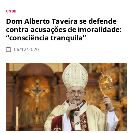
publica
Categorias
CNBB
vídeo
Dom Alberto Taveira se defende
em
contra acusações de imoralidade:
protesto
“consciência tranquila”
ao
fechamento
06/12/2020
Data
das
de
publicação
igrejas
no
Natal