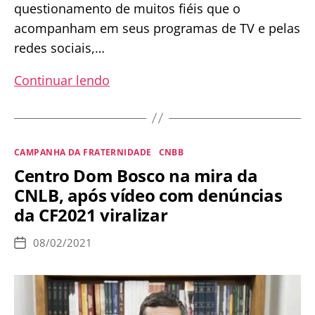
questionamento de muitos fiéis que o
acompanham em seus programas de TV e pelas
redes sociais,…
Prof.
Continuar lendo
Felipe
Aquino
responde
Categorias
CAMPANHA DA FRATERNIDADE
CNBB
fiéis
Centro Dom Bosco na mira da
sobre
CNLB, após vídeo com denúncias
a
da CF2021 viralizar
Campanha
da
08/02/2021
Data
Fraternidade
de
publicação
2021