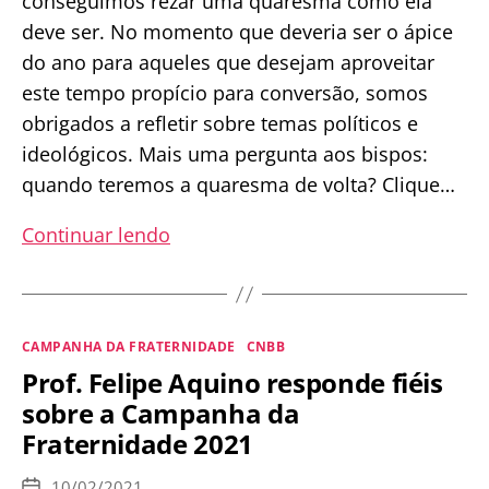
conseguimos rezar uma quaresma como ela
deve ser. No momento que deveria ser o ápice
do ano para aqueles que desejam aproveitar
este tempo propício para conversão, somos
obrigados a refletir sobre temas políticos e
ideológicos. Mais uma pergunta aos bispos:
quando teremos a quaresma de volta? Clique…
Escárnio
Continuar lendo
contra
os
Católicos:
Categorias
CAMPANHA DA FRATERNIDADE
CNBB
Campanha
Prof. Felipe Aquino responde fiéis
da
sobre a Campanha da
Fraternidade
Fraternidade 2021
2021
10/02/2021
Data