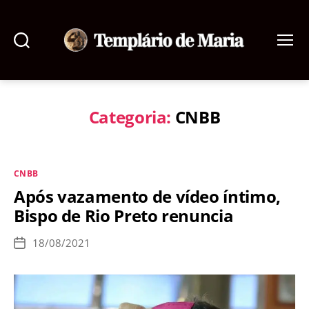
Pesquisar
Menu
Templário
de
Maria
Categoria:
CNBB
Categorias
CNBB
Após vazamento de vídeo íntimo,
Bispo de Rio Preto renuncia
18/08/2021
Data
de
publicação