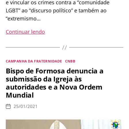
e vincular os crimes contra a “comunidade
LGBT” ao “discurso político” e também ao
“extremismo…
LGBTQI+
Continuar lendo
no
texto-
base
Categorias
CAMPANHA DA FRATERNIDADE
CNBB
da
Bispo de Formosa denuncia a
Campanha
submissão da Igreja às
da
autoridades e a Nova Ordem
Fraternidade
Mundial
2021?
Assista
25/01/2021
Data
a
de
publicação
denúncia.