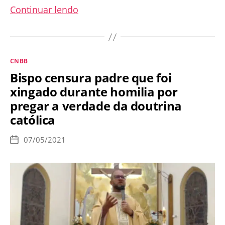
Após
Continuar lendo
vazamento
de
vídeo
Categorias
CNBB
íntimo,
Bispo censura padre que foi
Bispo
xingado durante homilia por
de
pregar a verdade da doutrina
Rio
católica
Preto
renuncia
07/05/2021
Data
de
publicação