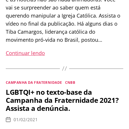
vai se surpreender ao saber quem está
querendo manipular a Igreja Católica. Assista o
vídeo no final da publicação. Há alguns dias o
Tiba Camargos, liderança católica do
movimento pró-vida no Brasil, postou…
Quem
Continuar lendo
está
por
trás
Categorias
CAMPANHA DA FRATERNIDADE
CNBB
da
LGBTQI+ no texto-base da
Campanha
Campanha da Fraternidade 2021?
da
Assista a denúncia.
Fraternidade?
01/02/2021
Data
de