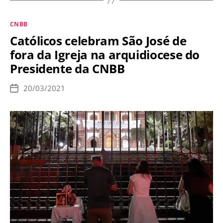
padre
que
Categorias
CNBB
foi
Católicos celebram São José de
xingado
fora da Igreja na arquidiocese do
durante
Presidente da CNBB
homilia
por
20/03/2021
Data
pregar
de
publicação
a
verdade
da
doutrina
católica