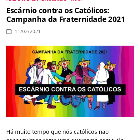
Centro
Escárnio contra os Católicos:
Dom
Campanha da Fraternidade 2021
Bosco,
mas
11/02/2021
Data
silenciam
de
publicação
sobre
“casamento
de
transexuais”
Há muito tempo que nós católicos não