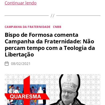
Centro
Continuar lendo
Dom
Bosco
na
Categorias
CAMPANHA DA FRATERNIDADE
CNBB
mira
Bispo de Formosa comenta
da
Campanha da Fraternidade: Não
CNLB,
percam tempo com a Teologia da
após
Libertação
vídeo
com
08/02/2021
Data
denúncias
de
publicação
da
CF2021
viralizar