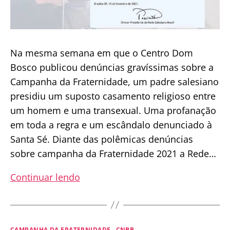
Na mesma semana em que o Centro Dom
Bosco publicou denúncias gravíssimas sobre a
Campanha da Fraternidade, um padre salesiano
presidiu um suposto casamento religioso entre
um homem e uma transexual. Uma profanação
em toda a regra e um escândalo denunciado à
Santa Sé. Diante das polêmicas denúncias
sobre campanha da Fraternidade 2021 a Rede…
Salesianos
Continuar lendo
se
pronunciam
contra
Categorias
CAMPANHA DA FRATERNIDADE
CNBB