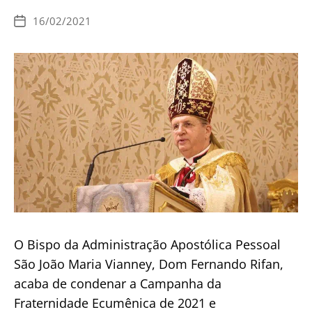
“é
16/02/2021
Data
o
de
publicação
primeiro
responsável
pela
tragédia
que
vivemos”
O Bispo da Administração Apostólica Pessoal
São João Maria Vianney, Dom Fernando Rifan,
acaba de condenar a Campanha da
Fraternidade Ecumênica de 2021 e