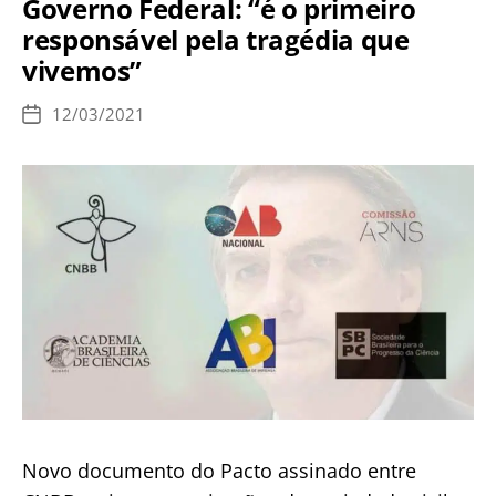
Governo Federal: “é o primeiro
da
responsável pela tragédia que
Igreja
vivemos”
na
arquidiocese
12/03/2021
Data
do
de
publicação
Presidente
da
CNBB
Novo documento do Pacto assinado entre