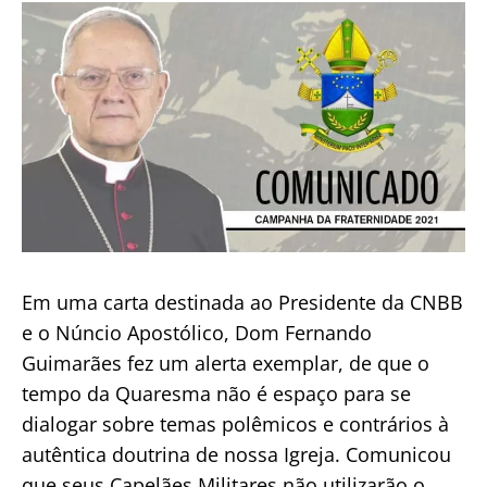
publicação
recuperar
o
povo
no
tempo
da
Pandemia
Em uma carta destinada ao Presidente da CNBB
e o Núncio Apostólico, Dom Fernando
Guimarães fez um alerta exemplar, de que o
tempo da Quaresma não é espaço para se
dialogar sobre temas polêmicos e contrários à
autêntica doutrina de nossa Igreja. Comunicou
que seus Capelães Militares não utilizarão o