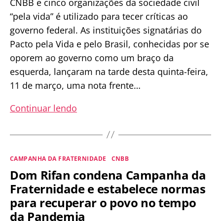
CNBB e cinco organizações da sociedade civil
“pela vida” é utilizado para tecer críticas ao
governo federal. As instituições signatárias do
Pacto pela Vida e pelo Brasil, conhecidas por se
oporem ao governo como um braço da
esquerda, lançaram na tarde desta quinta-feira,
11 de março, uma nota frente…
CNBB
Continuar lendo
assina
nota
em
Categorias
CAMPANHA DA FRATERNIDADE
CNBB
que
Dom Rifan condena Campanha da
ataca
Fraternidade e estabelece normas
o
para recuperar o povo no tempo
Governo
da Pandemia
Federal: