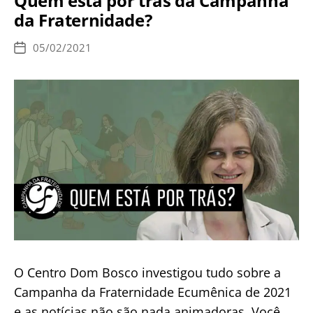
Quem está por trás da Campanha
Fraternidade
da Fraternidade?
2021:
COMO
05/02/2021
Data
É
de
publicação
POSSÍVEL?
O Centro Dom Bosco investigou tudo sobre a
Campanha da Fraternidade Ecumênica de 2021
e as notícias não são nada animadoras. Você