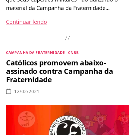
material da Campanha da Fraternidade…
Urgente:
Continuar lendo
Arcebispo
Militar
se
Categorias
CAMPANHA DA FRATERNIDADE
CNBB
nega
Católicos promovem abaixo-
a
assinado contra Campanha da
participar
Fraternidade
da
Campanha
12/02/2021
Data
da
de
publicação
Fraternidade