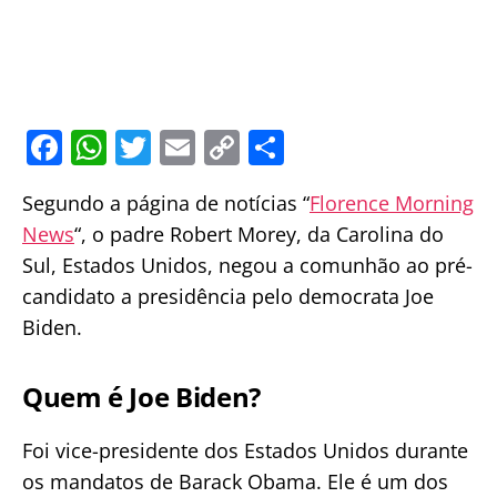
F
W
T
E
C
S
a
h
w
m
o
h
Segundo a página de notícias “
Florence Morning
c
at
itt
ai
p
ar
News
“, o padre Robert Morey, da Carolina do
e
s
er
l
y
e
Sul, Estados Unidos, negou a comunhão ao pré-
b
A
Li
candidato a presidência pelo democrata Joe
o
p
n
Biden.
o
p
k
k
Quem é Joe Biden?
Foi vice-presidente dos Estados Unidos durante
os mandatos de Barack Obama. Ele é um dos