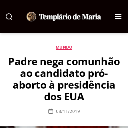
Pesquisar
Menu
Templário
de
Maria
Categorias
MUNDO
Padre nega comunhão
ao candidato pró-
aborto à presidência
dos EUA
08/11/2019
Data
de
publicação