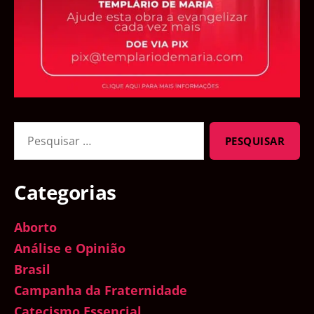
Pesquisar
por:
Categorias
Aborto
Análise e Opinião
Brasil
Campanha da Fraternidade
Catecismo Essencial