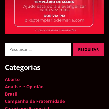
Pesquisar
por:
Categorias
Aborto
Análise e Opinião
Brasil
Campanha da Fraternidade
Catecismo Essencial