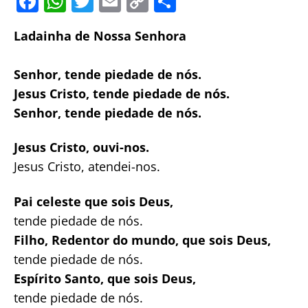
F
W
T
E
C
S
a
h
w
m
o
h
Ladainha de Nossa Senhora
c
at
itt
ai
p
ar
e
s
er
l
y
e
Senhor, tende piedade de nós.
b
A
Li
Jesus Cristo, tende piedade de nós.
o
p
n
Senhor, tende piedade de nós.
o
p
k
Jesus Cristo, ouvi-nos.
k
Jesus Cristo, atendei-nos.
Pai celeste que sois Deus,
tende piedade de nós.
Filho, Redentor do mundo, que sois Deus,
tende piedade de nós.
Espírito Santo, que sois Deus,
tende piedade de nós.