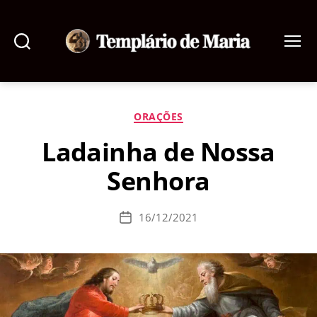
Pesquisar
Menu
Templário
de
Maria
Categorias
ORAÇÕES
Ladainha de Nossa
Senhora
16/12/2021
Data
de
publicação