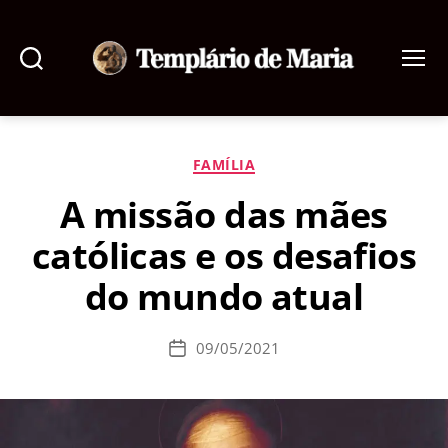
Pesquisar
Menu
Templário
de
Maria
Categorias
FAMÍLIA
A missão das mães
católicas e os desafios
do mundo atual
09/05/2021
Data
de
publicação