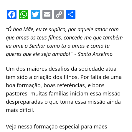
F
W
T
E
C
S
a
h
w
m
o
h
“Ó boa Mãe, eu te suplico, por aquele amor com
c
at
itt
ai
p
ar
que amas os teus filhos, concede-me que também
e
s
er
l
y
e
eu ame o Senhor como tu o amas e como tu
b
A
Li
queres que ele seja amado!” ~ Santo Anselmo
o
p
n
o
p
k
Um dos maiores desafios da sociedade atual
tem sido a criação dos filhos. Por falta de uma
k
boa formação, boas referências, e bons
pastores, muitas famílias iniciam essa missão
despreparadas o que torna essa missão ainda
mais difícil.
Veja nessa formação especial para mães