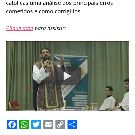
católicas uma análise dos principais erros
cometidos e como corrigi-los.
Clique aqui
para assistir
:
F
W
T
E
C
S
a
h
w
m
o
h