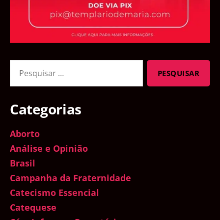
Pesquisar
por:
Categorias
Aborto
Análise e Opinião
Brasil
Campanha da Fraternidade
Catecismo Essencial
Catequese