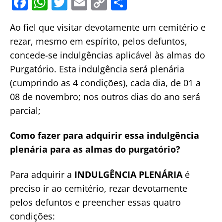
F
W
T
E
C
S
a
h
w
m
o
h
Ao fiel que visitar devotamente um cemitério e
c
at
itt
ai
p
ar
rezar, mesmo em espírito, pelos defuntos,
e
s
er
l
y
e
concede-se indulgências aplicável às almas do
b
A
Li
Purgatório. Esta indulgência será plenária
o
p
n
(cumprindo as 4 condições), cada dia, de 01 a
o
p
k
08 de novembro; nos outros dias do ano será
k
parcial;
Como fazer para adquirir essa indulgência
plenária para as almas do purgatório?
Para adquirir a
INDULGÊNCIA PLENÁRIA
é
preciso ir ao cemitério, rezar devotamente
pelos defuntos e preencher essas quatro
condições: