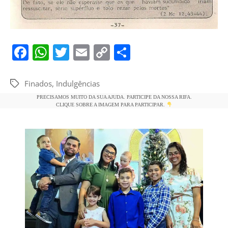
F
W
T
E
C
S
a
h
w
m
o
h
c
at
itt
ai
p
ar
Finados
,
Indulgências
Tags
e
s
er
l
y
e
PRECISAMOS MUITO DA SUA AJUDA. PARTICIPE DA NOSSA RIFA.
CLIQUE SOBRE A IMAGEM PARA PARTICIPAR.
b
A
Li
o
p
n
o
p
k
k