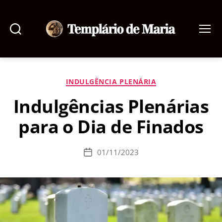
Pesquisar
Menu
Templário
de
Maria
Categorias
INDULGÊNCIA PLENÁRIA
Indulgências Plenárias
para o Dia de Finados
01/11/2023
Data
de
publicação