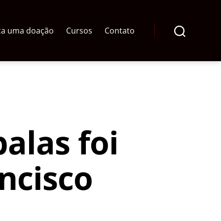
ça uma doação
Cursos
Contato
Pesquisar
alas foi
ncisco