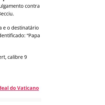
julgamento contra
Becciu.
 e o destinatário
dentificado: “Papa
rt, calibre 9
eal do Vaticano