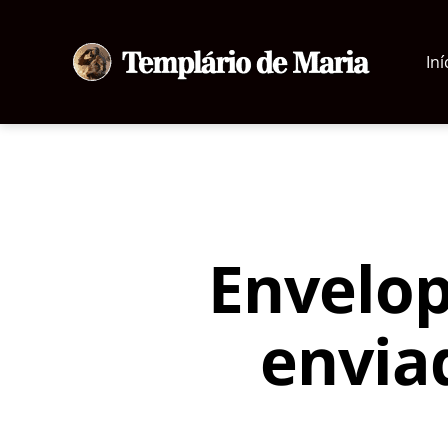
Iní
Templário
de
Maria
Envelop
envia