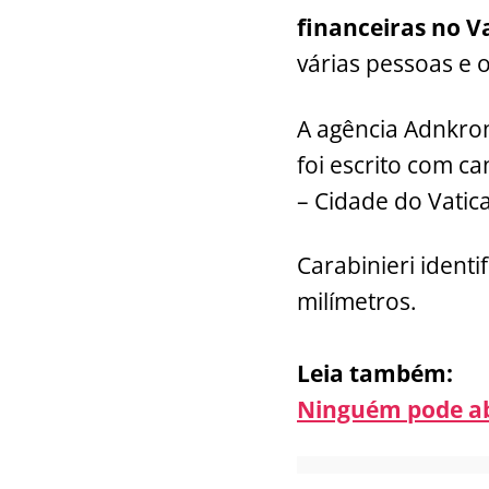
financeiras no V
várias pessoas e 
A agência Adnkron
foi escrito com c
– Cidade do Vatic
Carabinieri identi
milímetros.
Leia também:
Ninguém pode ab