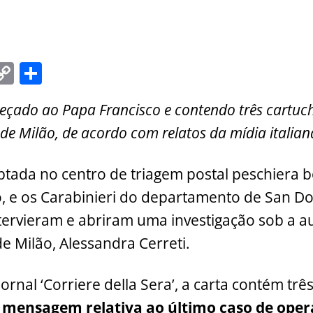
C
S
m
o
h
çado ao Papa Francisco e contendo três cartuc
i
p
ar
de Milão, de acordo com relatos da mídia italian
y
e
Li
ceptada no centro de triagem postal peschiera
n
o, e os Carabinieri do departamento de San D
k
ervieram e abriram uma investigação sob a a
 Milão, Alessandra Cerreti.
rnal ‘Corriere della Sera’, a carta contém três
mensagem relativa ao último caso de oper