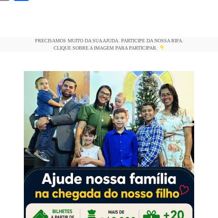
m
o
h
i
p
ar
y
e
PRECISAMOS MUITO DA SUA AJUDA. PARTICIPE DA NOSSA RIFA.
Li
CLIQUE SOBRE A IMAGEM PARA PARTICIPAR.
n
k