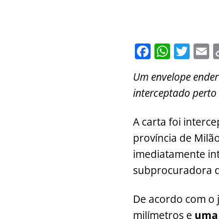
F
W
T
E
a
h
w
Um envelope endere
c
at
itt
a
interceptado perto 
e
s
er
l
b
A
A carta foi inter
o
p
província de Milã
o
p
imediatamente int
k
subprocuradora de
De acordo com o jo
milímetros e
uma 