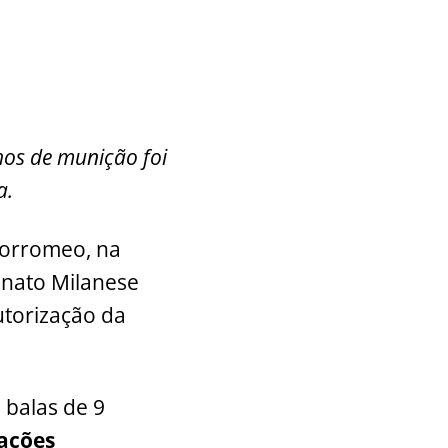
hos de munição foi
a.
 borromeo, na
onato Milanese
utorização da
 balas de 9
ações