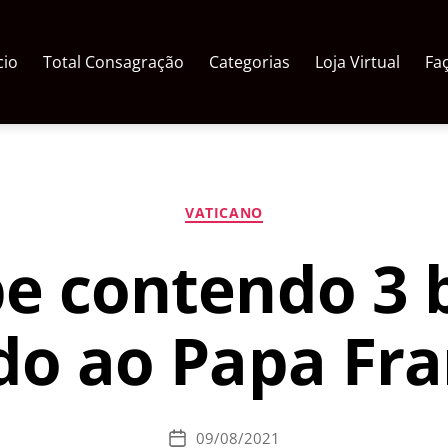
cio
Total Consagração
Categorias
Loja Virtual
Fa
Categorias
VATICANO
e contendo 3 b
do ao Papa Fra
09/08/2021
Data