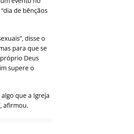
m um evento no
 “dia de bênçãos
xuais”, disse o
 mas para que se
 próprio Deus
sim supere o
algo que a Igreja
, afirmou.