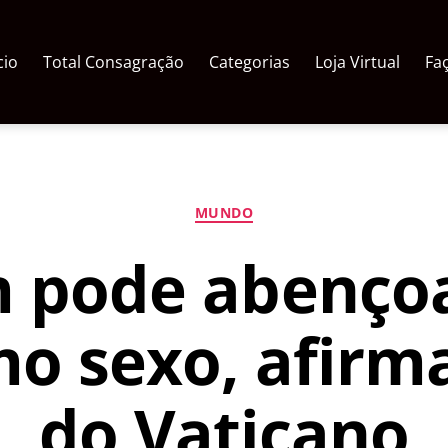
cio
Total Consagração
Categorias
Loja Virtual
Fa
Categorias
MUNDO
 pode abençoa
o sexo, afirma
do Vaticano