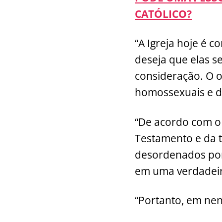
CATÓLICO?
“A Igreja hoje é 
deseja que elas s
consideração. O o
homossexuais e da
“De acordo com o 
Testamento e da t
desordenados por
em uma verdadeir
“Portanto, em ne