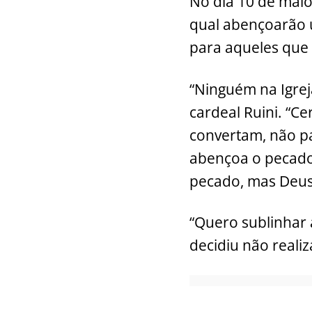
No dia 10 de maio
qual abençoarão u
para aqueles que
“Ninguém na Igrej
cardeal Ruini. “
convertam, não p
abençoa o pecador
pecado, mas Deus
“Quero sublinhar 
decidiu não realiz