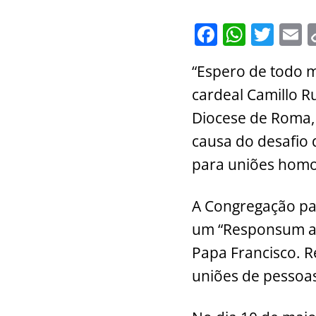
F
W
T
E
a
h
w
“Espero de todo m
c
at
itt
a
cardeal Camillo Rui
e
s
er
l
Diocese de Roma, 
b
A
causa do desafio 
o
p
para uniões homo
o
p
k
A Congregação par
um “Responsum ad
Papa Francisco. R
uniões de pessoa