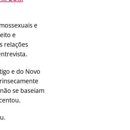
homossexuais e
eito e
s relações
ntrevista.
tigo e do Novo
ntrinsecamente
 não se baseiam
centou.
u.