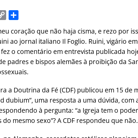
C
S
m
o
h
eu coração que não haja cisma, e rezo por isso
i
p
ar
ni ao jornal italiano Il Foglio. Ruini, vigário e
y
e
fez o comentário em entrevista publicada hoje
Li
de padres e bispos alemães à proibição da Sa
n
ssexuais.
k
a a Doutrina da Fé (CDF) publicou em 15 de 
 dubium”, uma resposta a uma dúvida, com 
espondendo à pergunta: “a Igreja tem o pode
s do mesmo sexo”? A CDF respondeu que não.