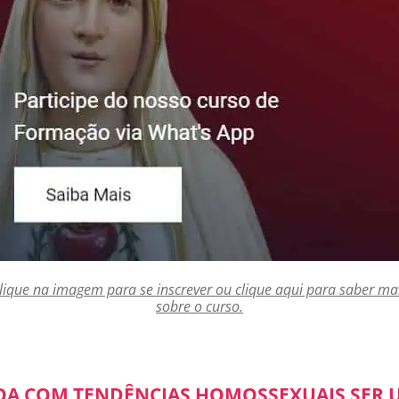
lique na imagem para se inscrever ou clique aqui para saber ma
sobre o curso.
OA COM TENDÊNCIAS HOMOSSEXUAIS SER