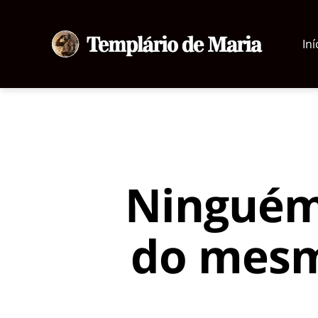
Iní
Templário
de
Maria
Ninguém
do mesm