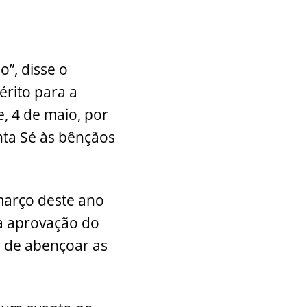
”, disse o
mérito para a
, 4 de maio, por
nta Sé às bênçãos
março deste ano
a aprovação do
r de abençoar as