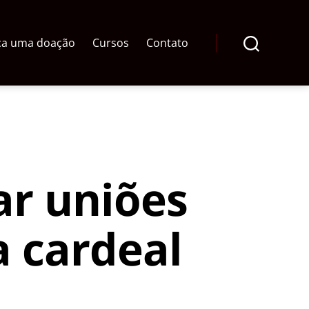
ça uma doação
Cursos
Contato
Pesquisar
r uniões
 cardeal