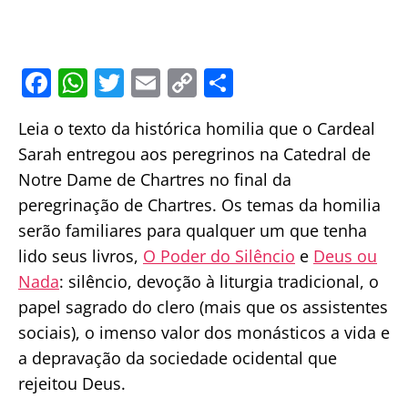
F
W
T
E
C
S
a
h
w
m
o
h
Leia o texto da histórica homilia que o Cardeal
c
at
itt
ai
p
ar
Sarah entregou aos peregrinos na Catedral de
e
s
er
l
y
e
Notre Dame de Chartres no final da
b
A
Li
peregrinação de Chartres. Os temas da homilia
o
p
n
serão familiares para qualquer um que tenha
o
p
k
lido seus livros,
O Poder do Silêncio
e
Deus ou
k
Nada
: silêncio, devoção à liturgia tradicional, o
papel sagrado do clero (mais que os assistentes
sociais), o imenso valor dos monásticos a vida e
a depravação da sociedade ocidental que
rejeitou Deus.