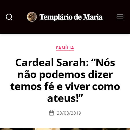
Pesquisar
Menu
Templário
de
Maria
Categorias
FAMÍLIA
Cardeal Sarah: “Nós
não podemos dizer
temos fé e viver como
ateus!”
20/08/2019
Data
de
publicação