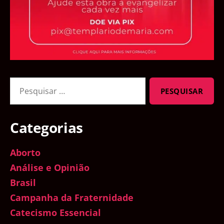
Pesquisar
por:
Categorias
Aborto
Análise e Opinião
Brasil
Campanha da Fraternidade
Catecismo Essencial