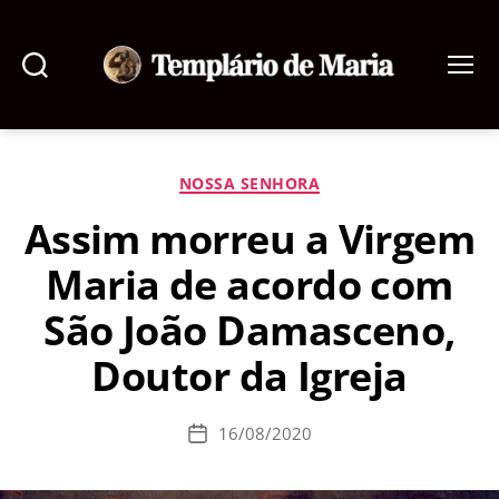
Pesquisar
Menu
Templário
de
Maria
Categorias
NOSSA SENHORA
Assim morreu a Virgem
Maria de acordo com
São João Damasceno,
Doutor da Igreja
16/08/2020
Data
de
publicação