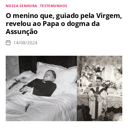
de
Categorias
NOSSA SENHORA
TESTEMUNHOS
Nossa
O menino que, guiado pela Virgem,
Senhora
revelou ao Papa o dogma da
–
Assunção
15
de
14/08/2024
Data
agosto
de
publicação