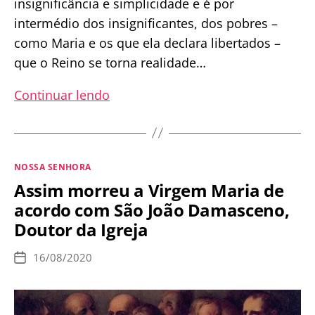
insignificância e simplicidade e é por
intermédio dos insignificantes, dos pobres –
como Maria e os que ela declara libertados –
que o Reino se torna realidade…
Conheça
Continuar lendo
os
Dogmas
de
Categorias
NOSSA SENHORA
Nossa
Assim morreu a Virgem Maria de
Senhora
acordo com São João Damasceno,
Doutor da Igreja
16/08/2020
Data
de
publicação