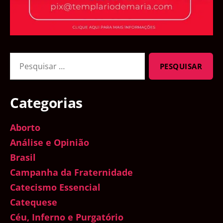
Pesquisar
por:
Categorias
Aborto
Análise e Opinião
Brasil
Campanha da Fraternidade
Catecismo Essencial
Catequese
Céu, Inferno e Purgatório