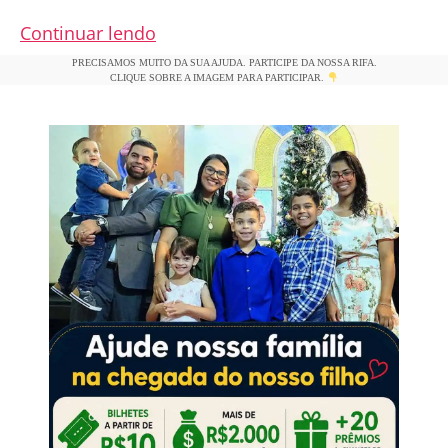
Assim
Continuar lendo
morreu
PRECISAMOS MUITO DA SUA AJUDA. PARTICIPE DA NOSSA RIFA.
CLIQUE SOBRE A IMAGEM PARA PARTICIPAR.
a
Virgem
Maria
de
acordo
com
São
João
Damasceno,
Doutor
da
Igreja