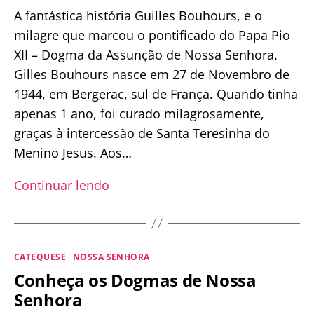
A fantástica história Guilles Bouhours, e o
milagre que marcou o pontificado do Papa Pio
XII – Dogma da Assunção de Nossa Senhora.
Gilles Bouhours nasce em 27 de Novembro de
1944, em Bergerac, sul de França. Quando tinha
apenas 1 ano, foi curado milagrosamente,
graças à intercessão de Santa Teresinha do
Menino Jesus. Aos…
O
Continuar lendo
menino
que,
guiado
Categorias
CATEQUESE
NOSSA SENHORA
pela
Conheça os Dogmas de Nossa
Virgem,
Senhora
revelou