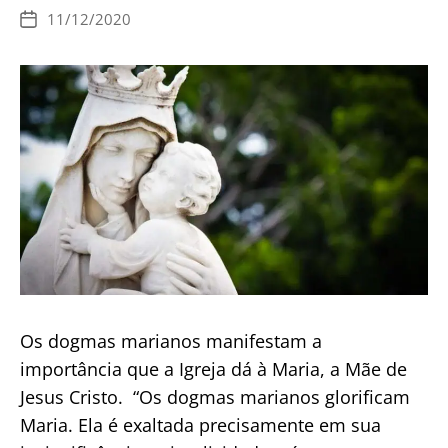
ao
11/12/2020
Data
Papa
de
publicação
o
dogma
da
Assunção
Os dogmas marianos manifestam a
importância que a Igreja dá à Maria, a Mãe de
Jesus Cristo. “Os dogmas marianos glorificam
Maria. Ela é exaltada precisamente em sua