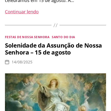
celebramos em 15 de agosto. A…
Qual
Continuar lendo
é
a
diferença
Categorias
FESTAS DE NOSSA SENHORA
SANTO DO DIA
entre
Solenidade da Assunção de Nossa
a
Senhora – 15 de agosto
Ascensão
de
14/08/2025
Data
Jesus
de
publicação
e
a
Assunção
de
Maria?