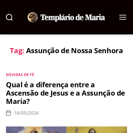
Pesquisar
Menu
Templário
de
Maria
Tag:
Assunção de Nossa Senhora
Categorias
DÚVIDAS DE FÉ
Qual é a diferença entre a
Ascensão de Jesus e a Assunção de
Maria?
16/05/2026
Data
de
publicação