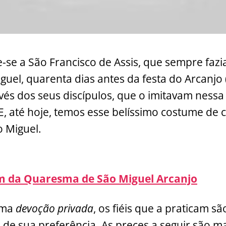
-se a São Francisco de Assis, que sempre fazi
iguel, quarenta dias antes da festa do Arcanjo
avés dos seus discípulos, que o imitavam ness
E, até hoje, temos esse belíssimo costume de 
o Miguel.
m da Quaresma de São Miguel Arcanjo
uma
devoção privada
, os fiéis que a praticam sã
 de sua preferência. As preces a seguir são m