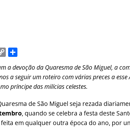
C
S
m
o
h
cam a devoção da Quaresma de São Miguel, a com
i
p
ar
mos a seguir um roteiro com várias preces a esse
y
e
mo príncipe das milícias celestes.
Li
n
Quaresma de São Miguel seja rezada diariame
k
etembro
, quando se celebra a festa deste Sant
feita em qualquer outra época do ano, por u