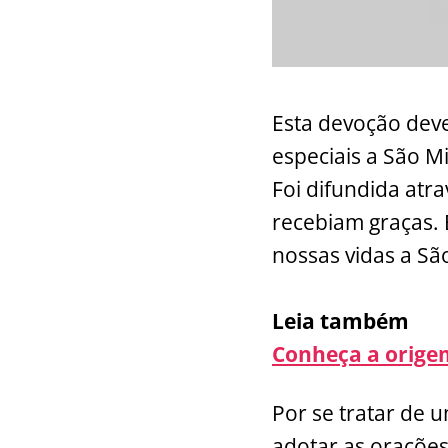
Esta devoção deve
especiais a São M
Foi difundida atr
recebiam graças. 
nossas vidas a Sã
Leia também
Conheça a orige
Por se tratar de 
adotar as orações