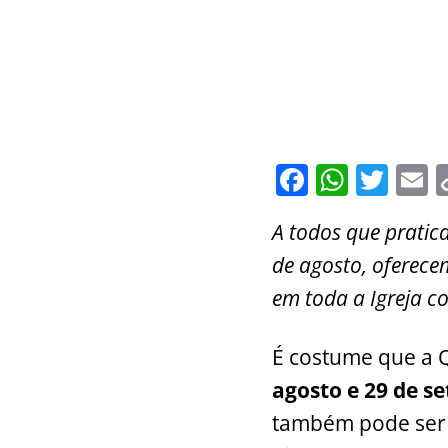
F
W
T
E
a
h
w
A todos que prati
c
at
itt
a
de agosto, oferece
e
s
er
l
em toda a Igreja co
b
A
o
p
É costume que a 
o
p
agosto e 29 de s
k
também pode ser 