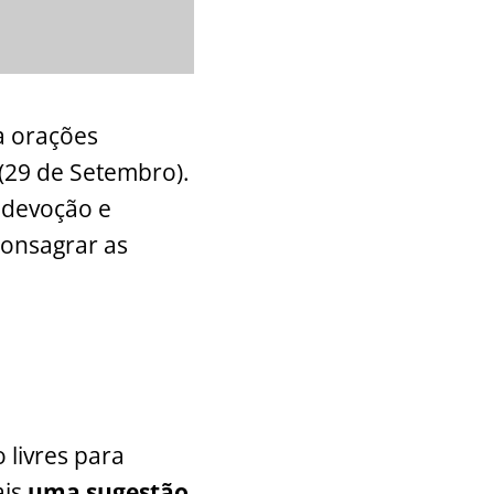
a orações
 (29 de Setembro).
a devoção e
consagrar as
o livres para
ais
uma sugestão