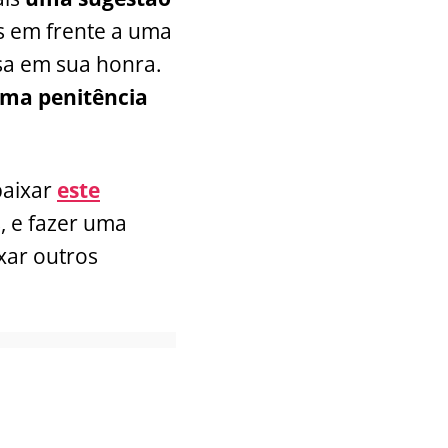
s em frente a uma
sa em sua honra.
uma penitência
baixar
este
, e fazer uma
ixar outros