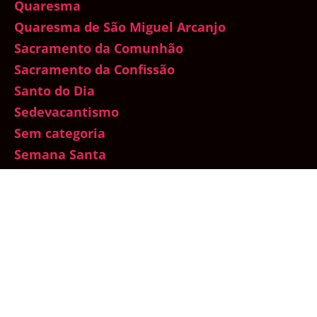
Quaresma
Quaresma de São Miguel Arcanjo
Sacramento da Comunhão
Sacramento da Confissão
Santo do Dia
Sedevacantismo
Sem categoria
Semana Santa
Sexualidade
Sínodo da Amazônia
Testemunhos
Total Consagração a Nossa Senhora
Traditionis Custodes
Um mês com Maria
Vaticano