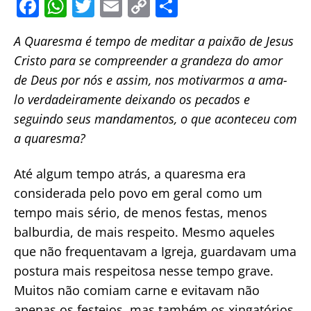
F
W
T
E
C
S
a
h
w
m
o
h
A Quaresma é tempo de meditar a paixão de Jesus
c
at
itt
ai
p
ar
Cristo para se compreender a grandeza do amor
e
s
er
l
y
e
de Deus por nós e assim, nos motivarmos a ama-
b
A
Li
lo verdadeiramente deixando os pecados e
o
p
n
seguindo seus mandamentos, o que aconteceu com
o
p
k
a quaresma?
k
Até algum tempo atrás, a quaresma era
considerada pelo povo em geral como um
tempo mais sério, de menos festas, menos
balburdia, de mais respeito. Mesmo aqueles
que não frequentavam a Igreja, guardavam uma
postura mais respeitosa nesse tempo grave.
Muitos não comiam carne e evitavam não
apenas os festejos, mas também os xingatórios,