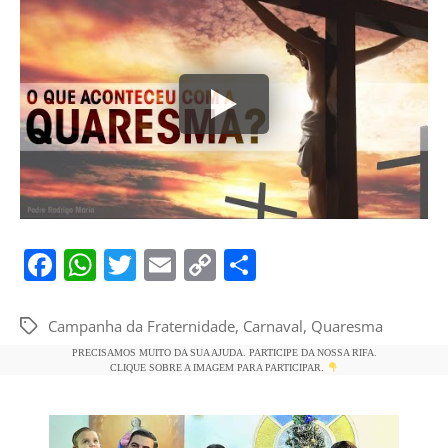
F
W
T
E
C
S
a
h
w
m
o
h
c
at
itt
ai
p
ar
Campanha da Fraternidade
,
Carnaval
,
Quaresma
Tags
e
s
er
l
y
e
PRECISAMOS MUITO DA SUA AJUDA. PARTICIPE DA NOSSA RIFA.
CLIQUE SOBRE A IMAGEM PARA PARTICIPAR.
b
A
Li
o
p
n