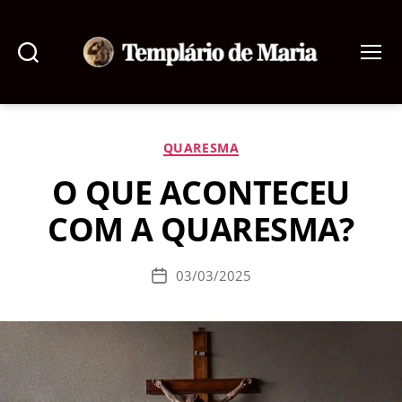
Pesquisar
Menu
Templário
de
Maria
Categorias
QUARESMA
O QUE ACONTECEU
COM A QUARESMA?
03/03/2025
Data
de
publicação