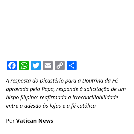
F
W
T
E
C
S
a
h
w
m
o
h
A resposta do Dicastério para a Doutrina da Fé,
c
at
itt
ai
p
ar
aprovada pelo Papa, responde à solicitação de um
e
s
er
l
y
e
bispo filipino: reafirmada a irreconciliabilidade
b
A
Li
entre a adesão às lojas e a fé católica
o
p
n
o
p
k
Por
Vatican News
k