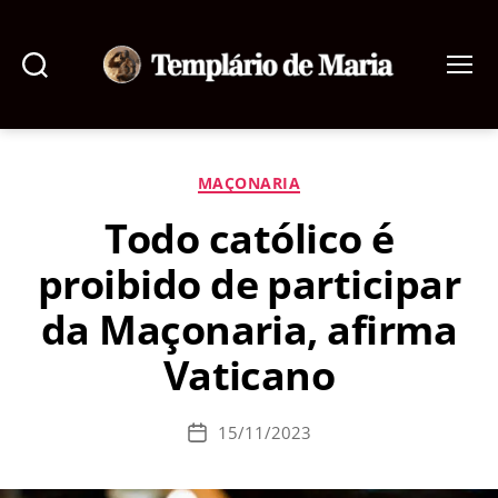
Pesquisar
Menu
Templário
de
Maria
Categorias
MAÇONARIA
Todo católico é
proibido de participar
da Maçonaria, afirma
Vaticano
15/11/2023
Data
de
publicação