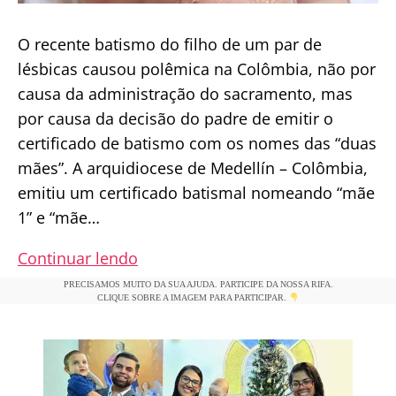
O recente batismo do filho de um par de
lésbicas causou polêmica na Colômbia, não por
causa da administração do sacramento, mas
por causa da decisão do padre de emitir o
certificado de batismo com os nomes das “duas
mães”. A arquidiocese de Medellín – Colômbia,
emitiu um certificado batismal nomeando “mãe
1” e “mãe…
GRAVE:
Continuar lendo
Arquidiocese
PRECISAMOS MUITO DA SUA AJUDA. PARTICIPE DA NOSSA RIFA.
CLIQUE SOBRE A IMAGEM PARA PARTICIPAR.
emite
certidão
de
batismo