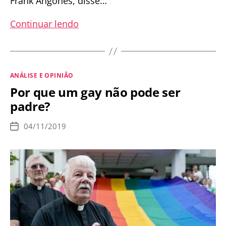
Frank Angones, disse…
Disney
Continuar lendo
introduz
“pais
homossexuais”
Categorias
ANÁLISE E OPINIÃO
no
Por que um gay não pode ser
desenho
padre?
infantil
Ducktales
04/11/2019
Data
e
de
publicação
recebe
críticas