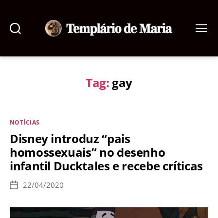
Pesquisar
Menu
Templário
de
Maria
Tag:
gay
Categorias
NOTÍCIAS
Disney introduz “pais
homossexuais” no desenho
infantil Ducktales e recebe críticas
22/04/2020
Data
de
publicação