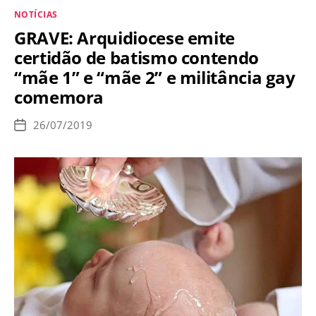
gay
Categorias
NOTÍCIAS
não
GRAVE: Arquidiocese emite
pode
certidão de batismo contendo
ser
“mãe 1” e “mãe 2” e militância gay
padre?
comemora
26/07/2019
Data
de
publicação