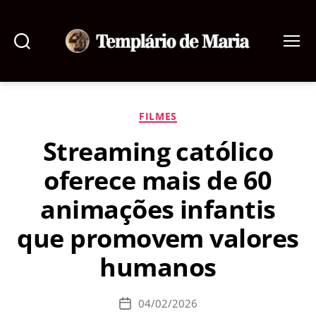
Pesquisar
Menu
Templário
de
Maria
Categorias
FILMES
Streaming católico
oferece mais de 60
animações infantis
que promovem valores
humanos
04/02/2026
Data