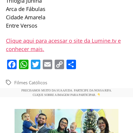
Trilogia Junina
Arca de Fábulas
Cidade Amarela
Entre Versos
Clique aqui para acessar o site da Lumine.tv e
conhecer mais.
F
W
T
E
C
S
a
h
w
m
o
h
c
at
itt
ai
p
ar
Filmes Católicos
Tags
e
s
er
l
y
e
PRECISAMOS MUITO DA SUA AJUDA. PARTICIPE DA NOSSA RIFA.
CLIQUE SOBRE A IMAGEM PARA PARTICIPAR.
b
A
Li
o
p
n
o
p
k
k