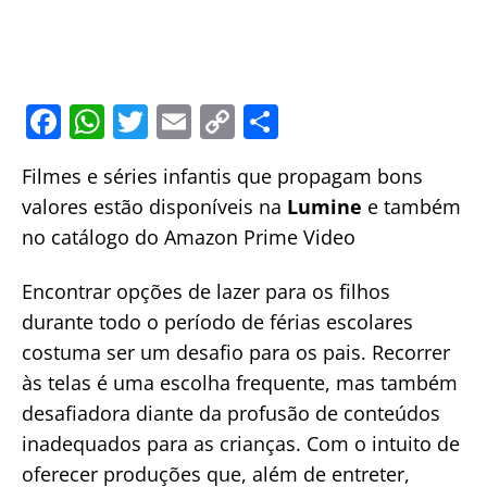
F
W
T
E
C
S
a
h
w
m
o
h
Filmes e séries infantis que propagam bons
c
at
itt
ai
p
ar
valores estão disponíveis na
Lumine
e também
e
s
er
l
y
e
no catálogo do Amazon Prime Video
b
A
Li
o
p
n
Encontrar opções de lazer para os filhos
o
p
k
durante todo o período de férias escolares
costuma ser um desafio para os pais. Recorrer
k
às telas é uma escolha frequente, mas também
desafiadora diante da profusão de conteúdos
inadequados para as crianças. Com o intuito de
oferecer produções que, além de entreter,