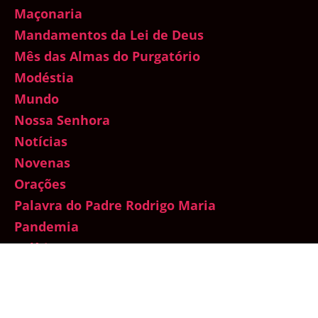
Maçonaria
Mandamentos da Lei de Deus
Mês das Almas do Purgatório
Modéstia
Mundo
Nossa Senhora
Notícias
Novenas
Orações
Palavra do Padre Rodrigo Maria
Pandemia
Política
Protestantismo
Quaresma
Quaresma de São Miguel Arcanjo