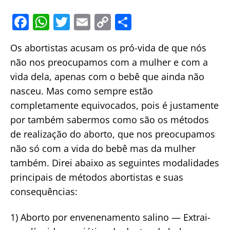
F
W
T
E
C
S
a
h
w
m
o
h
Os abortistas acusam os pró-vida de que nós
c
at
itt
ai
p
ar
não nos preocupamos com a mulher e com a
e
s
er
l
y
e
vida dela, apenas com o bebê que ainda não
b
A
Li
nasceu. Mas como sempre estão
o
p
n
completamente equivocados, pois é justamente
o
p
k
por também sabermos como são os métodos
k
de realização do aborto, que nos preocupamos
não só com a vida do bebê mas da mulher
também. Direi abaixo as seguintes mo
dalidades
principais de métodos abortistas e suas
consequências:
1) Aborto por envenenamento salino — Extrai-