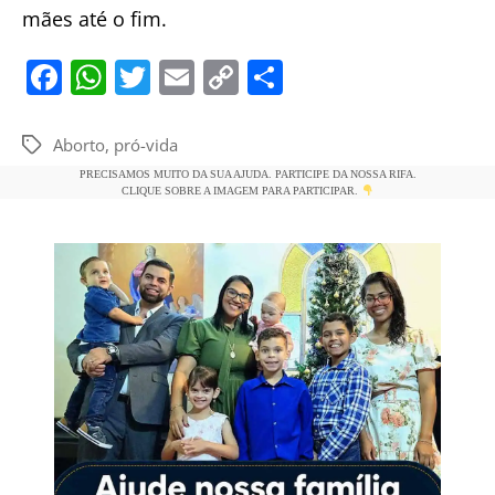
mães até o fim.
F
W
T
E
C
S
a
h
w
m
o
h
c
at
itt
ai
p
ar
Aborto
,
pró-vida
Tags
e
s
er
l
y
e
PRECISAMOS MUITO DA SUA AJUDA. PARTICIPE DA NOSSA RIFA.
CLIQUE SOBRE A IMAGEM PARA PARTICIPAR.
b
A
Li
o
p
n
o
p
k
k