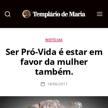
Pesquisar
Menu
Templário
de
Maria
Categorias
NOTÍCIAS
Ser Pró-Vida é estar em
favor da mulher
também.
18/06/2017
Data
de
publicação