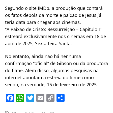
Segundo o site IMDb, a produção que contará
os fatos depois da morte e paixão de Jesus já
teria data para chegar aos cinemas.
“A Paixão de Cristo: Ressurreição – Capítulo I”
estreará exclusivamente nos cinemas em 18 de
abril de 2025, Sexta-feira Santa.
No entanto, ainda não há nenhuma
confirmação “oficial” de Gibson ou da produtora
do filme. Além disso, algumas pesquisas na
internet apontam a estreia do filme como
sendo, na verdade, 15 de fevereiro de 2025.
F
W
T
E
C
S
a
h
w
m
o
h