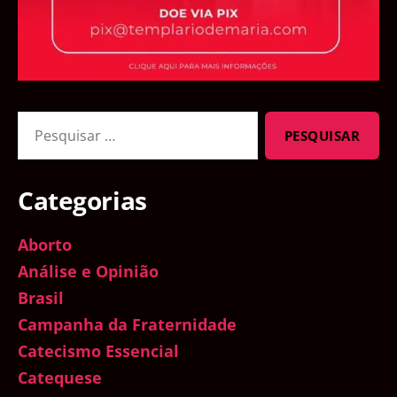
Pesquisar
por:
Categorias
Aborto
Análise e Opinião
Brasil
Campanha da Fraternidade
Catecismo Essencial
Catequese