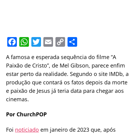
F
W
T
E
C
S
a
h
w
m
o
h
A famosa e esperada sequência do filme “A
c
at
itt
ai
p
ar
Paixão de Cristo”, de Mel Gibson, parece enfim
e
s
er
l
y
e
estar perto da realidade. Segundo o site IMDb, a
b
A
Li
produção que contará os fatos depois da morte
o
p
n
e paixão de Jesus já teria data para chegar aos
o
p
k
cinemas.
k
Por ChurchPOP
Foi
noticiado
em janeiro de 2023 que, após