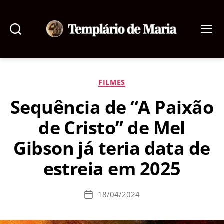
Pesquisar
Menu
Templário
de
Maria
Categorias
FILMES
Sequência de “A Paixão
de Cristo” de Mel
Gibson já teria data de
estreia em 2025
18/04/2024
Data
de
publicação