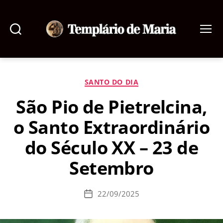
Pesquisar
Menu
Templário
de
Maria
Categorias
SANTO DO DIA
São Pio de Pietrelcina,
o Santo Extraordinário
do Século XX – 23 de
Setembro
22/09/2025
Data
de
publicação