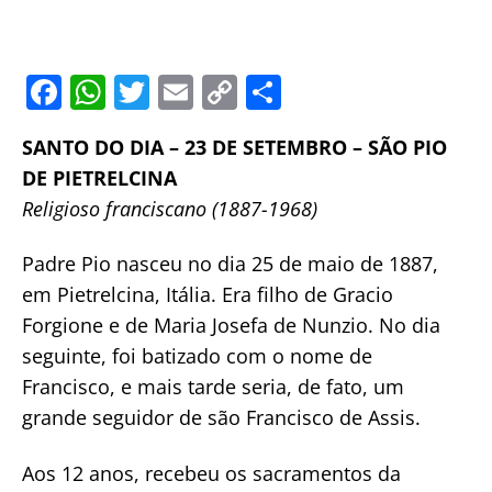
F
W
T
E
C
S
a
h
w
m
o
h
SANTO DO DIA – 23 DE SETEMBRO – SÃO PIO
c
at
itt
ai
p
ar
DE PIETRELCINA
e
s
er
l
y
e
Religioso franciscano (1887-1968)
b
A
Li
o
p
n
Padre Pio nasceu no dia 25 de maio de 1887,
o
p
k
em Pietrelcina, Itália. Era filho de Gracio
Forgione e de Maria Josefa de Nunzio. No dia
k
seguinte, foi batizado com o nome de
Francisco, e mais tarde seria, de fato, um
grande seguidor de são Francisco de Assis.
Aos 12 anos, recebeu os sacramentos da