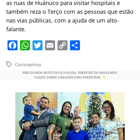
as ruas de Huánuco para visitar hospitais e
também reza o Terço com as pessoas que estão
nas vias públicas, com a ajuda de um alto-
falante.
F
W
T
E
C
S
a
h
w
m
o
h
c
at
itt
ai
p
ar
Coronavírus
Tags
e
s
er
l
y
e
PRECISAMOS MUITO DA SUA AJUDA. PARTICIPE DA NOSSA RIFA.
CLIQUE SOBRE A IMAGEM PARA PARTICIPAR.
b
A
Li
o
p
n
o
p
k
k