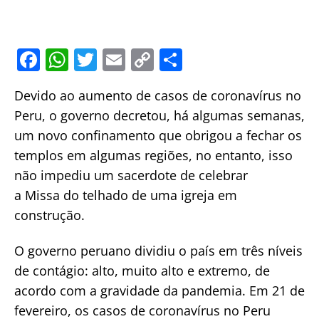
F
W
T
E
C
S
a
h
w
m
o
h
Devido ao aumento de casos de coronavírus no
c
at
itt
ai
p
ar
Peru, o governo decretou, há algumas semanas,
e
s
er
l
y
e
um novo confinamento que obrigou a fechar os
b
A
Li
templos em algumas regiões, no entanto, isso
o
p
n
não impediu um sacerdote de celebrar
o
p
k
a Missa do telhado de uma igreja em
k
construção.
O governo peruano dividiu o país em três níveis
de contágio: alto, muito alto e extremo, de
acordo com a gravidade da pandemia. Em 21 de
fevereiro, os casos de coronavírus no Peru