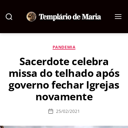
Pesquisar
Menu
Templário
de
Maria
Categorias
PANDEMIA
Sacerdote celebra
missa do telhado após
governo fechar Igrejas
novamente
25/02/2021
Data
de
publicação