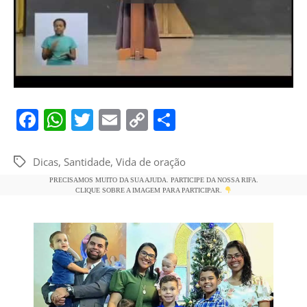
F
W
T
E
C
S
a
h
w
m
o
h
c
at
itt
ai
p
ar
Dicas
,
Santidade
,
Vida de oração
Tags
e
s
er
l
y
e
PRECISAMOS MUITO DA SUA AJUDA. PARTICIPE DA NOSSA RIFA.
CLIQUE SOBRE A IMAGEM PARA PARTICIPAR.
b
A
Li
o
p
n
o
p
k
k