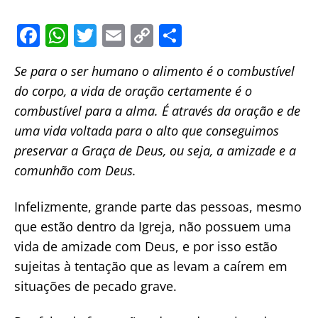
F
W
T
E
C
S
a
h
w
m
o
h
Se para o ser humano o alimento é o combustível
c
at
itt
ai
p
ar
do corpo, a
vida de oração
certamente é o
e
s
er
l
y
e
combustível para a alma. É através da oração e de
b
A
Li
uma vida voltada para o alto que conseguimos
o
p
n
preservar a Graça de Deus, ou seja, a amizade e a
o
p
k
comunhão com Deus.
k
Infelizmente, grande parte das pessoas, mesmo
que estão dentro da Igreja, não possuem uma
vida de amizade com Deus, e por isso estão
sujeitas à tentação que as levam a caírem em
situações de pecado grave.