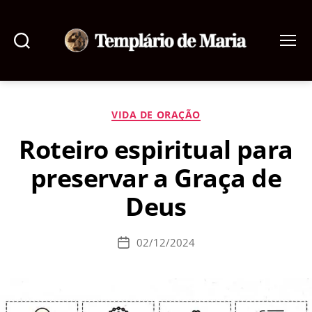
Pesquisar
Menu
Templário
de
Maria
Categorias
VIDA DE ORAÇÃO
Roteiro espiritual para
preservar a Graça de
Deus
02/12/2024
Data
de
publicação