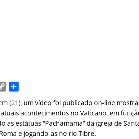
C
S
m
o
h
 (21), um vídeo foi publicado on-line mostr
i
p
ar
 atuais acontecimentos no Vaticano, em funçã
y
e
o as estátuas “Pachamama” da igreja de Sant
Li
oma e jogando-as no rio Tibre.
n