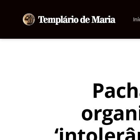
Iní
Templário
de
Maria
Pach
organ
‘intolerâ