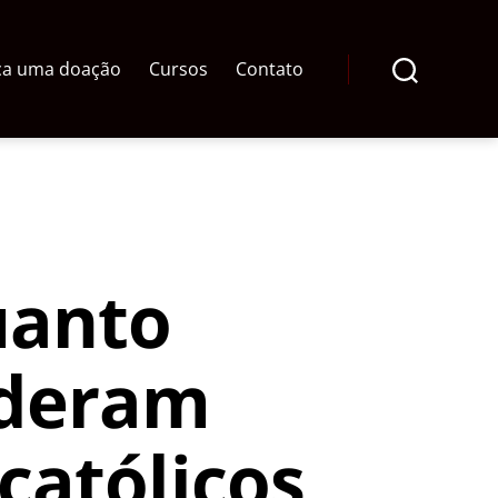
ça uma doação
Cursos
Contato
Pesquisar
uanto
ideram
 católicos