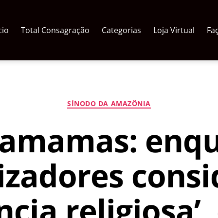
cio
Total Consagração
Categorias
Loja Virtual
Fa
Categorias
SÍNODO DA AMAZÔNIA
amamas: enq
izadores cons
ncia religiosa’,