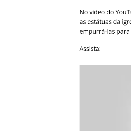
o
p
No vídeo do YouT
k
as estátuas da igr
empurrá-las para 
Assista: