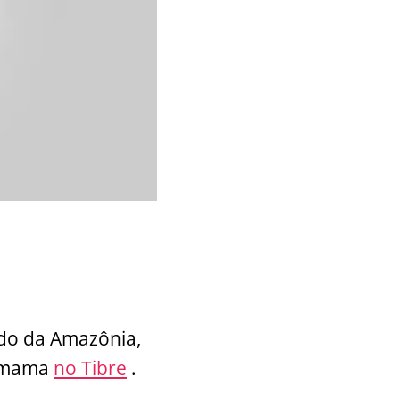
odo da Amazônia,
hamama
no Tibre
.