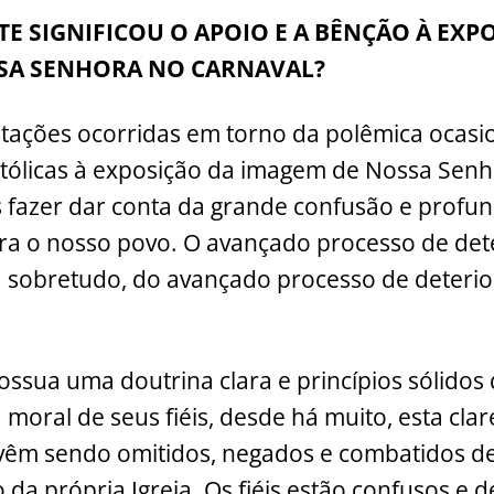
m
o
h
E SIGNIFICOU O APOIO E A BÊNÇÃO À EXP
i
p
ar
SA SENHORA NO CARNAVAL?
y
e
Li
stações ocorridas em torno da polêmica ocasi
n
tólicas à exposição da imagem de Nossa Senh
k
 fazer dar conta da grande confusão e profu
ra o nosso povo. O avançado processo de det
a sobretudo, do avançado processo de deterio
ossua uma doutrina clara e princípios sólido
moral de seus fiéis, desde há muito, esta clar
 vêm sendo omitidos, negados e combatidos d
 da própria Igreja. Os fiéis estão confusos e 