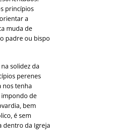
s princípios
orientar a
ica muda de
do padre ou bispo
na solidez da
cípios perenes
a nos tenha
se impondo de
ovardia, bem
lico, é sem
a dentro da Igreja