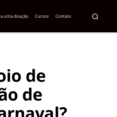
ça uma doação
Cursos
Contato
Pesquisar
oio de
ção de
Carnaval?