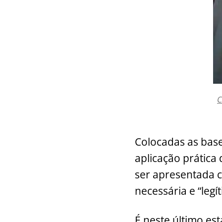
C
Colocadas as base
aplicação prática
ser apresentada 
necessária e “leg
É neste último est