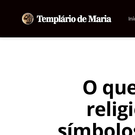
Iní
Templário
de
Maria
O que
relig
símbolos