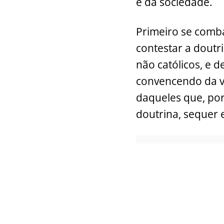
e da sociedade.
Primeiro se comba
contestar a doutri
não católicos, e d
convencendo da v
daqueles que, po
doutrina, sequer 