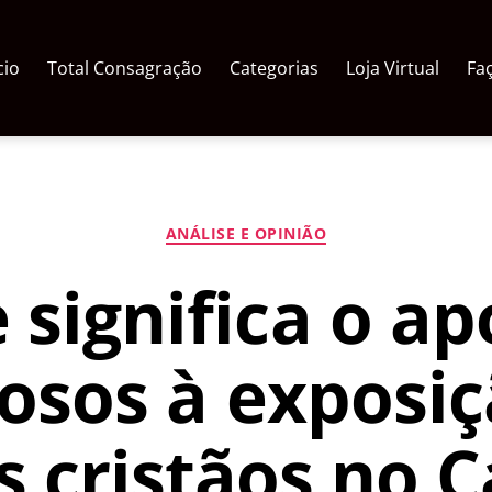
cio
Total Consagração
Categorias
Loja Virtual
Fa
Categorias
ANÁLISE E OPINIÃO
 significa o ap
iosos à exposi
 cristãos no 