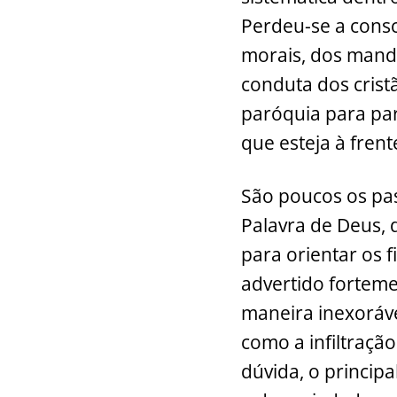
Perdeu-se a consc
morais, dos manda
conduta dos crist
paróquia para par
que esteja à frent
São poucos os pa
Palavra de Deus, 
para orientar os f
advertido forteme
maneira inexoráve
como a infiltração
dúvida, o principa