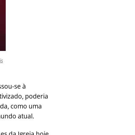
is
ssou-se à
ivizado, poderia
inda, como uma
mundo atual.
es da Igreja hoje,