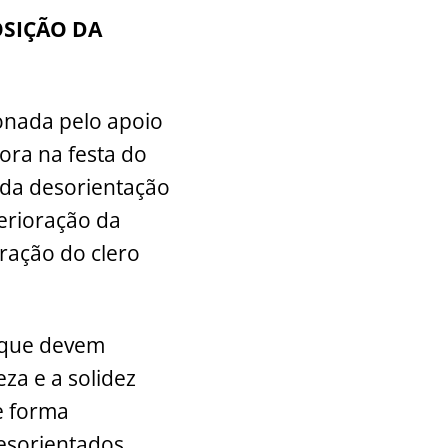
OSIÇÃO DA
onada pelo apoio
ora na festa do
nda desorientação
erioração da
ração do clero
s que devem
eza e a solidez
e forma
desorientados.