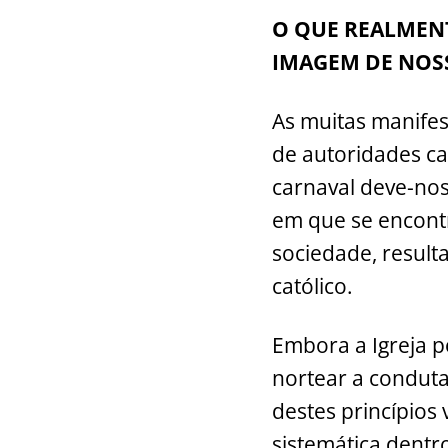
a
h
w
O QUE REALMENT
c
at
itt
a
IMAGEM DE NOS
e
s
er
l
b
A
As muitas manife
o
p
de autoridades ca
o
p
carnaval deve-nos
k
em que se encont
sociedade, result
católico.
Embora a Igreja p
nortear a conduta 
destes princípios
sistemática dentro