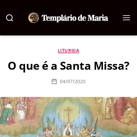
Pesquisar
Menu
Templário
de
Maria
Categorias
LITURGIA
O que é a Santa Missa?
04/07/2020
Data
de
publicação