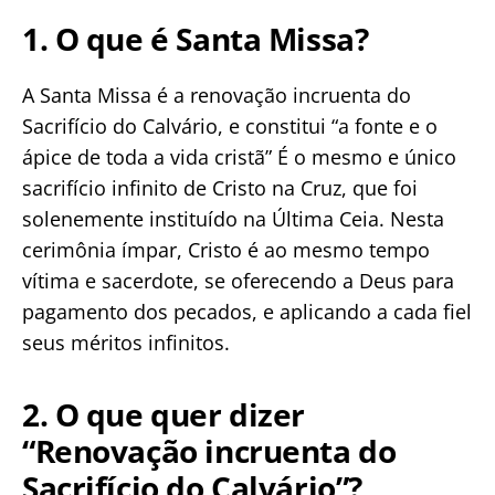
c
at
itt
ai
p
ar
1. O que é Santa Missa?
e
s
er
l
y
e
b
A
Li
A Santa Missa é a renovação incruenta do
Sacrifício do Calvário, e constitui “a fonte e o
o
p
n
ápice de toda a vida cristã” É o mesmo e único
o
p
k
sacrifício infinito de Cristo na Cruz, que foi
k
solenemente instituído na Última Ceia. Nesta
cerimônia ímpar, Cristo é ao mesmo tempo
vítima e sacerdote, se oferecendo a Deus para
pagamento dos pecados, e aplicando a cada fiel
seus méritos infinitos.
2. O que quer dizer
“Renovação incruenta do
Sacrifício do Calvário”?