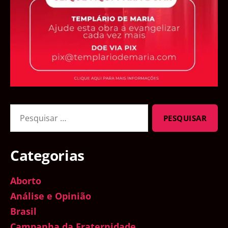
Pesquisar
por:
Categorias
Aborto
Análise e Opinião
Brasil
Campanha da Fraternidade