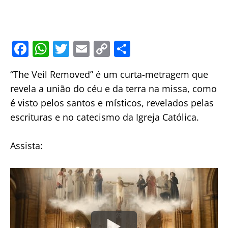
F
W
T
E
C
S
a
h
w
m
o
h
“The Veil Removed” é um curta-metragem que
c
at
itt
ai
p
ar
revela a união do céu e da terra na missa, como
e
s
er
l
y
e
é visto pelos santos e místicos, revelados pelas
b
A
Li
escrituras e no catecismo da Igreja Católica.
o
p
n
o
p
k
Assista:
k