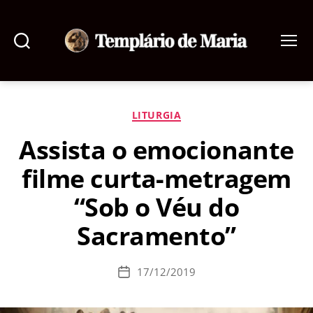
Pesquisar
Menu
Templário
de
Maria
Categorias
LITURGIA
Assista o emocionante
filme curta-metragem
“Sob o Véu do
Sacramento”
17/12/2019
Data
de
publicação