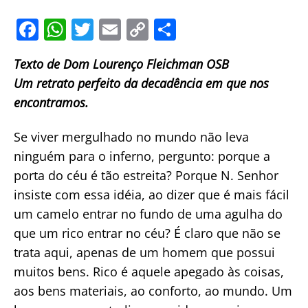
F
W
T
E
C
S
a
h
w
m
o
h
Texto de Dom Lourenço Fleichman OSB
c
at
itt
ai
p
ar
Um retrato perfeito da decadência em que nos
e
s
er
l
y
e
encontramos.
b
A
Li
o
p
n
Se viver mergulhado no mundo não leva
o
p
k
ninguém para o inferno, pergunto: porque a
porta do céu é tão estreita? Porque N. Senhor
k
insiste com essa idéia, ao dizer que é mais fácil
um camelo entrar no fundo de uma agulha do
que um rico entrar no céu? É claro que não se
trata aqui, apenas de um homem que possui
muitos bens. Rico é aquele apegado às coisas,
aos bens materiais, ao conforto, ao mundo. Um