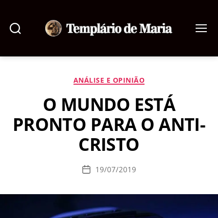
Pesquisar
Menu
Templário
de
Maria
Categorias
ANÁLISE E OPINIÃO
O MUNDO ESTÁ
PRONTO PARA O ANTI-
CRISTO
19/07/2019
Data
de
publicação