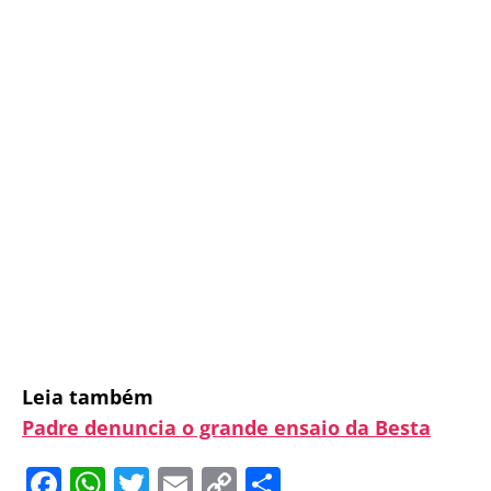
Leia também
Padre denuncia o grande ensaio da Besta
F
W
T
E
C
S