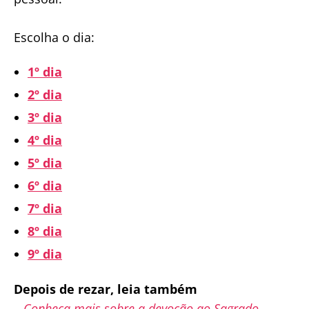
Escolha o dia:
1º dia
2º dia
3º dia
4º dia
5º dia
6º dia
7º dia
8º dia
9º dia
Depois de rezar, leia também
–
Conheça mais sobre a devoção ao Sagrado