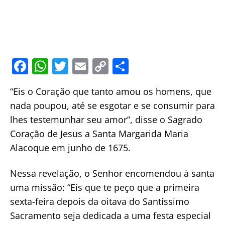
F
W
T
E
C
S
a
h
w
m
o
h
“Eis o Coração que tanto amou os homens, que
c
at
itt
ai
p
ar
nada poupou, até se esgotar e se consumir para
e
s
er
l
y
e
lhes testemunhar seu amor”, disse o Sagrado
b
A
Li
Coração de Jesus a Santa Margarida Maria
o
p
n
Alacoque em junho de 1675.
o
p
k
Nessa revelação, o Senhor encomendou à santa
k
uma missão: “Eis que te peço que a primeira
sexta-feira depois da oitava do Santíssimo
Sacramento seja dedicada a uma festa especial