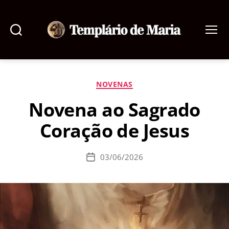
Pesquisar
Menu
Templário
de
Maria
Categorias
NOVENAS
Novena ao Sagrado
Coração de Jesus
03/06/2026
Data
de
publicação