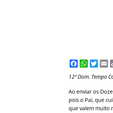
F
W
T
E
a
h
w
12º Dom. Tempo C
c
at
itt
a
e
s
er
l
Ao enviar os Doze
b
A
pois o Pai, que cu
o
p
que valem muito m
o
p