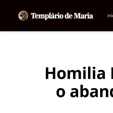
Iní
Templário
de
Maria
Homilia 
o aban