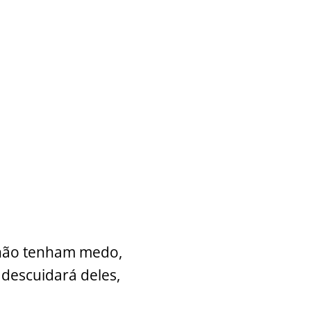
e não tenham medo,
 descuidará deles,