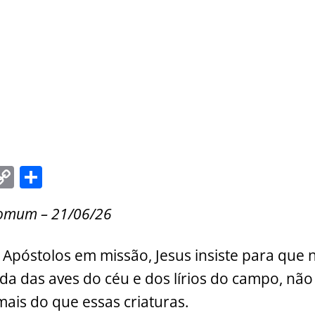
C
S
m
o
h
omum – 21/06/26
i
p
ar
y
e
 Apóstolos em missão, Jesus insiste para qu
Li
ida das aves do céu e dos lírios do campo, não
n
ais do que essas criaturas.
k