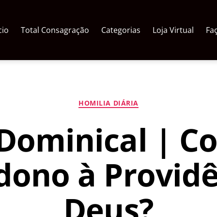
cio
Total Consagração
Categorias
Loja Virtual
Fa
Categorias
HOMILIA DIÁRIA
Dominical | C
dono à Providê
Deus?