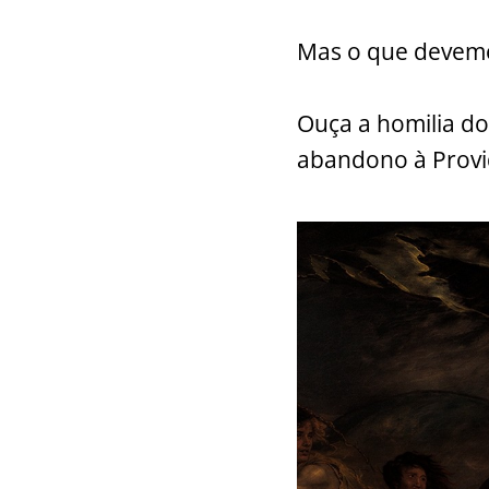
k
Mas o que devemo
Ouça a homilia do
abandono à Provi