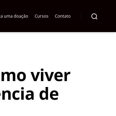
ça uma doação
Cursos
Contato
Pesquisar
omo viver
ncia de