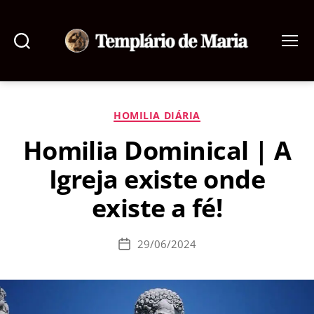
Pesquisar
Menu
Templário
de
Maria
Categorias
HOMILIA DIÁRIA
Homilia Dominical | A
Igreja existe onde
existe a fé!
29/06/2024
Data
de
publicação