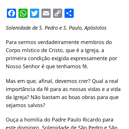
F
W
T
E
C
S
a
h
w
m
o
h
Solenidade de S. Pedro e S. Paulo, Apóstolos
c
at
itt
ai
p
ar
e
s
er
l
y
e
Para sermos verdadeiramente membros do
b
A
Li
Corpo místico de Cristo, que é a Igreja, a
o
p
n
primeira condição exigida expressamente por
o
p
k
Nosso Senhor é que tenhamos fé.
k
Mas em que, afinal, devemos crer? Qual a real
importância da fé para as nossas vidas e a vida
da Igreja? Não bastam as boas obras para que
sejamos salvos?
Ouça a homilia do Padre Paulo Ricardo para
este domingo, Solenidade de São Pedro e São