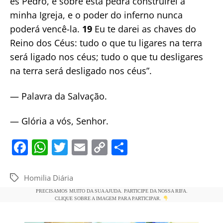
és Pedro, e sobre esta pedra construirei a
minha Igreja, e o poder do inferno nunca
poderá vencê-la.
19
Eu te darei as chaves do
Reino dos Céus: tudo o que tu ligares na terra
será ligado nos céus; tudo o que tu desligares
na terra será desligado nos céus”.
— Palavra da Salvação.
— Glória a vós, Senhor.
F
W
T
E
C
S
a
h
w
m
o
h
c
at
itt
ai
p
ar
Homilia Diária
Tags
e
s
er
l
y
e
PRECISAMOS MUITO DA SUA AJUDA. PARTICIPE DA NOSSA RIFA.
CLIQUE SOBRE A IMAGEM PARA PARTICIPAR.
b
A
Li