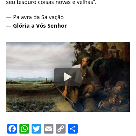
seu tesouro coisas novas e velhas”.
— Palavra da Salvação
— Glória a Vós Senhor
F
W
T
E
C
S