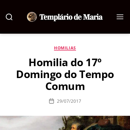
Pesquisar
Menu
Templário
de
Maria
Categorias
HOMILIAS
Homilia do 17º
Domingo do Tempo
Comum
29/07/2017
Data
de
publicação