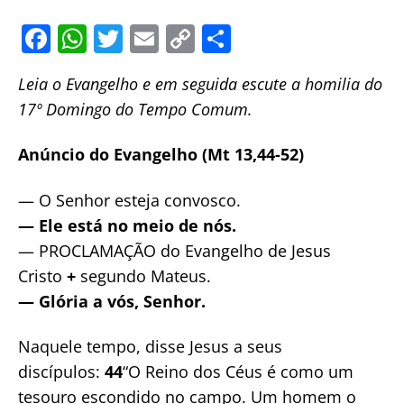
F
W
T
E
C
S
a
h
w
m
o
h
Leia o Evangelho e em seguida escute a homilia do
c
at
itt
ai
p
ar
17º Domingo do Tempo Comum.
e
s
er
l
y
e
b
A
Li
Anúncio do Evangelho (Mt 13,44-52)
o
p
n
— O Senhor esteja convosco.
o
p
k
—
Ele está no meio de nós.
k
— PROCLAMAÇÃO do Evangelho de Jesus
Cristo
+
segundo Mateus.
—
Glória a vós, Senhor.
Naquele tempo, disse Jesus a seus
discípulos:
44
“O Reino dos Céus é como um
tesouro escondido no campo. Um homem o