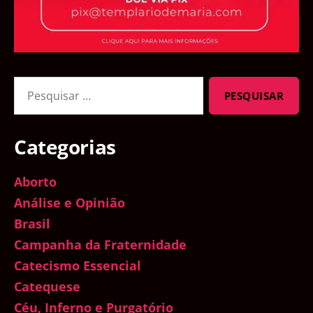
Pesquisar
por:
Categorias
Aborto
Análise e Opinião
Brasil
Campanha da Fraternidade
Catecismo Essencial
Catequese
Céu, Inferno e Purgatório