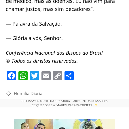
de médico, mas as doentes. Eu não vim para
chamar justos, mas sim pecadores”.
— Palavra da Salvação.
— Glória a vós, Senhor.
Conferência Nacional dos Bispos do Brasil
© Todos os direitos reservados.
F
W
T
E
C
S
a
h
w
m
o
h
c
at
itt
ai
p
ar
Homilia Diária
Tags
e
s
er
l
y
e
PRECISAMOS MUITO DA SUA AJUDA. PARTICIPE DA NOSSA RIFA.
CLIQUE SOBRE A IMAGEM PARA PARTICIPAR.
b
A
Li
o
p
n