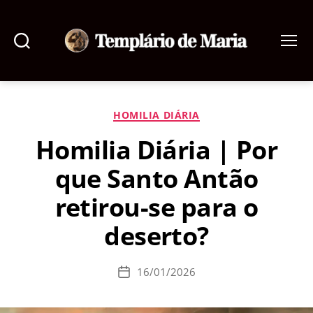
Pesquisar
Menu
Templário
de
Maria
Categorias
HOMILIA DIÁRIA
Homilia Diária | Por
que Santo Antão
retirou-se para o
deserto?
16/01/2026
Data
de
publicação