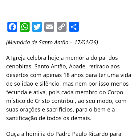
F
W
T
E
C
S
a
h
w
m
o
h
(Memória de Santo Antão – 17/01/26)
c
at
itt
ai
p
ar
e
s
er
l
y
e
A Igreja celebra hoje a memória do pai dos
b
A
Li
cenobitas, Santo Antão, Abade, retirado aos
o
p
n
desertos com apenas 18 anos para ter uma vida
o
p
k
de solidão e silêncio, mas nem por isso menos
fecunda e ativa, pois cada membro do Corpo
k
místico de Cristo contribui, ao seu modo, com
suas orações e sacrifícios, para o bem e a
santificação de todos os demais.
Ouça a homilia do Padre Paulo Ricardo para