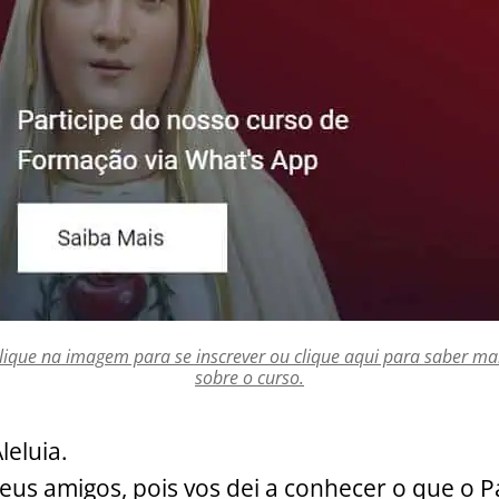
lique na imagem para se inscrever ou clique aqui para saber ma
sobre o curso.
Aleluia.
us amigos, pois vos dei a conhecer o que o P