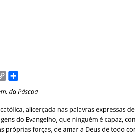
C
S
m
o
h
Sem. da Páscoa
i
p
ar
y
e
 católica, alicerçada nas palavras expressas 
Li
agens do Evangelho, que ninguém é capaz, co
n
s próprias forças, de amar a Deus de todo co
k