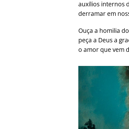
auxílios internos 
k
derramar em noss
Ouça a homilia do 
peça a Deus a gra
o amor que vem d