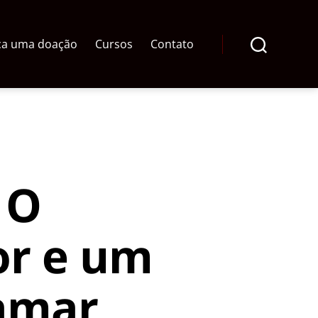
ça uma doação
Cursos
Contato
Pesquisar
 O
r e um
 amar