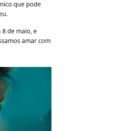
 único que pode
eu.
 8 de maio, e
possamos amar com