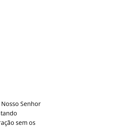
de Nosso Senhor
ntando
ração sem os