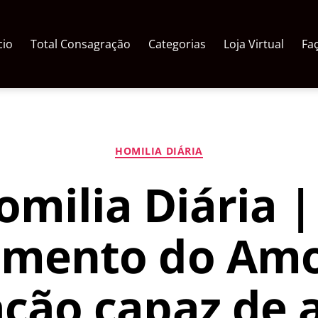
cio
Total Consagração
Categorias
Loja Virtual
Fa
Categorias
HOMILIA DIÁRIA
omilia Diária |
mento do Amo
ção capaz de