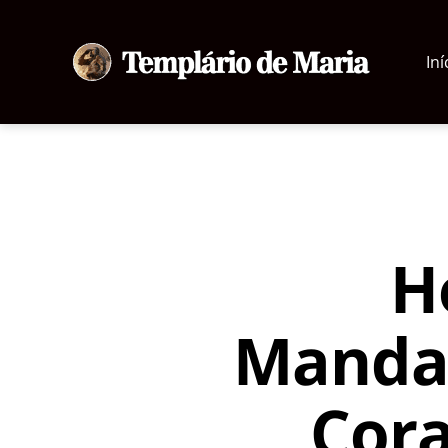
Iní
Templário
de
Maria
H
Manda
Cora