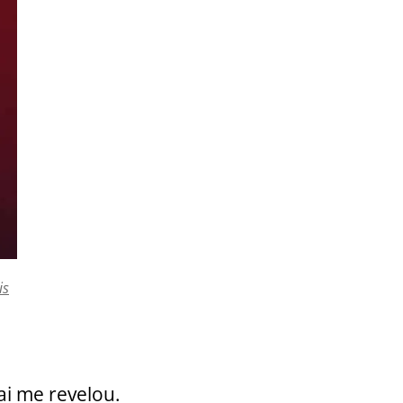
is
ai me revelou.